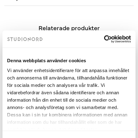
Relaterade produkter
OUTLET 70%
Fåtal kvar
OUTLE
Denna webbplats använder cookies
Vi använder enhetsidentifierare för att anpassa innehållet
och annonserna till användarna, tillhandahålla funktioner
för sociala medier och analysera vår trafik. Vi
vidarebefordrar även sådana identifierare och annan
information från din enhet till de sociala medier och
annons- och analysföretag som vi samarbetar med.
Dessa kan i sin tur kombinera informationen med annan
Handdukstork Ulriksdal Krom
Handdukstork Ulriksdal Krom
information som du har tillhandahållit eller som de har
samlat in när du har använt deras tjänster.
500x840
500x610