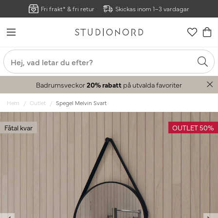
Fri frakt* & fri retur
Skickas inom 1–3 vardagar
Badrumsveckor
20% rabatt
på utvalda favoriter
Hem
Outlet
Spegel Melvin Svart
Fåtal kvar
OUTLET 50%