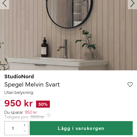
StudioNord
Spegel Melvin Svart
Utan belysning
950 kr
50
%
Du sparar:
950
kr
Tidigare pris:
1900
kr
Lägg i varukorgen