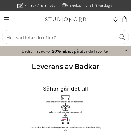
Fri frakt* & fri retur
Skickas inom 1–3 vardagar
Badrumsveckor
20% rabatt
på utvalda favoriter
Leverans av Badkar
Såhär går det till