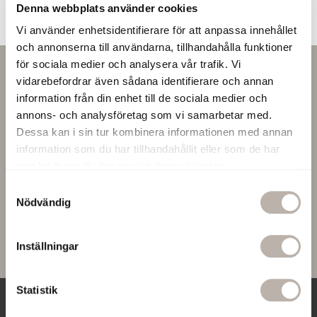
Denna webbplats använder cookies
Vi använder enhetsidentifierare för att anpassa innehållet
och annonserna till användarna, tillhandahålla funktioner
för sociala medier och analysera vår trafik. Vi
Nyhetsbrev
vidarebefordrar även sådana identifierare och annan
information från din enhet till de sociala medier och
Missa inga nyheter eller erbjudanden! Prenumerera på vårt
annons- och analysföretag som vi samarbetar med.
nyhetsbrev här:
Dessa kan i sin tur kombinera informationen med annan
information som du har tillhandahållit eller som de har
samlat in när du har använt deras tjänster.
S
PRENUMERERA
Nödvändig
a
m
t
Jag godkänner
personuppgiftspolicyn
.
Inställningar
y
c
k
Statistik
e