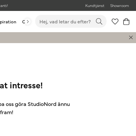
anti!
Kundtjänst
Showroom
piration
Outlet
Bästsäljare
at intresse!
älpa oss göra StudioNord ännu
e fram!