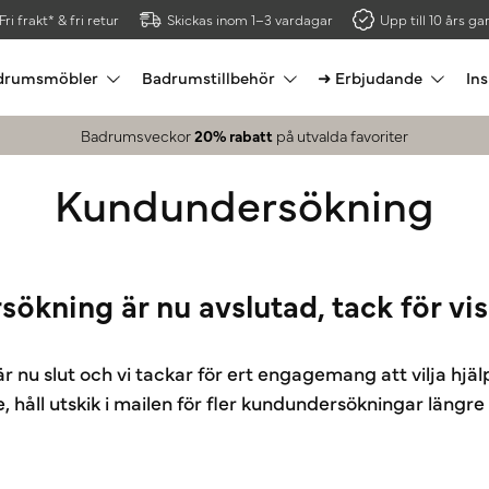
Fri frakt* & fri retur
Skickas inom 1–3 vardagar
Upp till 10 års gar
drumsmöbler
Badrumstillbehör
➜ Erbjudande
Ins
Badrumsveckor
20% rabatt
på utvalda favoriter
Kundundersökning
kning är nu avslutad, tack för vis
 är nu slut och vi tackar för ert engagemang att vilja hj
, håll utskik i mailen för fler kundundersökningar längr