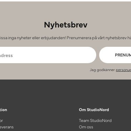
Nyhetsbrev
issa inga nyheter eller erbjudanden! Prenumerera på vårt nyhetsbrev hä
PRENU
Jag godkänner
personup
tion
Om StudioNord
or
Team StudioNord
leverans
Om oss