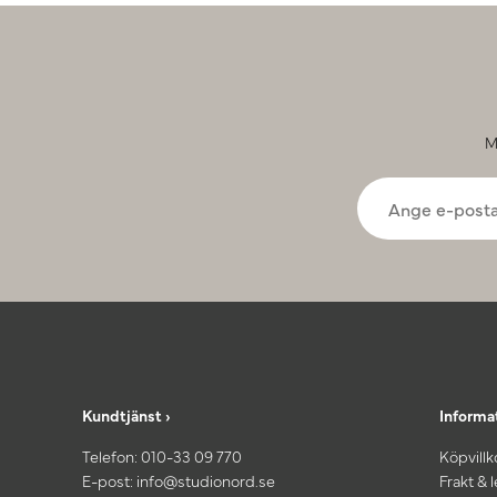
M
Kundtjänst ›
Informa
Telefon:
010-33 09 770
Köpvillk
E-post:
info@studionord.se
Frakt & 