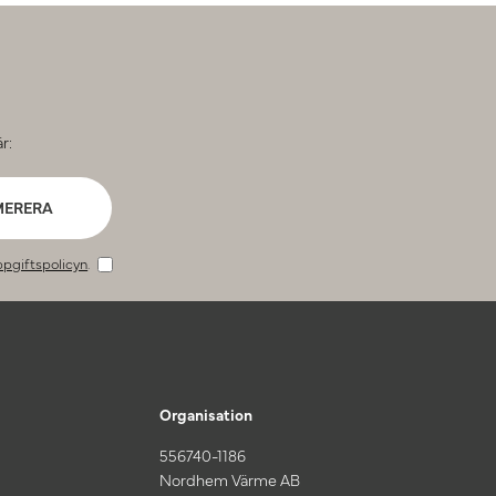
r:
MERERA
pgiftspolicyn
.
Organisation
556740-1186
Nordhem Värme AB