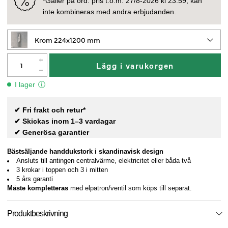
*Gäller på ord. pris t.o.m. 27/8-2026 kl 23:59, kan
inte kombineras med andra erbjudanden.
Krom 224x1200 mm
Lägg i varukorgen
I lager
✔ Fri frakt och retur*
✔ Skickas inom 1–3 vardagar
✔ Generösa garantier
Bästsäljande handdukstork i skandinavisk design
Ansluts till antingen centralvärme, elektricitet eller båda två
3 krokar i toppen och 3 i mitten
5 års garanti
Måste kompletteras
med elpatron/ventil som köps till separat.
Produktbeskrivning