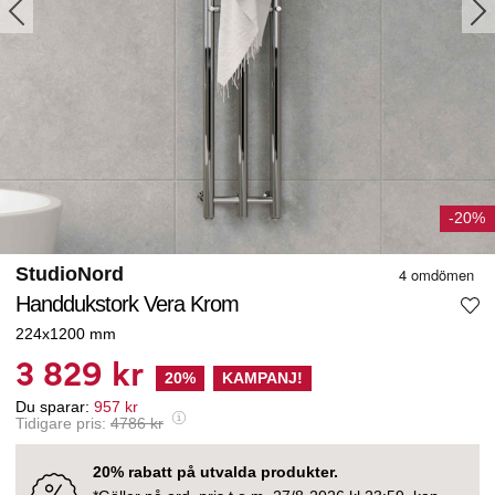
-20%
StudioNord
Handdukstork Vera Krom
224x1200 mm
3 829 kr
20
%
KAMPANJ!
Du sparar:
957
kr
Tidigare pris:
4786
kr
20% rabatt på utvalda produkter.