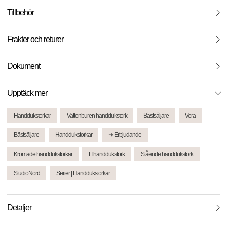
Tillbehör
Frakter och returer
Dokument
Upptäck mer
Handdukstorkar
Vattenburen handdukstork
Bästsäljare
Vera
Bästsäljare
Handdukstorkar
➜ Erbjudande
Kromade handdukstorkar
Elhanddukstork
Stående handdukstork
StudioNord
Serier | Handdukstorkar
Detaljer