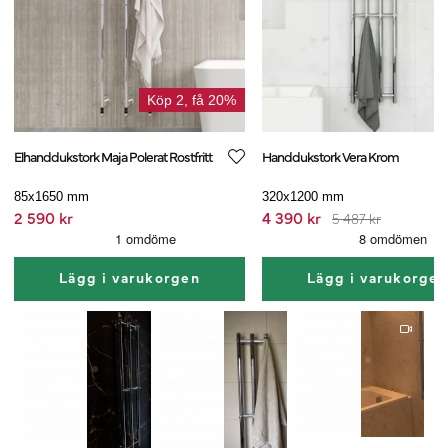
Köp 2, få 20%
Elhanddukstork Maja Polerat Rostfritt
Handdukstork Vera Krom
85x1650 mm
320x1200 mm
2 590 kr
4 390 kr
5 487 kr
Lägg i varukorgen
Lägg i varukorge
1
1
1