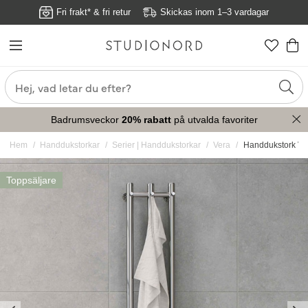
Fri frakt* & fri retur
Skickas inom 1–3 vardagar
Badrumsveckor
20% rabatt
på utvalda favoriter
Hem
Handdukstorkar
Serier | Handdukstorkar
Vera
Handdukstork Ve
Toppsäljare