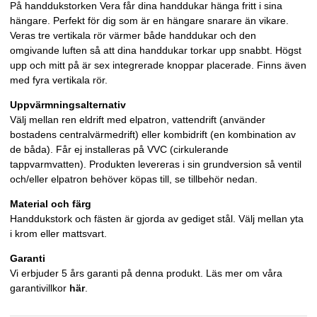
På handdukstorken Vera får dina handdukar hänga fritt i sina
hängare. Perfekt för dig som är en hängare snarare än vikare.
Veras tre vertikala rör värmer både handdukar och den
omgivande luften så att dina handdukar torkar upp snabbt. Högst
upp och mitt på är sex integrerade knoppar placerade. Finns även
med fyra vertikala rör.
Uppvärmningsalternativ
Välj mellan ren eldrift med elpatron, vattendrift (använder
bostadens centralvärmedrift) eller kombidrift (en kombination av
de båda). Får ej installeras på VVC (cirkulerande
tappvarmvatten). Produkten levereras i sin grundversion så ventil
och/eller elpatron behöver köpas till, se tillbehör nedan.
Material och färg
Handdukstork och fästen är gjorda av gediget stål. Välj mellan yta
i krom eller mattsvart.
Garanti
Vi erbjuder 5 års garanti på denna produkt. Läs mer om våra
garantivillkor
här
.