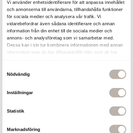
Vi använder enhetsidentifierare för att anpassa innehållet
Elpatron Sofia Krom
och annonserna till användarna, tillhandahålla funktioner
150 W
för sociala medier och analysera vår trafik. Vi
Elpatronen Sofia har en minimalistiskt och
vidarebefordrar även sådana identifierare och annan
diskret yttre men ett avancerat inre. Den
information från din enhet till de sociala medier och
finns i tre färger och två effekter (150W
annons- och analysföretag som vi samarbetar med.
eller 300W) för att på bästa sätt passa din
Dessa kan i sin tur kombinera informationen med annan
handdukstork. Sofia är anpassad för dold
information som du har tillhandahållit eller som de har
anslutning. Temperaturen ställs steglöst in
mellan 10-65 grader eller med hjälp av
samlat in när du har använt deras tjänster.
den inbyggda timern.
S
Om du ska ansluta din handdukstork
Nödvändig
a
med endast elpatron behöver du även
m
köpa till glykol som du hittar under
t
tillbehör. Mängden glykol som ska
Inställningar
y
användas finns i dokumentet
c
fyllningsanvisning under fliken
k
Statistik
dokument nedan.
1 850 kr
e
s
Marknadsföring
Lägg till
v