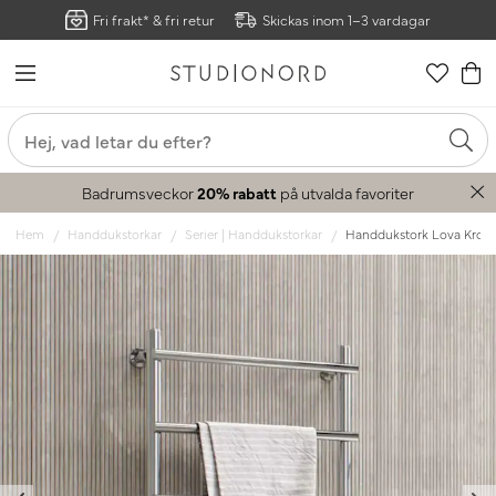
Fri frakt* & fri retur
Skickas inom 1–3 vardagar
Badrumsveckor
20% rabatt
på utvalda favoriter
Hem
Handdukstorkar
Serier | Handdukstorkar
Handdukstork Lova Kro