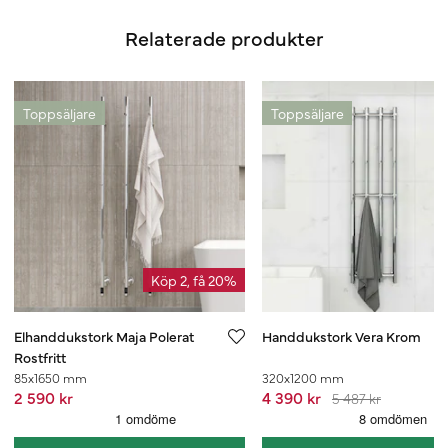
Relaterade produkter
Toppsäljare
Toppsäljare
Köp 2, få 20%
Elhanddukstork Maja Polerat
Handdukstork Vera Krom
Rostfritt
85x1650 mm
320x1200 mm
2 590 kr
4 390 kr
5 487 kr