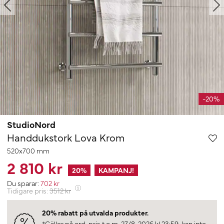
-20%
StudioNord
Handdukstork Lova Krom
520x700 mm
2 810 kr
20
%
KAMPANJ!
Du sparar:
702
kr
Tidigare pris:
3512
kr
20% rabatt på utvalda produkter.
*Gäller på ord. pris t.o.m. 27/8-2026 kl 23:59, kan inte