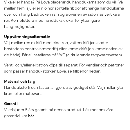
Vika eller hänga? På Lova placerar du handdukarna som du vill. Välj
mellan fem, sju eller nio horisontella ribbor att hänga handdukarna
över och häng badrocken i sin ögla över en av sidornas vertikala
rör. Komplettera med handdukskrokar för ytterligare
hängmöjligheter.
Uppvärmningsalternativ
Välj mellan ren eldrift med elpatron, vattendrift (använder
bostadens centralvärmedrift) eller kombidrift (en kombination av
de båda). Får ej installeras på VVC (cirkulerande tappvarmvatten).
Ventil och/eller elpatron köps till separat. För ventiler och patroner
som passar handdukstorken Lova, se tillbehör nedan.
Material och färg
Handdukstork och fästen är gjorda av gediget stål. Välj mellan yta i
krom eller mattsvart.
Garanti
Vi erbjuder 5 års garanti på denna produkt. Läs mer om våra
garantivillkor
här
.