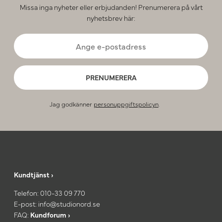
Missa inga nyheter eller erbjudanden! Prenumerera på vårt
nyhetsbrev här:
PRENUMERERA
Jag godkänner
personuppgiftspolicyn
.
Kundtjänst ›
Telefon:
010-33 09 770
E-post:
info@studionord.se
FAQ:
Kundforum ›