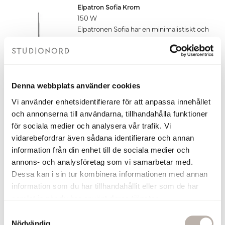
Elpatron Sofia Krom
150 W
Elpatronen Sofia har en minimalistiskt och
diskret yttre men ett avancerat inre. Den
finns i tre färger och två effekter (150W
eller 300W) för att på bästa sätt passa din
handdukstork. Sofia är anpassad för dold
anslutning. Temperaturen ställs steglöst
Denna webbplats använder cookies
in mellan 10-65 grader eller med hjälp av
Vi använder enhetsidentifierare för att anpassa innehållet
den inbyggda timern.
och annonserna till användarna, tillhandahålla funktioner
Om du ska ansluta din handdukstork
för sociala medier och analysera vår trafik. Vi
med endast elpatron behöver du även
vidarebefordrar även sådana identifierare och annan
köpa till glykol som du hittar under
tillbehör. Mängden glykol som ska
information från din enhet till de sociala medier och
användas finns i dokumentet
annons- och analysföretag som vi samarbetar med.
fyllningsanvisning under fliken
Dessa kan i sin tur kombinera informationen med annan
dokument nedan.
information som du har tillhandahållit eller som de har
1 850 kr
samlat in när du har använt deras tjänster.
S
Lägg till
Nödvändig