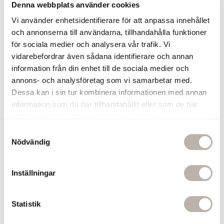
En krok på handdukstorken ger enkel
Denna webbplats använder cookies
upphängning. Torkningen blir även
Vi använder enhetsidentifierare för att anpassa innehållet
snabbare om handduken får hänga fritt.
och annonserna till användarna, tillhandahålla funktioner
120 kr
för sociala medier och analysera vår trafik. Vi
vidarebefordrar även sådana identifierare och annan
Lägg till
information från din enhet till de sociala medier och
annons- och analysföretag som vi samarbetar med.
Handdukskrok Ines Krom
Dessa kan i sin tur kombinera informationen med annan
Ljusbrunt Läder
information som du har tillhandahållit eller som de har
En krok på handdukstorken ger enkel
samlat in när du har använt deras tjänster.
upphängning. Torkningen blir även
snabbare om handduken får hänga fritt.
S
120 kr
Nödvändig
a
m
Lägg till
t
Inställningar
y
c
Relaterade produkter
k
Statistik
e