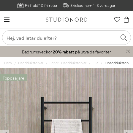
Fri frakt* & fri retur
Skickas inom 1–3 vardagar
Badrumsveckor
20% rabatt
på utvalda favoriter
Hem
Handdukstorkar
Serier | Handdukstorkar
Ella
Elhanddukstork El
Toppsäljare