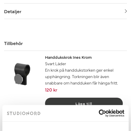
Detaljer
Tillbehör
Handdukskrok Ines Krom
Svart Läder
En krok på handdukstorken ger enkel
upphängning. Torkningen blir även
snabbare om handduken får hänga fritt.
120 kr
Lägg till
Handdukskrok Ines Krom
Mörkbrunt Läder