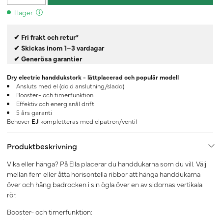
I lager
✔ Fri frakt och retur*
✔ Skickas inom 1–3 vardagar
✔ Generösa garantier
Dry electric handdukstork - lättplacerad och populär modell
Ansluts med el (dold anslutning/sladd)
Booster- och timerfunktion
Effektiv och energisnål drift
5 års garanti
Behöver
EJ
kompletteras med elpatron/ventil
Produktbeskrivning
Vika eller hänga? På Ella placerar du handdukarna som du vill. Välj
mellan fem eller åtta horisontella ribbor att hänga handdukarna
över och häng badrocken i sin ögla över en av sidornas vertikala
rör.
Booster- och timerfunktion: