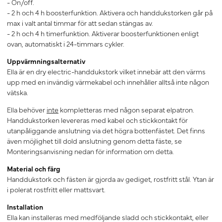
- On/off.
- 2 h och 4 h boosterfunktion. Aktivera och handdukstorken går på
max i valt antal timmar för att sedan stängas av.
- 2 h och 4 h timerfunktion. Aktiverar boosterfunktionen enligt
ovan, automatiskt i 24-timmars cykler.
Uppvärmningsalternativ
Ella är en dry electric-handdukstork vilket innebär att den värms
upp med en invändig värmekabel och innehåller alltså inte någon
vätska.
Ella behöver
inte
kompletteras med någon separat elpatron.
Handdukstorken levereras med kabel och stickkontakt för
utanpåliggande anslutning via det högra bottenfästet. Det finns
även möjlighet till dold anslutning genom detta fäste, se
Monteringsanvisning nedan för information om detta.
Material och färg
Handdukstork och fästen är gjorda av gediget, rostfritt stål. Ytan är
i polerat rostfritt eller mattsvart.
Installation
Ella kan installeras med medföljande sladd och stickkontakt, eller