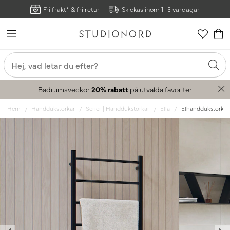
Fri frakt* & fri retur
Skickas inom 1–3 vardagar
Badrumsveckor
20% rabatt
på utvalda favoriter
Hem
Handdukstorkar
Serier | Handdukstorkar
Ella
Elhanddukstork El