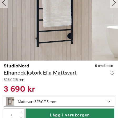
StudioNord
Elhanddukstork Ella Mattsvart
527x1215 mm
3 690 kr
Mattsvart 527x1215 mm
Lägg i varukorgen