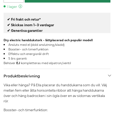
I lager
✔ Fri frakt och retur*
✔ Skickas inom 1–3 vardagar
✔ Generösa garantier
Dry electric handdukstork - lättplacerad och populär modell
Ansluts med el (dold anslutning/sladd)
Booster- och timerfunktion
Effektiv och energisnål drift
5 års garanti
Behöver
EJ
kompletteras med elpatron/ventil
Produktbeskrivning
Vika eller hänga? På Ella placerar du handdukarna som du vill. Välj
mellan fem eller åtta horisontella ribbor att hänga handdukarna
över och häng badrocken i sin ögla över en av sidornas vertikala
rör.
Booster- och timerfunktion: