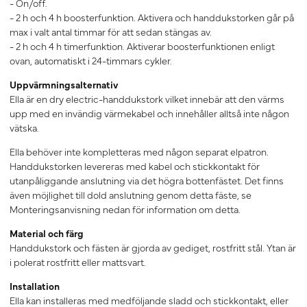
- On/off.
- 2 h och 4 h boosterfunktion. Aktivera och handdukstorken går på
max i valt antal timmar för att sedan stängas av.
- 2 h och 4 h timerfunktion. Aktiverar boosterfunktionen enligt
ovan, automatiskt i 24-timmars cykler.
Uppvärmningsalternativ
Ella är en dry electric-handdukstork vilket innebär att den värms
upp med en invändig värmekabel och innehåller alltså inte någon
vätska.
Ella behöver
inte
kompletteras med någon separat elpatron.
Handdukstorken levereras med kabel och stickkontakt för
utanpåliggande anslutning via det högra bottenfästet. Det finns
även möjlighet till dold anslutning genom detta fäste, se
Monteringsanvisning nedan för information om detta.
Material och färg
Handdukstork och fästen är gjorda av gediget, rostfritt stål. Ytan är
i polerat rostfritt eller mattsvart.
Installation
Ella kan installeras med medföljande sladd och stickkontakt, eller