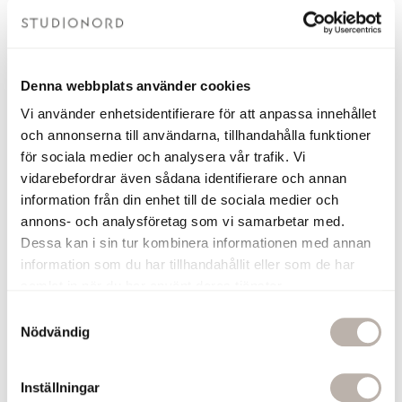
Relaterade produkter
Denna webbplats använder cookies
Vi använder enhetsidentifierare för att anpassa innehållet
och annonserna till användarna, tillhandahålla funktioner
Toppsäljare
Toppsäljare
för sociala medier och analysera vår trafik. Vi
vidarebefordrar även sådana identifierare och annan
information från din enhet till de sociala medier och
annons- och analysföretag som vi samarbetar med.
Dessa kan i sin tur kombinera informationen med annan
information som du har tillhandahållit eller som de har
samlat in när du har använt deras tjänster.
S
Nödvändig
a
Elhanddukstork Ella Polerat
Elhanddukstork Ella Polerat
m
Rostfritt
Rostfritt
t
Inställningar
527x1215 mm
427x800 mm
y