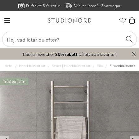
Fri frakt* & fri retur
Skickas inom 1–3 vardagar
Badrumsveckor
20% rabatt
på utvalda favoriter
Hem
Handdukstorkar
Serier | Handdukstorkar
Ella
Elhanddukstork Ell
Toppsäljare