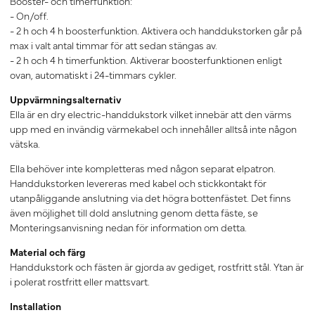
Booster- och timerfunktion:
- On/off.
- 2 h och 4 h boosterfunktion. Aktivera och handdukstorken går på
max i valt antal timmar för att sedan stängas av.
- 2 h och 4 h timerfunktion. Aktiverar boosterfunktionen enligt
ovan, automatiskt i 24-timmars cykler.
Uppvärmningsalternativ
Ella är en dry electric-handdukstork vilket innebär att den värms
upp med en invändig värmekabel och innehåller alltså inte någon
vätska.
Ella behöver inte kompletteras med någon separat elpatron.
Handdukstorken levereras med kabel och stickkontakt för
utanpåliggande anslutning via det högra bottenfästet. Det finns
även möjlighet till dold anslutning genom detta fäste, se
Monteringsanvisning nedan för information om detta.
Material och färg
Handdukstork och fästen är gjorda av gediget, rostfritt stål. Ytan är
i polerat rostfritt eller mattsvart.
Installation