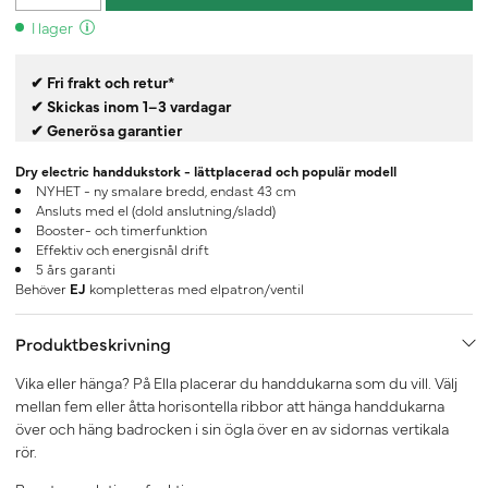
I lager
✔ Fri frakt och retur*
✔ Skickas inom 1–3 vardagar
✔ Generösa garantier
Dry electric handdukstork - lättplacerad och populär modell
NYHET - ny smalare bredd, endast 43 cm
Ansluts med el (dold anslutning/sladd)
Booster- och timerfunktion
Effektiv och energisnål drift
5 års garanti
Behöver
EJ
kompletteras med elpatron/ventil
Produktbeskrivning
Vika eller hänga? På Ella placerar du handdukarna som du vill. Välj
mellan fem eller åtta horisontella ribbor att hänga handdukarna
över och häng badrocken i sin ögla över en av sidornas vertikala
rör.