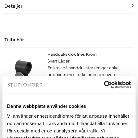
Detaljer
Tillbehör
Handdukskrok Ines Krom
Svart Läder
En krok på handdukstorken ger enkel
upphängning. Torkningen blir även
snabbare om handduken får hänga fritt.
120 kr
Lägg till
Denna webbplats använder cookies
Vi använder enhetsidentifierare för att anpassa innehållet
Handdukskrok Ines Krom
och annonserna till användarna, tillhandahålla funktioner
Mörkbrunt Läder
för sociala medier och analysera vår trafik. Vi
En krok på handdukstorken ger enkel