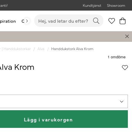
anti!
Kundtjänst
Showroom
piration
Outlet
Bästsäljare
r | Handdukstorkar
Alva
Handdukstork Alva Krom
Alva Krom
Lägg i varukorgen