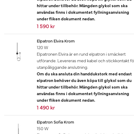
hittar under tillbehör. Mängden glykol som ska
användas finns i dokumentet fyllningsanvisning
under fliken dokument nedan.
1 590 kr
Elpatron Elvira Krom
120 W
Elpatronen Elvira är en rund elpatron i smäckert
utförande. Levereras med kabel och stickkontakt fö
utanpåliggande anslutning.
Om du ska ansluta din handdukstork med endast
elpatron behöver du även köpa till glykol som du
hittar under tillbehör. Mängden glykol som ska
användas finns i dokumentet fyllningsanvisning
under fliken dokument nedan.
1 490 kr
Elpatron Sofia Krom
150 W