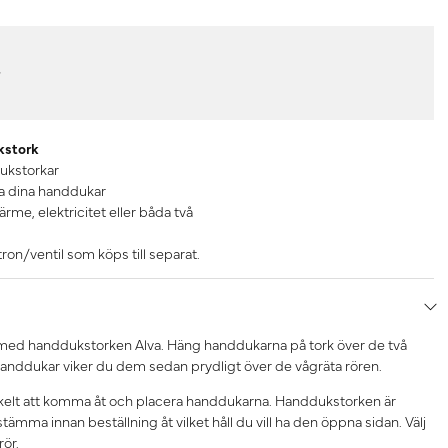
r
kstork
dukstorkar
ika dina handdukar
ärme, elektricitet eller båda två
on/ventil som köps till separat.
ed handdukstorken Alva. Häng handdukarna på tork över de två
handdukar viker du dem sedan prydligt över de vågräta rören.
kelt att komma åt och placera handdukarna. Handdukstorken är
ämma innan beställning åt vilket håll du vill ha den öppna sidan. Välj
rör.