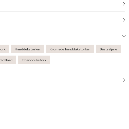
tork
Handdukstorkar
Kromade handdukstorkar
Bästsäljare
dioNord
Elhanddukstork