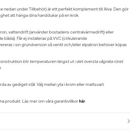
se nedan under Tillbehör) är ett perfekt komplement till Alva. Den gör
jlighet att hänga dina handdukar på en krok.
tron, vattendrift (använder bostadens centralvärmedrift) eller
e båda). Får ej installeras på VVC (cirkulerande
reras i sin grundversion så ventil och/eller elpatron behöver köpas
struktion blir temperaturen längst ut i det översta vågräta röret
.
a av gediget stål. Välj mellan yta i krom eller mattsvart.
nna produkt. Läs mer om våra garantivillkor
här
.