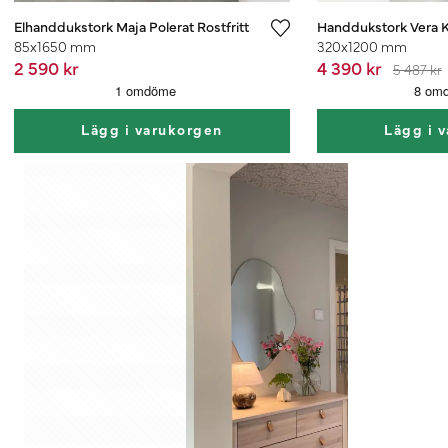
Elhanddukstork Maja Polerat Rostfritt
Handdukstork Vera 
85x1650 mm
320x1200 mm
2 590 kr
4 390 kr
5 487 kr
Lägg i varukorgen
Lägg i 