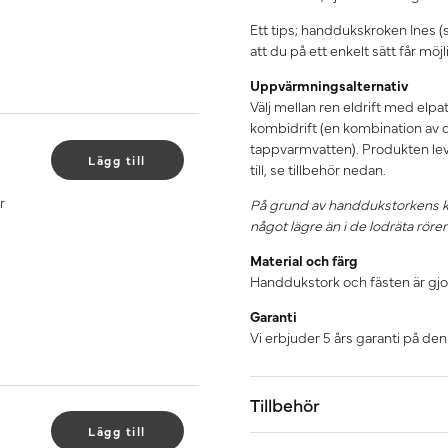
Ett tips; handdukskroken Ines (
att du på ett enkelt sätt får mö
Uppvärmningsalternativ
Välj mellan ren eldrift med elpa
kombidrift (en kombination av d
tappvarmvatten). Produkten leve
Lägg till
till, se tillbehör nedan.
r
På grund av handdukstorkens kon
något lägre än i de lodräta rören
Material och färg
Handdukstork och fästen är gjord
Garanti
Vi erbjuder 5 års garanti på de
Tillbehör
Lägg till