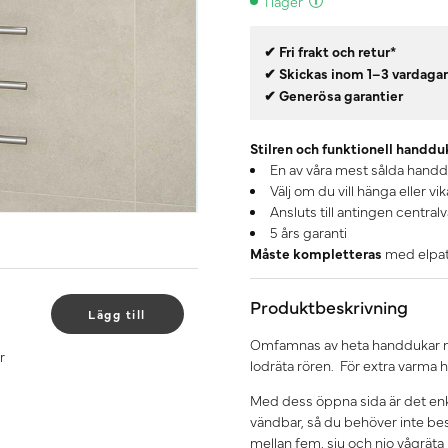
I lager
✔ Fri frakt och retur*
✔ Skickas inom 1–3 vardaga
✔ Generösa garantier
Stilren och funktionell handdu
En av våra mest sålda hand
Välj om du vill hänga eller v
Ansluts till antingen centralv
5 års garanti
Måste kompletteras
med elpatr
Produktbeskrivning
Lägg till
Omfamnas av heta handdukar m
r
lodräta rören. För extra varma 
Med dess öppna sida är det en
vändbar, så du behöver inte best
mellan fem, sju och nio vågräta 