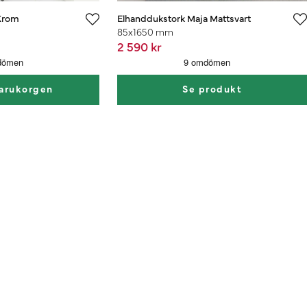
Krom
Elhanddukstork Maja Mattsvart
85x1650 mm
2 590 kr
varukorgen
Se produkt