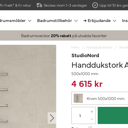
Fri frakt* & fri retur
Skickas inom 1–3 vardagar
Upp till 10 års gar
drumsmöbler
Badrumstillbehör
➜ Erbjudande
Ins
Badrumsveckor
20% rabatt
på utvalda favoriter
Hem
Handdukstorkar
Serie
StudioNord
Handdukstork 
500x1000 mm
4 615 kr
Krom 500x1000 mm