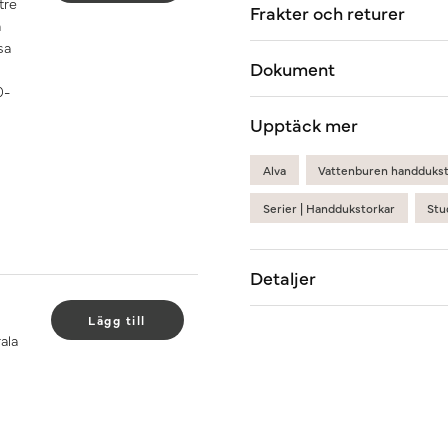
tre
Frakter och returer
å
sa
Dokument
0-
Upptäck mer
Alva
Vattenburen handduks
Serier | Handdukstorkar
Stu
Detaljer
Lägg till
ala