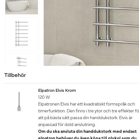
Tillbehör
Elpatron Elvis Krom
120 W
Elpatronen Elvis har ett kvadratiskt formspråk och
timerfunktion. Den finns i tre ytor och tre effekter fö
att på bästa sätt passa din handdukstork. Elvis är
anpassad för dold anslutning.
Om du ska ansluta din handdukstork med endast
elpatron behöver du även köpa till glykol som du