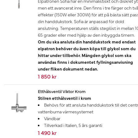
Elpatronen Sofia har en minimalistiskt och diskret yt
men ett avancerat inre. Den finns i tre färger och tv
effekter (150W eller 300W) för att på bästa sätt pas
din handdukstork. Sofia är anpassad för dold
anslutning. Temperaturen ställs steglöst in mellan 1
65 grader eller med hjälp av den inbyggda timern.
Om du ska ansluta din handdukstork med endast
elpatron behöver du även köpa till glykol som du
hittar under tillbehör. Mängden glykol som ska
användas finns i dokumentet fyllningsanvisning
under fliken dokument nedan.
1 850 kr
Etthålsventil Viktor Krom
Stilren etthålsventil i krom
Behövs för att ansluta handdukstork till det centr
vattenburna värmesystemet
Vändbar
Tillverkad i Italien, 5 års garanti
1 490 kr