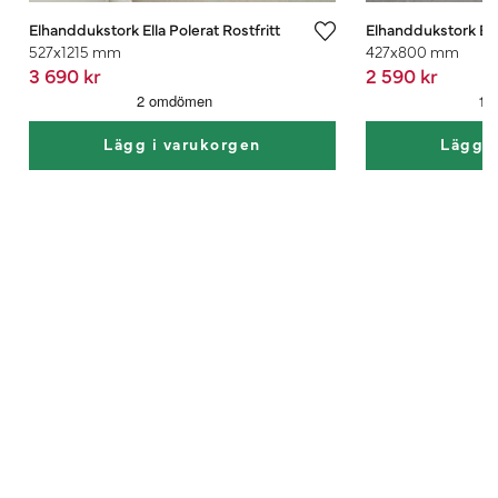
Elhanddukstork Ella Polerat Rostfritt
Elhanddukstork Ella
527x1215 mm
427x800 mm
3 690 kr
2 590 kr
Lägg i varukorgen
Lägg i