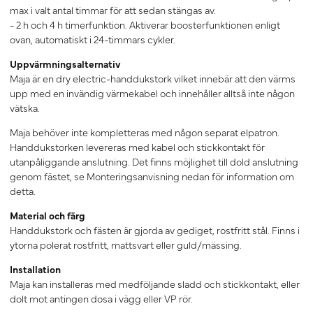
max i valt antal timmar för att sedan stängas av.
- 2 h och 4 h timerfunktion. Aktiverar boosterfunktionen enligt
ovan, automatiskt i 24-timmars cykler.
Uppvärmningsalternativ
Maja är en dry electric-handdukstork vilket innebär att den värms
upp med en invändig värmekabel och innehåller alltså inte någon
vätska.
Maja behöver inte kompletteras med någon separat elpatron.
Handdukstorken levereras med kabel och stickkontakt för
utanpåliggande anslutning. Det finns möjlighet till dold anslutning
genom fästet, se Monteringsanvisning nedan för information om
detta.
Material och färg
Handdukstork och fästen är gjorda av gediget, rostfritt stål. Finns i
ytorna polerat rostfritt, mattsvart eller guld/mässing.
Installation
Maja kan installeras med medföljande sladd och stickkontakt, eller
dolt mot antingen dosa i vägg eller VP rör.