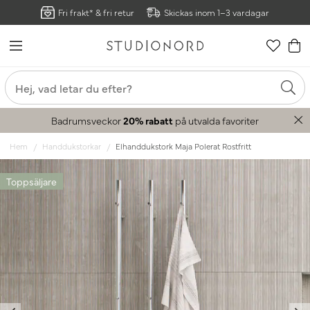
Fri frakt* & fri retur
Skickas inom 1–3 vardagar
Badrumsveckor
20% rabatt
på utvalda favoriter
Hem
Handdukstorkar
Elhanddukstork Maja Polerat Rostfritt
Toppsäljare