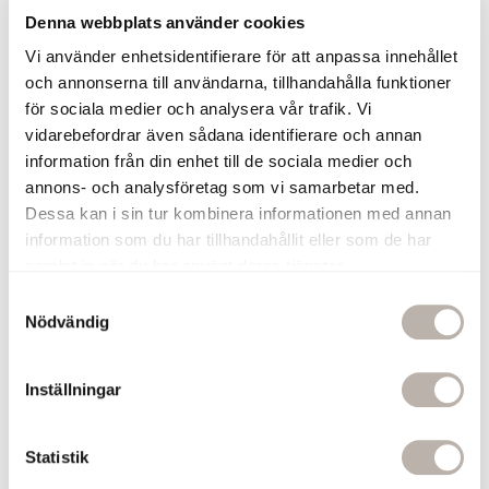
Denna webbplats använder cookies
Lägg till
Vi använder enhetsidentifierare för att anpassa innehållet
och annonserna till användarna, tillhandahålla funktioner
Torplyktan Doftljus Gryningsljus
för sociala medier och analysera vår trafik. Vi
Gryningsljus 150 g
vidarebefordrar även sådana identifierare och annan
Doftljuset från Torplyktan har en
information från din enhet till de sociala medier och
uppfriskande doft med inspiration från
annons- och analysföretag som vi samarbetar med.
naturen, perfekt för rogivande stämning
Dessa kan i sin tur kombinera informationen med annan
i ditt badrum.
information som du har tillhandahållit eller som de har
Frisk och välbalanserad citrusdoft med
samlat in när du har använt deras tjänster.
inslag av ek och äpplen
Gjort av vegetabiliskt sojavax
S
Finns även som doftpinnar
Nödvändig
a
Tillverkad i Sverige
m
249 kr
t
Inställningar
y
Lägg till
c
k
Statistik
e