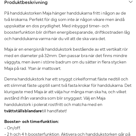
Produktbeskrivning
På handdukstorken Maja hänger handdukarna fritt i någon av de
två krokarna. Perfekt för dig som inte är någon vikare men ändå
uppskattar en dos prydlighet. Med inbyggd timer- och
boosterfunktion blir driften energibesparande, driftkostnaden låg
och handdukarna varma när du vill att de ska vara det.
Maja är en energisnål handdukstork bestående av ett vertikalt rör
med en diameter på 32mm. Den passar bra när det finns mindre
väggyta, men även i större badrum om du sätter in flera stycken
Maja på rad. Ytan är mattsvart.
Denna handdukstork har ett snyggt cirkelformat fäste nedtill och
ett slimmat fäste upptill samt två fasta krokar för handdukarna. Det
klurigaste med Maja är att välja hur många man ska ha, och vilket
avstånd ifrån varandra som blir snyggast. Välj en Maja
handdukstork i polerat rostfritt och matcha med en
tvättställsblandare
till handfatet!
Booster- och timerfunktion:
- On/off.
- 2 h och 4 h boosterfunktion. Aktivera och handdukstorken går på