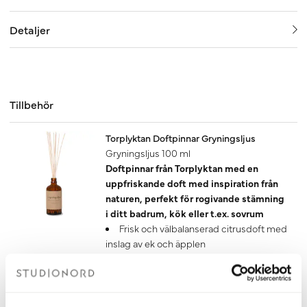
Detaljer
Tillbehör
Torplyktan Doftpinnar Gryningsljus
Gryningsljus 100 ml
Doftpinnar från Torplyktan med en
uppfriskande doft med inspiration från
naturen, perfekt för rogivande stämning
i ditt badrum, kök eller t.ex. sovrum
Frisk och välbalanserad citrusdoft med
inslag av ek och äpplen
Doften håller i 4-6 månader
Finns även som doftljus
Tillverkad i Sverige
379 kr