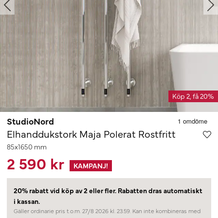
Köp 2, få 20%
StudioNord
Elhanddukstork Maja Polerat Rostfritt
85x1650 mm
2 590 kr
KAMPANJ!
20% rabatt vid köp av 2 eller fler.
Rabatten dras automatiskt
i kassan.
Gäller ordinarie pris t.o.m. 27/8 2026 kl. 23.59. Kan inte kombineras med