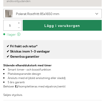
andra erbjudanden.
Polerat Rostfritt 85x1650 mm
Lägg i varukorgen
I lager
✔ Fri frakt och retur*
✔ Skickas inom 1–3 vardagar
✔ Generösa garantier
Stående elhanddukstork med timer
Smart timer- och boostfunktion
Platsbesparande design
Ansluts med el (dold anslutning eller sladd)
5 års garanti
Behöver
EJ
kompletteras med elpatron/ventil.
Säljes styckvis.