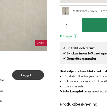
Mattsvart 224x1200 
I lager
-20%
✔ Fri frakt och retur*
✔ Skickas inom 1–3 vardaga
✔ Generösa garantier
Bästsäljande handdukstork i s
Lägg till
Ansluts till antingen centralv
tre
3 krokar i toppen och 3 i mit
å
5 års garanti
sa
Måste kompletteras
med elpatr
0-
Produktbeskrivning