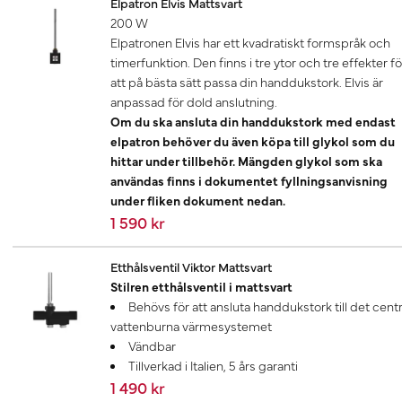
Elpatron Elvis Mattsvart
200 W
Elpatronen Elvis har ett kvadratiskt formspråk och
timerfunktion. Den finns i tre ytor och tre effekter fö
att på bästa sätt passa din handdukstork. Elvis är
anpassad för dold anslutning.
Om du ska ansluta din handdukstork med endast
elpatron behöver du även köpa till glykol som du
hittar under tillbehör. Mängden glykol som ska
användas finns i dokumentet fyllningsanvisning
under fliken dokument nedan.
1 590 kr
Etthålsventil Viktor Mattsvart
Stilren etthålsventil i mattsvart
Behövs för att ansluta handdukstork till det centr
vattenburna värmesystemet
Vändbar
Tillverkad i Italien, 5 års garanti
1 490 kr