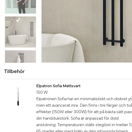
Tillbehör
Elpatron Sofia Mattsvart
150 W
Elpatronen Sofia har en minimalistiskt och diskret yt
men ett avancerat inre. Den finns i tre färger och tv
effekter (150W eller 300W) för att på bästa sätt pas
din handdukstork. Sofia är anpassad för dold
anslutning. Temperaturen ställs steglöst in mellan 1
65 grader eller med hjälp av den inbyggda timern.