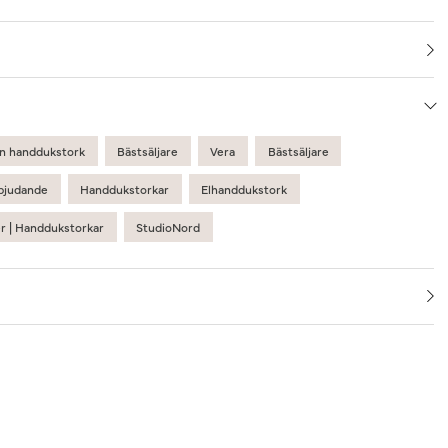
n handdukstork
Bästsäljare
Vera
Bästsäljare
bjudande
Handdukstorkar
Elhanddukstork
er | Handdukstorkar
StudioNord