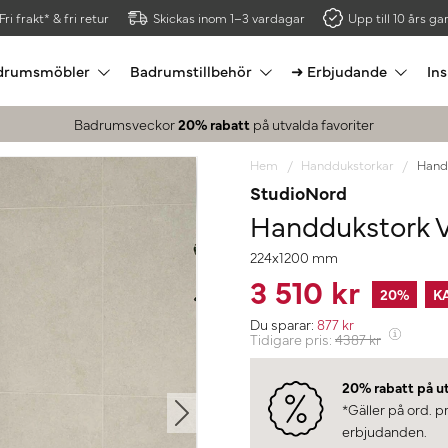
Fri frakt* & fri retur
Skickas inom 1–3 vardagar
Upp till 10 års gar
drumsmöbler
Badrumstillbehör
➜ Erbjudande
Ins
Badrumsveckor
20% rabatt
på utvalda favoriter
Hem
Handdukstorkar
Hand
StudioNord
Handdukstork V
224x1200 mm
3 510 kr
20
%
K
Du sparar:
877
kr
Tidigare pris:
4387
kr
20% rabatt på u
*Gäller på ord. p
erbjudanden.