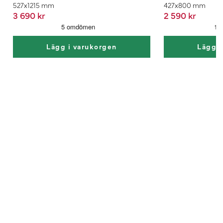
527x1215 mm
427x800 mm
3 690 kr
2 590 kr
Lägg i varukorgen
Lägg i