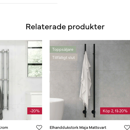
Relaterade produkter
Toppsäljare
Tillfälligt slut
-20%
Köp 2, få 20%
Krom
Elhanddukstork Maja Mattsvart