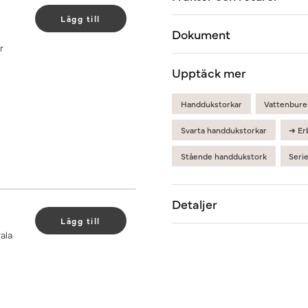
Lägg till
Dokument
r
Upptäck mer
Handdukstorkar
Vattenbure
Svarta handdukstorkar
➜ Er
Stående handdukstork
Seri
Detaljer
Lägg till
ala