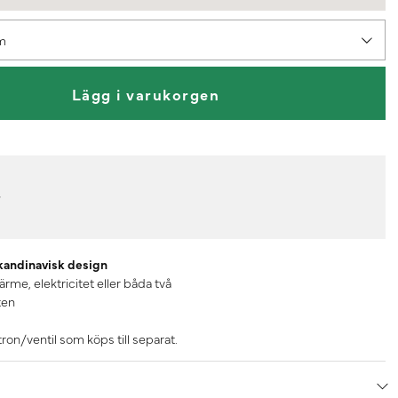
mm
Lägg i varukorgen
r
kandinavisk design
ärme, elektricitet eller båda två
ten
on/ventil som köps till separat.