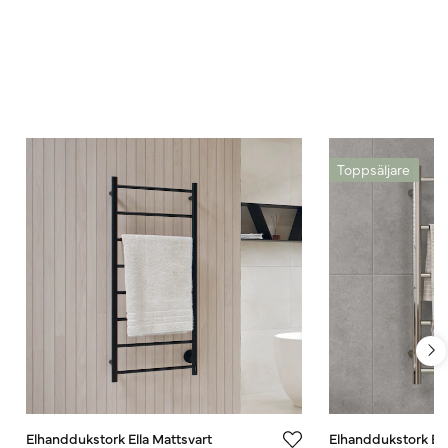
Toppsäljare
Elhanddukstork Ella Mattsvart
Elhanddukstork Ella