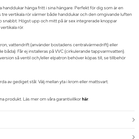
 handdukar hänga fritt i sina hängare. Perfekt för dig som är en
as tre vertikala rör värmer både handdukar och den omgivande luften
pp snabbt. Högst upp och mitt på är sex integrerade knoppar
ertikala rör.
tron, vattendrift (använder bostadens centralvärmedrift) eller
e båda). Får ej installeras på VVC (cirkulerande tappvarmvatten).
ersion så ventil och/eller elpatron behöver köpas till, se tillbehör
a av gediget stål. Välj mellan yta i krom eller mattsvart.
nna produkt. Läs mer om våra garantivillkor
här
.