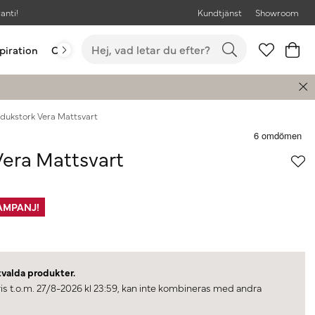
anti!
Kundtjänst
Showroom
piration
Outlet
Bästsäljare
dukstork Vera Mattsvart
era Mattsvart
AMPANJ!
tvalda produkter.
ris t.o.m. 27/8-2026 kl 23:59, kan inte kombineras med andra