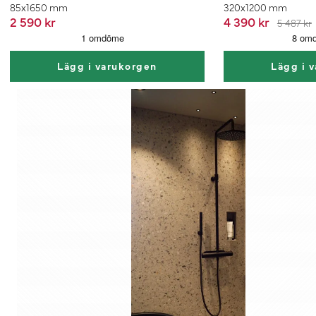
85x1650 mm
320x1200 mm
2 590 kr
4 390 kr
5 487 kr
Lägg i varukorgen
Lägg i 