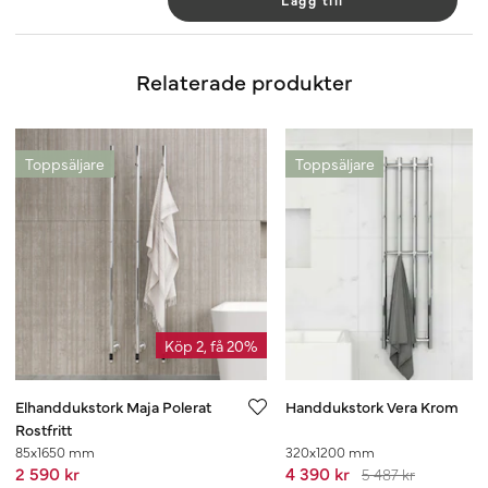
Lägg till
Relaterade produkter
Toppsäljare
Toppsäljare
Köp 2, få 20%
Elhanddukstork Maja Polerat
Handdukstork Vera Krom
Rostfritt
85x1650 mm
320x1200 mm
2 590 kr
4 390 kr
5 487 kr