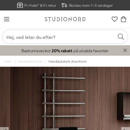
Fri frakt* & fri retur
Skickas inom 1–3 vardagar
Badrumsveckor
20% rabatt
på utvalda favoriter
Hem
Handdukstorkar
Handdukstork Alva Krom