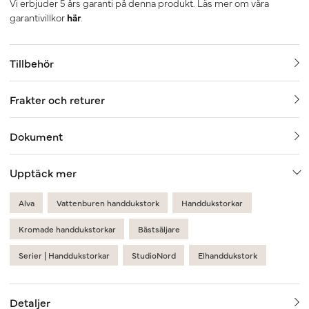
Vi erbjuder 5 års garanti på denna produkt. Läs mer om våra
garantivillkor
här
.
Tillbehör
Frakter och returer
Dokument
Upptäck mer
Alva
Vattenburen handdukstork
Handdukstorkar
Kromade handdukstorkar
Bästsäljare
Serier | Handdukstorkar
StudioNord
Elhanddukstork
Detaljer