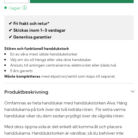
I lager
✔ Fri frakt och retur*
✔ Skickas inom 1–3 vardagar
✔ Generösa garantier
Stilren och funktionell handdukstork
En av våra mest sålda handdukstorkar
Välj om du vill hänga eller vika dina handdukar
Ansluts till antingen centralvärme, elektricitet eller båda två
5 års garanti
Måste kompletteras
med elpatron/ventil som köps till separat.
Produktbeskrivning
Omfamnas av heta handdukar med handdukstorken Alva. Häng
handdukarna på tork över de två lodräta rören. För extra varma
handdukar viker du dem sedan prydligt över de vågräta rören.
Med dess öppna sida är det enkelt att komma åt och placera
handdukarna. Handdukstorken är vändbar, så du behöver inte