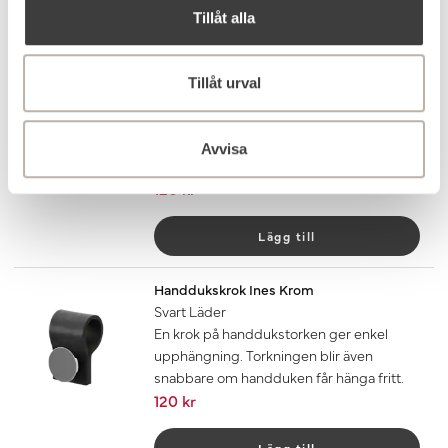
Tillåt alla
Lägg till
Handdukskrok Ines Krom
Tillåt urval
Mörkbrunt Läder
En krok på handdukstorken ger enkel
upphängning. Torkningen blir även
Avvisa
snabbare om handduken får hänga fritt.
120 kr
Lägg till
Handdukskrok Ines Krom
Svart Läder
En krok på handdukstorken ger enkel
upphängning. Torkningen blir även
snabbare om handduken får hänga fritt.
120 kr