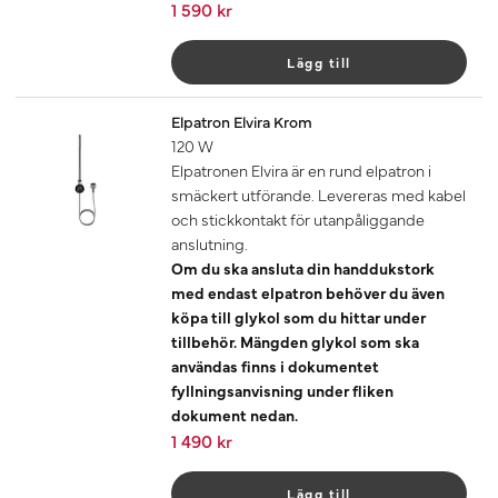
1 590 kr
Lägg till
Elpatron Elvira Krom
120 W
Elpatronen Elvira är en rund elpatron i
smäckert utförande. Levereras med kabel
och stickkontakt för utanpåliggande
anslutning.
Om du ska ansluta din handdukstork
med endast elpatron behöver du även
köpa till glykol som du hittar under
tillbehör. Mängden glykol som ska
användas finns i dokumentet
fyllningsanvisning under fliken
dokument nedan.
1 490 kr
Lägg till