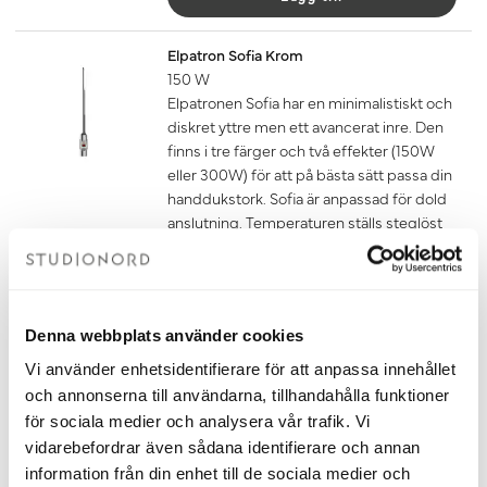
Elpatron Sofia Krom
150 W
Elpatronen Sofia har en minimalistiskt och
diskret yttre men ett avancerat inre. Den
finns i tre färger och två effekter (150W
eller 300W) för att på bästa sätt passa din
handdukstork. Sofia är anpassad för dold
anslutning. Temperaturen ställs steglöst
in mellan 10-65 grader eller med hjälp av
den inbyggda timern.
Om du ska ansluta din handdukstork
med endast elpatron behöver du även
Denna webbplats använder cookies
köpa till glykol som du hittar under
tillbehör. Mängden glykol som ska
Vi använder enhetsidentifierare för att anpassa innehållet
användas finns i dokumentet
och annonserna till användarna, tillhandahålla funktioner
fyllningsanvisning under fliken
för sociala medier och analysera vår trafik. Vi
dokument nedan.
vidarebefordrar även sådana identifierare och annan
1 850 kr
information från din enhet till de sociala medier och