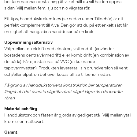
bestämma innan beställning åt vilket håll du vill ha den öppna
sidan. Välj mellan fem, sju och nio vågräta rör.
Ett tips; handdukskroken Ines (se nedan under Tillbehör) är ett
perfekt komplement till Alva. Den gör att du på ett enkelt sätt får
möjlighet att hänga dina handdukar på en krok.
Uppvärmningsalternativ
Välj mellan ren eldrift med elpatron, vattendrift (använder
bostadens centralvärmedrift) eller kombidrift (en kombination av
de båda). Får ej installeras på VVC (cirkulerande
tappvarmvatten). Produkten levereras i sin grundversion så ventil
och/eller elpatron behöver köpas till, se tillbehör nedan.
På grund av handdukstorkens konstruktion blir temperaturen
längst ut i det översta vågräta röret något lägre än i de lodräta
rören.
Material och färg
Handdukstork och fästen är gjorda av gediget stål. Välj mellan yta i
krom eller mattsvart.
Garanti