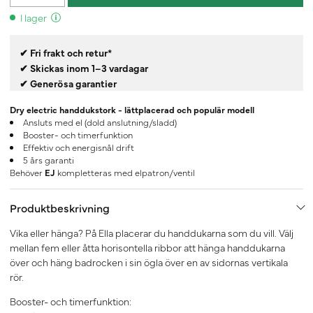
I lager
✔ Fri frakt och retur*
✔ Skickas inom 1–3 vardagar
✔ Generösa garantier
Dry electric handdukstork - lättplacerad och populär modell
Ansluts med el (dold anslutning/sladd)
Booster- och timerfunktion
Effektiv och energisnål drift
5 års garanti
Behöver
EJ
kompletteras med elpatron/ventil
Produktbeskrivning
Vika eller hänga? På Ella placerar du handdukarna som du vill. Välj
mellan fem eller åtta horisontella ribbor att hänga handdukarna
över och häng badrocken i sin ögla över en av sidornas vertikala
rör.
Booster- och timerfunktion: