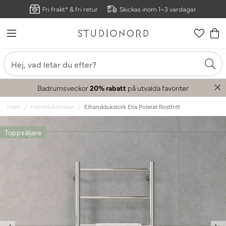
Fri frakt* & fri retur
Skickas inom 1–3 vardagar
Badrumsveckor
20% rabatt
på utvalda favoriter
Hem
Handdukstorkar
Elhanddukstork Ella Polerat Rostfritt
Toppsäljare