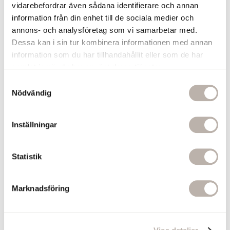
En krok på handdukstorken ger enkel
vidarebefordrar även sådana identifierare och annan
upphängning. Torkningen blir även
information från din enhet till de sociala medier och
snabbare om handduken får hänga fritt.
annons- och analysföretag som vi samarbetar med.
120 kr
Dessa kan i sin tur kombinera informationen med annan
information som du har tillhandahållit eller som de har
Lägg till
samlat in när du har använt deras tjänster.
S
Handdukskrok Ines Krom
Nödvändig
a
Ljusbrunt Läder
m
En krok på handdukstorken ger enkel
t
upphängning. Torkningen blir även
Inställningar
y
snabbare om handduken får hänga fritt.
120 kr
c
k
Statistik
e
Lägg till
s
Marknadsföring
v
Relaterade produkter
a
l