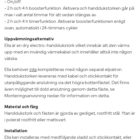
- On/off.
- 2 h och 4 h boosterfunktion. Aktivera och handdukstorken går på
max i valt antal timmar för att sedan stängas av.
- 2 h och 4 h timerfunktion. Aktiverar boosterfunktionen enligt
ovan, automatiskt i 24-timmars cykler.
Uppvärmningsalternativ
Ella är en dry electric-handdukstork vilket innebär att den värms
upp med en invändig värmekabel och innehåller alltså inte någon
vätska.
Ella behöver
inte
kompletteras med någon separat elpatron.
Handdukstorken levereras med kabel och stickkontakt för
utanpåliggande anslutning via det högra bottenfästet. Det finns
även möjlighet till dold anslutning genom detta fäste, se
Monteringsanvisning nedan för information om detta.
Material och färg
Handdukstork och fästen är gjorda av gediget, rostfritt stål. Ytan är
i polerat rostfritt eller mattsvart.
Installation
Ella kan installeras med medföljande sladd och stickkontakt, eller