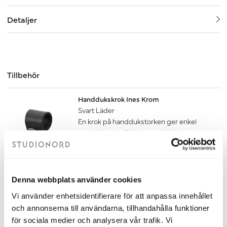
Detaljer
Tillbehör
Handdukskrok Ines Krom
Svart Läder
En krok på handdukstorken ger enkel
upphängning. Torkningen blir även
snabbare om handduken får hänga fritt.
120 kr
Lägg till
Denna webbplats använder cookies
Vi använder enhetsidentifierare för att anpassa innehållet
Handdukskrok Ines Krom
och annonserna till användarna, tillhandahålla funktioner
Mörkbrunt Läder
för sociala medier och analysera vår trafik. Vi