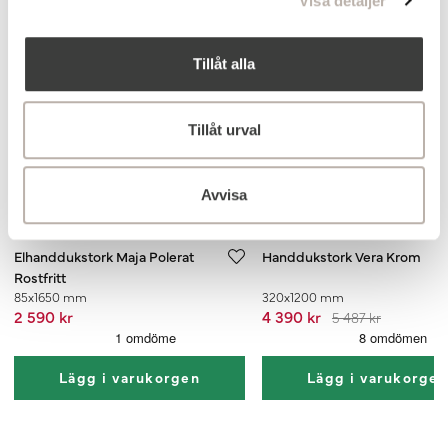
Visa detaljer
Toppsäljare
Toppsäljare
Tillåt alla
Tillåt urval
Avvisa
Köp 2, få 20%
Elhanddukstork Maja Polerat
Handdukstork Vera Krom
Rostfritt
85x1650 mm
320x1200 mm
2 590 kr
4 390 kr
5 487 kr
Lägg i varukorgen
Lägg i varukorge