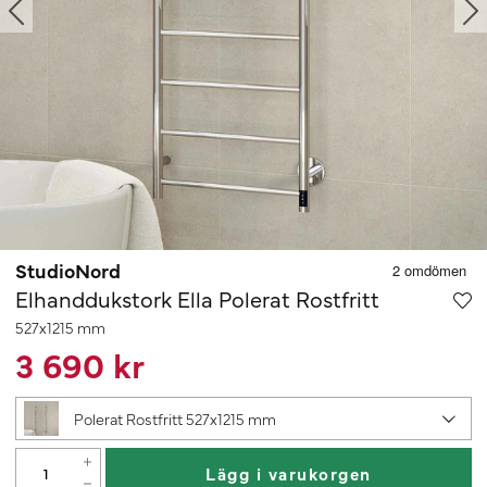
StudioNord
Elhanddukstork Ella Polerat Rostfritt
527x1215 mm
3 690 kr
Polerat Rostfritt 527x1215 mm
Lägg i varukorgen