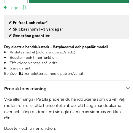
I lager
✔ Fri frakt och retur*
✔ Skickas inom 1–3 vardagar
✔ Generösa garantier
Dry electric handdukstork - lättplacerad och populär modell
Ansluts med el (dold anslutning/sladd)
Booster- och timerfunktion
Effektiv och energisnål drift
5 års garanti
Behöver
EJ
kompletteras med elpatron/ventil
Produktbeskrivning
Vika eller hänga? På Ella placerar du handdukarna som du vill. Välj
mellan fem eller åtta horisontella ribbor att hänga handdukarna
över och häng badrocken i sin ögla över en av sidornas vertikala
rör.
Booster- och timerfunktion: