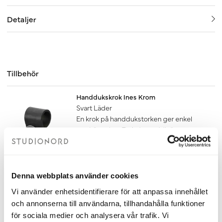
Detaljer
Tillbehör
Handdukskrok Ines Krom
Svart Läder
En krok på handdukstorken ger enkel
upphängning. Torkningen blir även
snabbare om handduken får hänga fritt.
120 kr
Lägg till
Denna webbplats använder cookies
Vi använder enhetsidentifierare för att anpassa innehållet
Handdukskrok Ines Krom
och annonserna till användarna, tillhandahålla funktioner
Mörkbrunt Läder
för sociala medier och analysera vår trafik. Vi