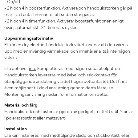
- On/off.
- 2 h och 4 h boosterfunktion. Aktivera och handdukstorken går på
max i valt antal timmar för att sedan stängas av.
- 2 h och 4 h timerfunktion. Aktiverar boosterfunktionen enligt
ovan, automatiskt i 24-timmars cykler.
Uppvärmningsalternativ
Ella är en dry electric-handdukstork vilket innebär att den värms
upp med en invändig värmekabel och innehåller alltså inte någon
vätska.
Ella behöver
inte
kompletteras med någon separat elpatron.
Handdukstorken levereras med kabel och stickkontakt för
utanpåliggande anslutning via det högra bottenfästet. Det finns
även möjlighet till dold anslutning genom detta fäste, se
Monteringsanvisning nedan för information om detta.
Material och färg
Handdukstork och fästen är gjorda av gediget, rostfritt stål. Ytan är
i polerat rostfritt eller mattsvart.
Installation
Ella kan installeras med medföljande sladd och stickkontakt, eller