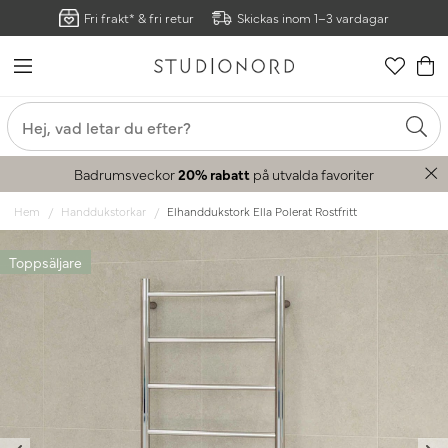
Fri frakt* & fri retur
Skickas inom 1–3 vardagar
Badrumsveckor
20% rabatt
på utvalda favoriter
Hem
Handdukstorkar
Elhanddukstork Ella Polerat Rostfritt
Toppsäljare