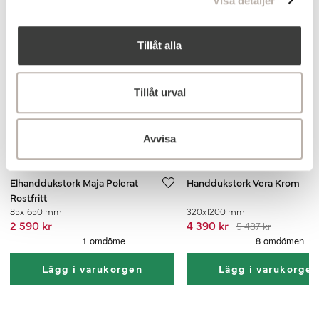
Visa detaljer
Toppsäljare
Toppsäljare
Tillåt alla
Tillåt urval
Avvisa
Köp 2, få 20%
Elhanddukstork Maja Polerat
Handdukstork Vera Krom
Rostfritt
85x1650 mm
320x1200 mm
2 590 kr
4 390 kr
5 487 kr
Lägg i varukorgen
Lägg i varukorge