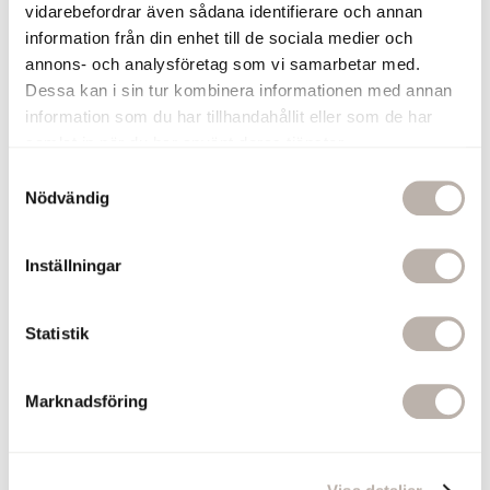
En krok på handdukstorken ger enkel
vidarebefordrar även sådana identifierare och annan
upphängning. Torkningen blir även
information från din enhet till de sociala medier och
snabbare om handduken får hänga fritt.
annons- och analysföretag som vi samarbetar med.
120 kr
Dessa kan i sin tur kombinera informationen med annan
information som du har tillhandahållit eller som de har
Lägg till
samlat in när du har använt deras tjänster.
S
Handdukskrok Ines Krom
Nödvändig
a
Ljusbrunt Läder
m
En krok på handdukstorken ger enkel
t
upphängning. Torkningen blir även
Inställningar
y
snabbare om handduken får hänga fritt.
120 kr
c
k
Statistik
e
Lägg till
s
Marknadsföring
v
Relaterade produkter
a
l