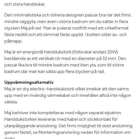
och stora handdukar.
Den minimalistiska och stilrena designen passar bra när det finns
mindre väggyta, men även i större badrum om du sätter in flera
stycken Maj på rad. Ytan är polerat rostfritt med ett cirkelformat
fäste nedtill och ett slimmat fäste upptill. I botten sitter av- och
påknapp.
Maj är en energisnål handdukstork (förbrukar endast 20W)
bestående av ett vertikalt rör med en diameter på 32 mm. Den
passar lika bra till mindre badrum med liten yta, som till större
badrum där man kan sätta upp flera stycken på rad.
Uppvärmningsalternativ
Maj är en dry electric-handdukstork vilket innebär att den värms
upp med en invändig värmekabel och innehåller alltså inte någon
vätska.
Maj behöver inte kompletteras med någon separat elpatron.
Handdukstorken levereras med kabel och stickkontakt för
utanpåliggande anslutning. Det finns möjlighet till dold anslutning
genom fästet, se Monteringsanvisning nedan för information om
detta.