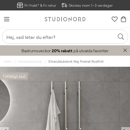
Fri frakt* & fri retur
Skickas inom 1–3 vardagar
Badrumsveckor
20% rabatt
på utvalda favoriter
Hem
Handdukstorkar
Elhanddukstork Maj Polerat Rostfritt
Tillfälligt slut