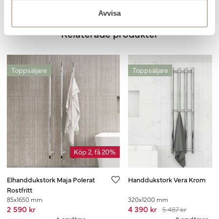
Avvisa
Relaterade produkter
Toppsäljare
Toppsäljare
Köp 2, få 20%
Elhanddukstork Maja Polerat
Handdukstork Vera Krom
Rostfritt
85x1650 mm
320x1200 mm
2 590 kr
4 390 kr
5 487 kr