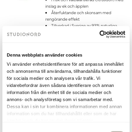
inslag av ek och äpplen
Återfuktande och skonsam med
rengörande effekt
Tillverkad i Sverige av 93% naturliga
ingredienser
Vegansk
249 kr
Denna webbplats använder cookies
Gå till
Vi använder enhetsidentifierare för att anpassa innehållet
och annonserna till användarna, tillhandahålla funktioner
Torplyktan Doftpinnar Gryningsljus
för sociala medier och analysera vår trafik. Vi
Gryningsljus 100 ml
vidarebefordrar även sådana identifierare och annan
Doftpinnar från Torplyktan med en
information från din enhet till de sociala medier och
uppfriskande doft med inspiration från
annons- och analysföretag som vi samarbetar med.
naturen, perfekt för rogivande stämning
Dessa kan i sin tur kombinera informationen med annan
i ditt badrum, kök eller t.ex. sovrum
Frisk och välbalanserad citrusdoft med
information som du har tillhandahållit eller som de har
inslag av ek och äpplen
samlat in när du har använt deras tjänster.
Doften håller i 4-6 månader
S