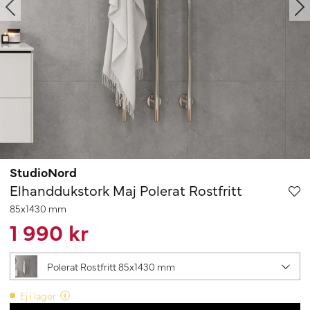
StudioNord
Elhanddukstork Maj Polerat Rostfritt
85x1430 mm
1 990 kr
Polerat Rostfritt 85x1430 mm
Ej i lager