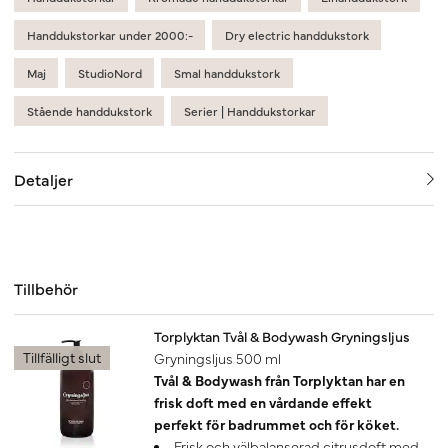
Handdukstorkar under 2000:-
Dry electric handdukstork
Maj
StudioNord
Smal handdukstork
Stående handdukstork
Serier | Handdukstorkar
Detaljer
Tillbehör
Torplyktan Tvål & Bodywash Gryningsljus
Tillfälligt slut
Gryningsljus 500 ml
Tvål & Bodywash från Torplyktan har en
frisk doft med en vårdande effekt
perfekt för badrummet och för köket.
Frisk och välbalanserad citrusdoft med