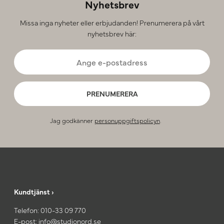
Nyhetsbrev
Missa inga nyheter eller erbjudanden! Prenumerera på vårt
nyhetsbrev här:
PRENUMERERA
Jag godkänner
personuppgiftspolicyn
.
Kundtjänst ›
Telefon:
010-33 09 770
E-post:
info@studionord.se