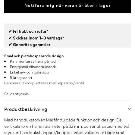
Notifera mig när varan är åter i lager
✔ Fri frakt och retur*
✔ Skickas inom 1–3 vardagar
✔ Generösa garantier
Smal och platsbesparande design
Kan monteras flera på rad
Energisnål elhanddukstork
Enkel av- och påknapp
5 års garanti
Behöver
EJ
kompletteras med elpatron/ventil.
Säljes styckvis.
Produktbeskrivning
Med handdukstorken Maj får du både funktion och design. De
vertikala rören har en diameter på 32 mm, och är utrustad med två
stycken handdukshängare/knoppar vilket välkomnar både små