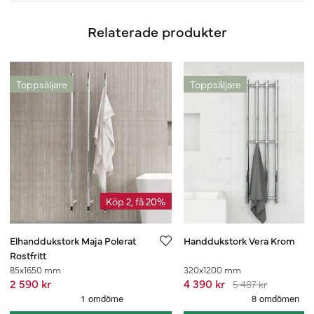
Relaterade produkter
Toppsäljare
Toppsäljare
Köp 2, få 20%
Elhanddukstork Maja Polerat
Handdukstork Vera Krom
Rostfritt
85x1650 mm
320x1200 mm
2 590 kr
4 390 kr
5 487 kr