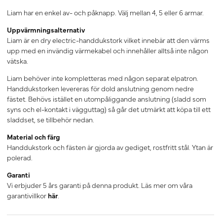
Liam har en enkel av- och påknapp. Välj mellan 4, 5 eller 6 armar.
Uppvärmningsalternativ
Liam är en dry electric-handdukstork vilket innebär att den värms
upp med en invändig värmekabel och innehåller alltså inte någon
vätska.
Liam behöver
inte
kompletteras med någon separat elpatron.
Handdukstorken levereras för dold anslutning genom nedre
fästet. Behövs istället en utompåliggande anslutning (sladd som
syns och el-kontakt i vägguttag) så går det utmärkt att köpa till ett
sladdset, se tillbehör nedan.
Material och färg
Handdukstork och fästen är gjorda av gediget, rostfritt stål. Ytan är
polerad.
Garanti
Vi erbjuder 5 års garanti på denna produkt. Läs mer om våra
garantivillkor
här
.