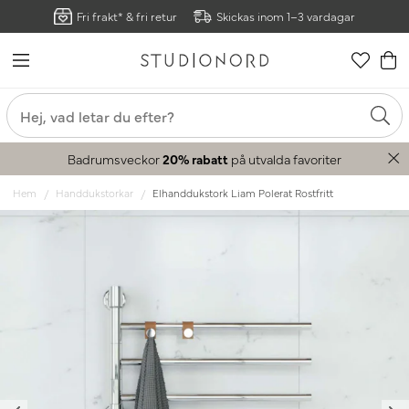
Fri frakt* & fri retur
Skickas inom 1–3 vardagar
Badrumsveckor
20% rabatt
på utvalda favoriter
Hem
Handdukstorkar
Elhanddukstork Liam Polerat Rostfritt