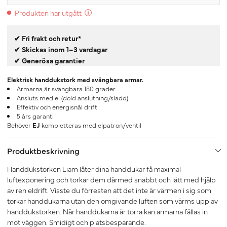
Produkten har utgått
✔ Fri frakt och retur*
✔ Skickas inom 1–3 vardagar
✔ Generösa garantier
Elektrisk handdukstork med svängbara armar.
Armarna är svängbara 180 grader
Ansluts med el (dold anslutning/sladd)
Effektiv och energisnål drift
5 års garanti
Behöver
EJ
kompletteras med elpatron/ventil
Produktbeskrivning
Handdukstorken Liam låter dina handdukar få maximal
luftexponering och torkar dem därmed snabbt och lätt med hjälp
av ren eldrift. Visste du förresten att det inte är värmen i sig som
torkar handdukarna utan den omgivande luften som värms upp av
handdukstorken. När handdukarna är torra kan armarna fällas in
mot väggen. Smidigt och platsbesparande.