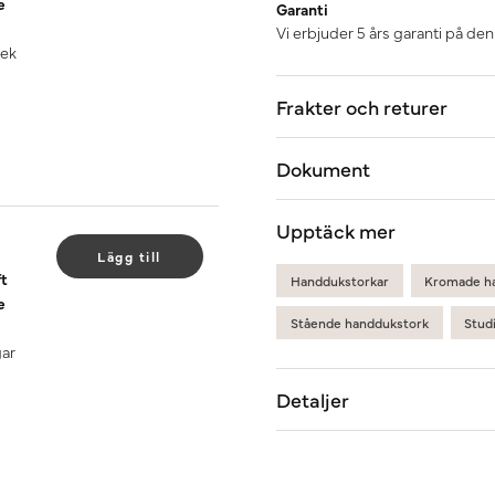
e
Garanti
Vi erbjuder 5 års garanti på de
 ek
Frakter och returer
Dokument
Upptäck mer
Lägg till
ft
Handdukstorkar
Kromade h
e
Stående handdukstork
Stud
gar
Detaljer