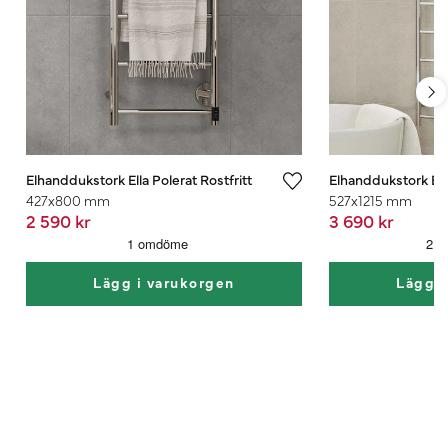
Elhanddukstork Ella Polerat Rostfritt
Elhanddukstork Ella
427x800 mm
527x1215 mm
2 590 kr
3 690 kr
Lägg i varukorgen
Lägg i