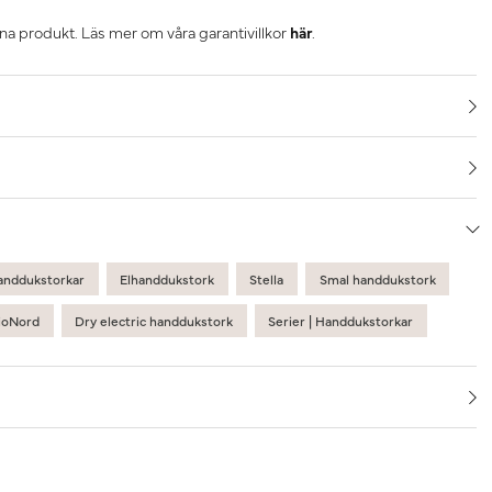
nna produkt. Läs mer om våra garantivillkor
här
.
anddukstorkar
Elhanddukstork
Stella
Smal handdukstork
ioNord
Dry electric handdukstork
Serier | Handdukstorkar