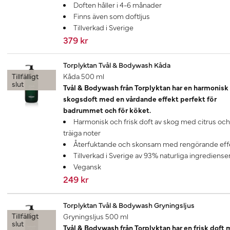
Doften håller i 4-6 månader
Finns även som doftljus
Tillverkad i Sverige
379 kr
Torplyktan Tvål & Bodywash Kåda
Tillfälligt
Kåda 500 ml
slut
Tvål & Bodywash från Torplyktan har en harmonisk
skogsdoft med en vårdande effekt perfekt för
badrummet och för köket.
Harmonisk och frisk doft av skog med citrus och
träiga noter
Återfuktande och skonsam med rengörande eff
Tillverkad i Sverige av 93% naturliga ingrediense
Vegansk
249 kr
Torplyktan Tvål & Bodywash Gryningsljus
Tillfälligt
Gryningsljus 500 ml
slut
Tvål & Bodywash från Torplyktan har en frisk doft