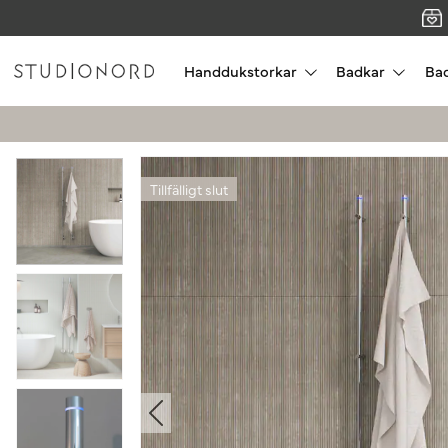
Handdukstorkar
Badkar
Ba
Tillfälligt slut