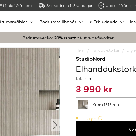
Fri frakt* & fri retur
Skickas inom 1–3 vardagar
Upp till 10 års gar
drumsmöbler
Badrumstillbehör
➜ Erbjudande
Ins
Badrumsveckor
20% rabatt
på utvalda favoriter
Hem
Handdukstorkar
Dry e
StudioNord
Elhanddukstork
1515 mm
3 990 kr
Krom 1515 mm
Ej i lager
Not