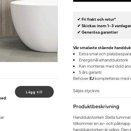
✔ Fri frakt och retur*
✔ Skickas inom 1–3 vardaga
✔ Generösa garantier
Vår smalaste stående handduk
Extra smal och platsbespar
Energisnål elhanddukstork
Kan monteras med dold ansl
5 års garanti
Behöver
EJ
kompletteras med e
Säljes styckvis.
Lägg till
 med
Produktbeskrivning
gar
Handdukstorken Stella tummar v
tillkommer en av- och påknapp 
handdukstorken är igång. Den st