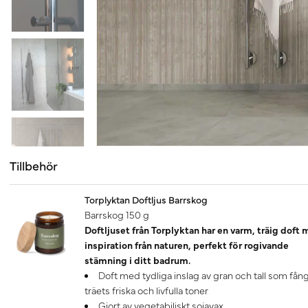
Tillbehör
Torplyktan Doftljus Barrskog
Barrskog 150 g
Doftljuset från Torplyktan har en varm, träig doft
inspiration från naturen, perfekt för rogivande
stämning i ditt badrum.
Doft med tydliga inslag av gran och tall som fån
träets friska och livfulla toner
Gjort av vegetabiliskt sojavax