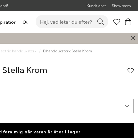
anti!
Kundtjänst
Showroom
piration
Outlet
Bästsäljare
lectric handdukstork
Elhanddukstork Stella Krom
 Stella Krom
ifera mig när varan är åter i lager