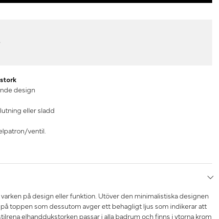
r
stork
ande design
utning eller sladd
lpatron/ventil.
arken på design eller funktion. Utöver den minimalistiska designen
på toppen som dessutom avger ett behagligt ljus som indikerar att
ilrena elhanddukstorken passar i alla badrum och finns i ytorna krom