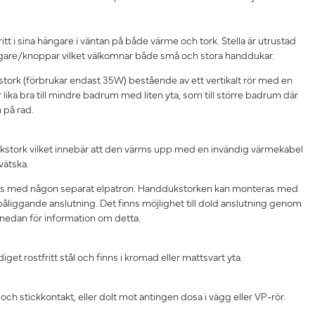
itt i sina hängare i väntan på både värme och tork. Stella är utrustad
are/knoppar vilket välkomnar både små och stora handdukar.
stork (förbrukar endast 35W) bestående av ett vertikalt rör med en
ika bra till mindre badrum med liten yta, som till större badrum där
n på rad.
dukstork vilket innebär att den värms upp med en invändig värmekabel
vätska.
ras med någon separat elpatron. Handdukstorken kan monteras med
påliggande anslutning. Det finns möjlighet till dold anslutning genom
 nedan för information om detta.
et rostfritt stål och finns i kromad eller mattsvart yta.
 och stickkontakt, eller dolt mot antingen dosa i vägg eller VP-rör.