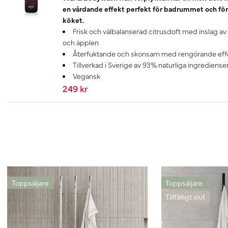
en vårdande effekt perfekt för badrummet och för
köket.
Frisk och välbalanserad citrusdoft med inslag av
och äpplen
Återfuktande och skonsam med rengörande eff
Tillverkad i Sverige av 93% naturliga ingrediense
Vegansk
249 kr
Toppsäljare
Toppsäljare
Tillfälligt slut