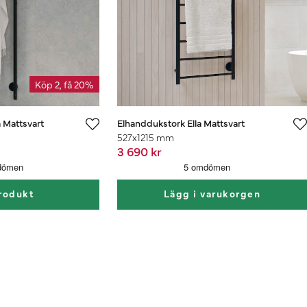
Köp 2, få 20%
 Mattsvart
Elhanddukstork Ella Mattsvart
527x1215 mm
3 690 kr
rodukt
Lägg i varukorgen