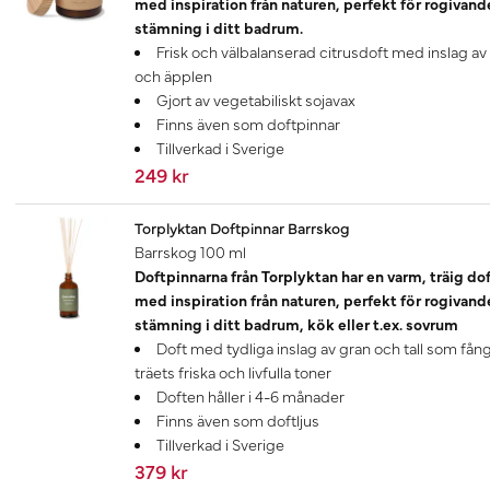
med inspiration från naturen, perfekt för rogivand
stämning i ditt badrum.
Frisk och välbalanserad citrusdoft med inslag av
och äpplen
Gjort av vegetabiliskt sojavax
Finns även som doftpinnar
Tillverkad i Sverige
249 kr
Torplyktan Doftpinnar Barrskog
Barrskog 100 ml
Doftpinnarna från Torplyktan har en varm, träig do
med inspiration från naturen, perfekt för rogivand
stämning i ditt badrum, kök eller t.ex. sovrum
Doft med tydliga inslag av gran och tall som fån
träets friska och livfulla toner
Doften håller i 4-6 månader
Finns även som doftljus
Tillverkad i Sverige
379 kr