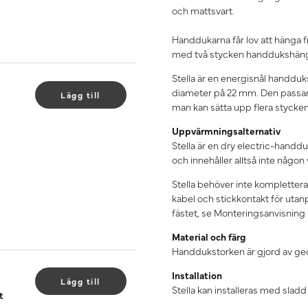
och mattsvart.
Handdukarna får lov att hänga fr
med två stycken handdukshäng
Stella är en energisnål handduk
diameter på 22 mm. Den passar l
Lägg till
man kan sätta upp flera stycke
Uppvärmningsalternativ
Stella är en dry electric-hand
och innehåller alltså inte någon 
Stella behöver inte komplette
kabel och stickkontakt för utan
fästet, se Monteringsanvisning
Material och färg
Handdukstorken är gjord av gedig
Installation
Lägg till
Stella kan installeras med sladd
t