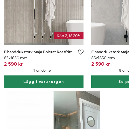
Köp 2, få 20%
Elhanddukstork Maja Polerat Rostfritt
Elhanddukstork Maja
85x1650 mm
85x1650 mm
2 590 kr
2 590 kr
Lägg i varukorgen
Se p