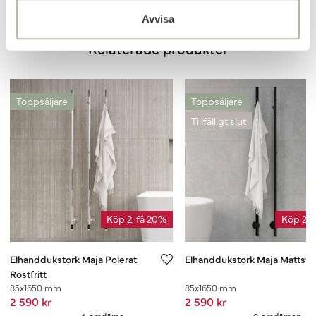
Avvisa
Relaterade produkter
Toppsäljare
Toppsäljare
Tillfälligt slut
Köp 2, få 20%
Köp 2, 
Elhanddukstork Maja Polerat
Elhanddukstork Maja Mattsva
Rostfritt
85x1650 mm
85x1650 mm
2 590 kr
2 590 kr