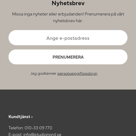
Nyhetsbrev
Missa inga nyheter eller erbjudanden! Prenumerera på vårt
nyhetsbrev här:
PRENUMERERA
Jag godkänner
personuppgiftspolicyn
.
Kundtjänst ›
Telefon:
010-33 09 770
E-post:
info@studionord.se