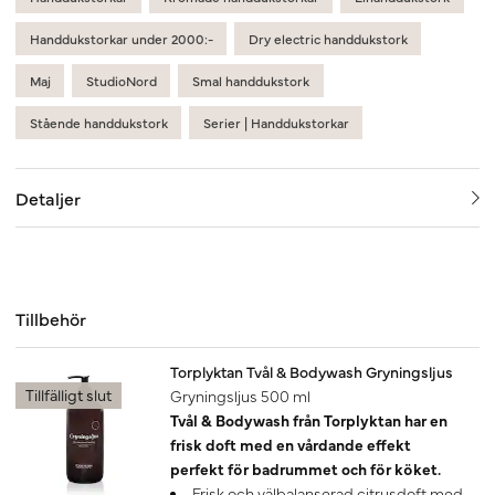
Handdukstorkar under 2000:-
Dry electric handdukstork
Maj
StudioNord
Smal handdukstork
Stående handdukstork
Serier | Handdukstorkar
Detaljer
Tillbehör
Torplyktan Tvål & Bodywash Gryningsljus
Tillfälligt slut
Gryningsljus 500 ml
Tvål & Bodywash från Torplyktan har en
frisk doft med en vårdande effekt
perfekt för badrummet och för köket.
Frisk och välbalanserad citrusdoft med