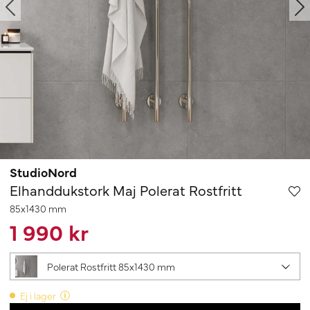
StudioNord
Elhanddukstork Maj Polerat Rostfritt
85x1430 mm
1 990 kr
Polerat Rostfritt 85x1430 mm
Ej i lager