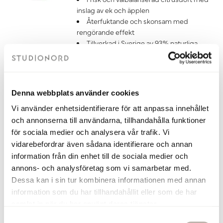
inslag av ek och äpplen
Återfuktande och skonsam med
rengörande effekt
Tillverkad i Sverige av 93% naturliga
ingredienser
Vegansk
249 kr
Denna webbplats använder cookies
Gå till
Vi använder enhetsidentifierare för att anpassa innehållet
och annonserna till användarna, tillhandahålla funktioner
Torplyktan Doftpinnar Gryningsljus
för sociala medier och analysera vår trafik. Vi
Gryningsljus 100 ml
vidarebefordrar även sådana identifierare och annan
Doftpinnar från Torplyktan med en
information från din enhet till de sociala medier och
uppfriskande doft med inspiration från
annons- och analysföretag som vi samarbetar med.
naturen, perfekt för rogivande stämning
Dessa kan i sin tur kombinera informationen med annan
i ditt badrum, kök eller t.ex. sovrum
Frisk och välbalanserad citrusdoft med
information som du har tillhandahållit eller som de har
inslag av ek och äpplen
samlat in när du har använt deras tjänster.
Doften håller i 4-6 månader
S