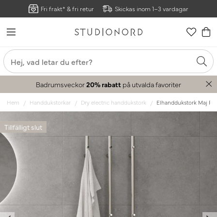
Fri frakt* & fri retur
Skickas inom 1–3 vardagar
Badrumsveckor
20% rabatt
på utvalda favoriter
Hem
Handdukstorkar
Dry electric handdukstork
Elhanddukstork Maj Pole
Tillfälligt slut