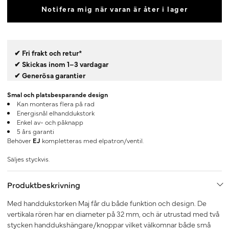
Notifera mig när varan är åter i lager
✔ Fri frakt och retur*
✔ Skickas inom 1–3 vardagar
✔ Generösa garantier
Smal och platsbesparande design
Kan monteras flera på rad
Energisnål elhanddukstork
Enkel av- och påknapp
5 års garanti
Behöver
EJ
kompletteras med elpatron/ventil.
Säljes styckvis.
Produktbeskrivning
Med handdukstorken Maj får du både funktion och design. De
vertikala rören har en diameter på 32 mm, och är utrustad med två
stycken handdukshängare/knoppar vilket välkomnar både små