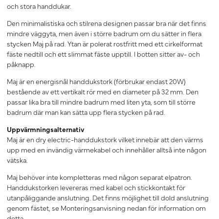
och stora handdukar.
Den minimalistiska och stilrena designen passar bra när det finns
mindre väggyta, men även i större badrum om du sätter in flera
stycken Maj på rad. Ytan är polerat rostfritt med ett cirkelformat
fäste nedtill och ett slimmat fäste upptill. I botten sitter av- och
påknapp.
Maj är en energisnål handdukstork (förbrukar endast 20W)
bestående av ett vertikalt rör med en diameter på 32 mm. Den
passar lika bra till mindre badrum med liten yta, som till större
badrum där man kan sätta upp flera stycken på rad.
Uppvärmningsalternativ
Maj är en dry electric-handdukstork vilket innebär att den värms
upp med en invändig värmekabel och innehåller alltså inte någon
vätska.
Maj behöver inte kompletteras med någon separat elpatron.
Handdukstorken levereras med kabel och stickkontakt för
utanpåliggande anslutning. Det finns möjlighet till dold anslutning
genom fästet, se Monteringsanvisning nedan för information om
detta.