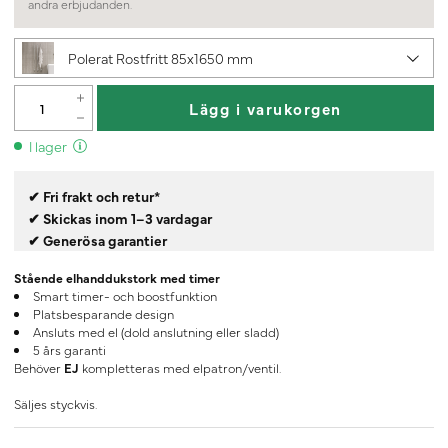
andra erbjudanden.
Polerat Rostfritt 85x1650 mm
Lägg i varukorgen
I lager
✔ Fri frakt och retur*
✔ Skickas inom 1–3 vardagar
✔ Generösa garantier
Stående elhanddukstork med timer
Smart timer- och boostfunktion
Platsbesparande design
Ansluts med el (dold anslutning eller sladd)
5 års garanti
Behöver
EJ
kompletteras med elpatron/ventil.
Säljes styckvis.