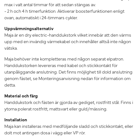
max i valt antal timmar för att sedan stängas av.
- 2 h och 4 h timerfunktion. Aktiverar boosterfunktionen enligt
ovan, automatiskt i 24-timmars cykler.
Uppvärmningsalternativ
Maja är en dry electric-handdukstork vilket innebär att den värms
upp med en invändig värmekabel och innehåller alltså inte någon
vätska.
Maja behöver inte kompletteras med någon separat elpatron.
Handdukstorken levereras med kabel och stickkontakt för
utanpåliggande anslutning. Det finns möjlighet till dold anslutning
genom fästet, se Monteringsanvisning nedan för information om
detta.
Material och färg
Handdukstork och fästen är gjorda av gediget, rostfritt stål. Finns i
ytorna polerat rostfritt, mattsvart eller guld/mässing.
Installation
Maja kan installeras med medföljande sladd och stickkontakt, eller
dolt mot antingen dosa i vägg eller VP rör.