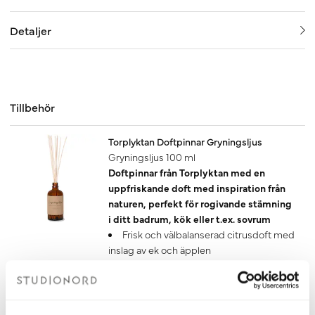
Detaljer
Tillbehör
Torplyktan Doftpinnar Gryningsljus
Gryningsljus 100 ml
Doftpinnar från Torplyktan med en
uppfriskande doft med inspiration från
naturen, perfekt för rogivande stämning
i ditt badrum, kök eller t.ex. sovrum
Frisk och välbalanserad citrusdoft med
inslag av ek och äpplen
Doften håller i 4-6 månader
Finns även som doftljus
Tillverkad i Sverige
379 kr