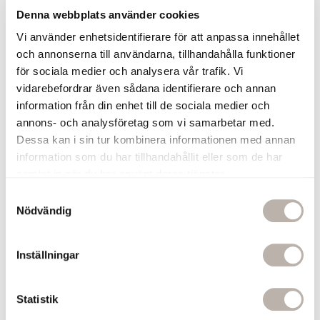
Denna webbplats använder cookies
Lägg till
Vi använder enhetsidentifierare för att anpassa innehållet
och annonserna till användarna, tillhandahålla funktioner
Torplyktan Doftljus Gryningsljus
för sociala medier och analysera vår trafik. Vi
Gryningsljus 150 g
vidarebefordrar även sådana identifierare och annan
Doftljuset från Torplyktan har en
information från din enhet till de sociala medier och
uppfriskande doft med inspiration från
annons- och analysföretag som vi samarbetar med.
naturen, perfekt för rogivande stämning
Dessa kan i sin tur kombinera informationen med annan
i ditt badrum.
information som du har tillhandahållit eller som de har
Frisk och välbalanserad citrusdoft med
samlat in när du har använt deras tjänster.
inslag av ek och äpplen
Gjort av vegetabiliskt sojavax
S
Finns även som doftpinnar
Nödvändig
a
Tillverkad i Sverige
m
249 kr
t
Inställningar
y
Lägg till
c
k
Statistik
e