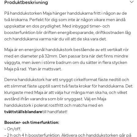
Produktbeskrivning
På handdukstorken Maja hänger handdukarna fritt i någon av de
två krokarna. Perfekt för dig som inte är någon vikare men ändå
uppskattar en dos prydlighet. Med inbyggd timer- och
boosterfunktion blir driften energibesparande, driftkostnaden låg
och handdukarna varma när du vill att de ska vara det.
Maja är en energisnål handdukstork bestående av ett vertikalt rör
med en diameter på 32mm. Den passar bra när det finns mindre
väggyta, men även i större badrum om du sätter in flera stycken
Maja på rad. Ytan är mattsvart.
Denna handdukstork har ett snyggt cirkelformat fäste nedtill och
ett slimmat fäste upptill samt två fasta krokar för handdukarna. Det
klurigaste med Maja är att välja hur många man ska ha, och vilket
avstånd ifrån varandra som blir snyggast. Välj en Maja
handdukstork i polerat rostfritt och matcha med en
tvättställsblandare
till handfatet!
Booster- och timerfunktion:
- On/off.
- 2 h och 4 h boosterfunktion. Aktivera och handdukstorken går på