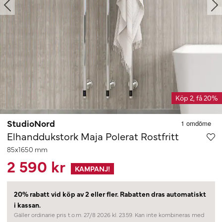
Köp 2, få 20%
StudioNord
Elhanddukstork Maja Polerat Rostfritt
85x1650 mm
2 590 kr
KAMPANJ!
20% rabatt vid köp av 2 eller fler.
Rabatten dras automatiskt
i kassan.
Gäller ordinarie pris t.o.m. 27/8 2026 kl. 23.59. Kan inte kombineras med