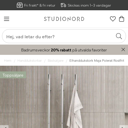
Fri frakt* & fri retur
Skickas inom 1–3 vardagar
Badrumsveckor
20% rabatt
på utvalda favoriter
Hem
Handdukstorkar
Bästsäljare
Elhanddukstork Maja Polerat Rostfritt
Toppsäljare