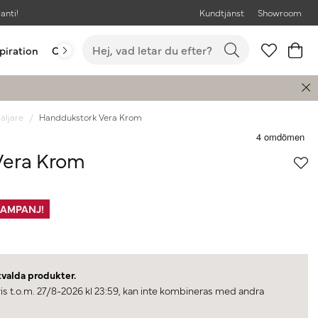
anti!
Kundtjänst
Showroom
piration
Outlet
Bästsäljare
äljare
Handdukstork Vera Krom
Vera Krom
AMPANJ!
tvalda produkter.
ris t.o.m. 27/8-2026 kl 23:59, kan inte kombineras med andra