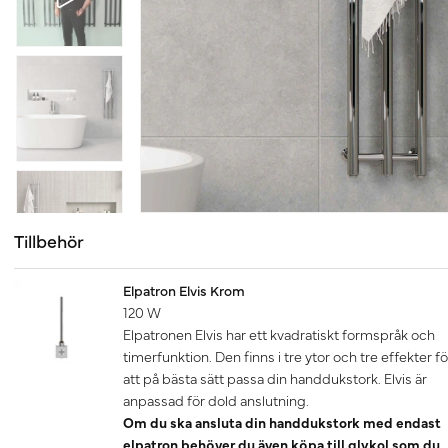
Tillbehör
Elpatron Elvis Krom
120 W
Elpatronen Elvis har ett kvadratiskt formspråk och
timerfunktion. Den finns i tre ytor och tre effekter fö
att på bästa sätt passa din handdukstork. Elvis är
anpassad för dold anslutning.
Om du ska ansluta din handdukstork med endast
elpatron behöver du även köpa till glykol som du