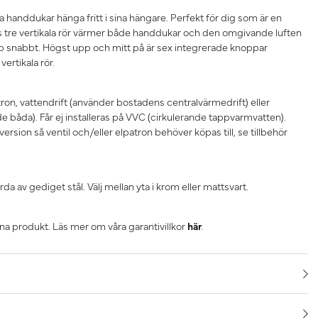
 handdukar hänga fritt i sina hängare. Perfekt för dig som är en
as tre vertikala rör värmer både handdukar och den omgivande luften
pp snabbt. Högst upp och mitt på är sex integrerade knoppar
ertikala rör.
tron, vattendrift (använder bostadens centralvärmedrift) eller
e båda). Får ej installeras på VVC (cirkulerande tappvarmvatten).
ersion så ventil och/eller elpatron behöver köpas till, se tillbehör
a av gediget stål. Välj mellan yta i krom eller mattsvart.
nna produkt. Läs mer om våra garantivillkor
här
.