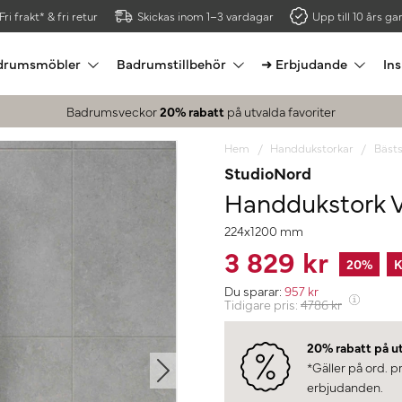
Fri frakt* & fri retur
Skickas inom 1–3 vardagar
Upp till 10 års gar
drumsmöbler
Badrumstillbehör
➜ Erbjudande
Ins
Badrumsveckor
20% rabatt
på utvalda favoriter
Hem
Handdukstorkar
Bästs
StudioNord
Handdukstork 
224x1200 mm
3 829 kr
20
%
K
Du sparar:
957
kr
Tidigare pris:
4786
kr
20% rabatt på u
*Gäller på ord. p
erbjudanden.