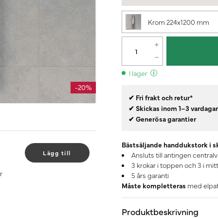
Krom 224x1200 mm
I lager
-20%
✔ Fri frakt och retur*
✔ Skickas inom 1–3 vardaga
✔ Generösa garantier
Bästsäljande handdukstork i s
Lägg till
Ansluts till antingen centralv
3 krokar i toppen och 3 i mit
r
5 års garanti
Måste kompletteras
med elpatr
Produktbeskrivning