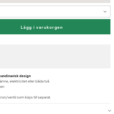
Lägg i varukorgen
r
kandinavisk design
ärme, elektricitet eller båda två
ten
on/ventil som köps till separat.