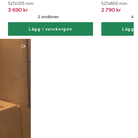
527x1215 mm
527x800 mm
3 690 kr
2 790 kr
Lägg i varukorgen
Lägg i