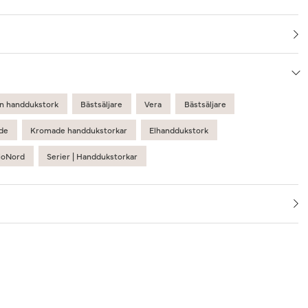
n handdukstork
Bästsäljare
Vera
Bästsäljare
de
Kromade handdukstorkar
Elhanddukstork
ioNord
Serier | Handdukstorkar