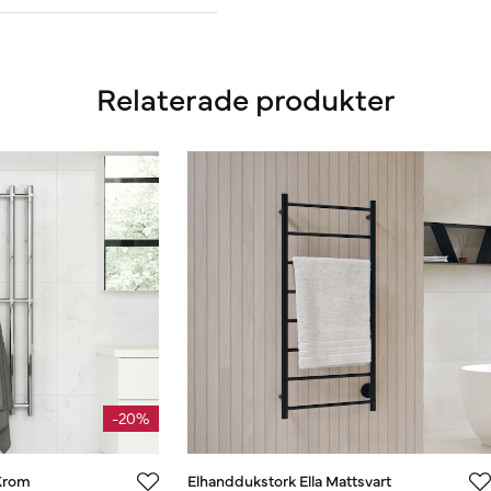
Relaterade produkter
-20%
Krom
Elhanddukstork Ella Mattsvart