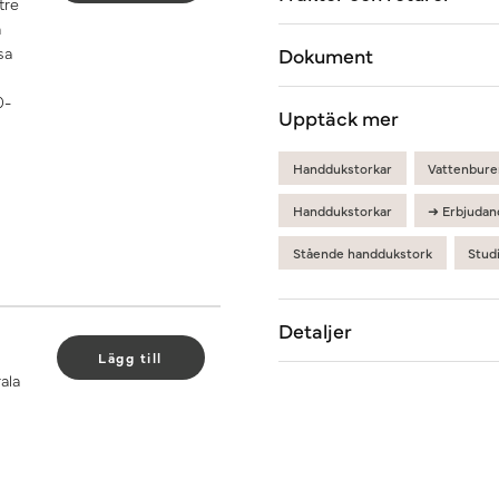
tre
å
sa
Dokument
0-
Upptäck mer
Handdukstorkar
Vattenbure
Handdukstorkar
➜ Erbjudan
Stående handdukstork
Stud
Detaljer
Lägg till
ala