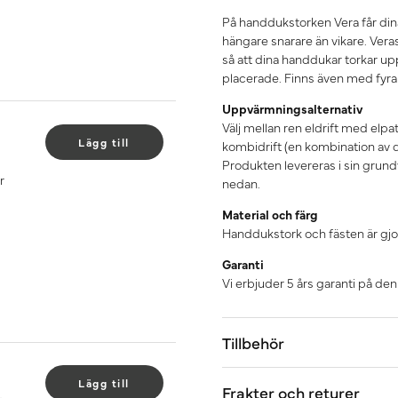
På handdukstorken Vera får dina
hängare snarare än vikare. Ver
så att dina handdukar torkar u
placerade. Finns även med fyra v
Uppvärmningsalternativ
Välj mellan ren eldrift med elpa
Lägg till
kombidrift (en kombination av d
Produkten levereras i sin grundv
r
nedan.
Material och färg
Handdukstork och fästen är gjord
Garanti
Vi erbjuder 5 års garanti på de
Tillbehör
Lägg till
Frakter och returer