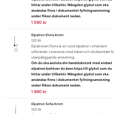
hittar under tillbehör. Mängden glykol som ska
användas finns i dokumentet fyllningsanvisning
under fliken dokument nedan.
1 590 kr
Elpatron Elvira Krom
120 W
Elpatronen Elvira är en rund elpatron i smäckert
utförande. Levereras med kabel och stickkontakt fö
utanpåliggande anslutning.
Om du ska ansluta din handdukstork med endast
elpatron behöver du även köpa till glykol som du
hittar under tillbehör. Mängden glykol som ska
användas finns i dokumentet fyllningsanvisning
under fliken dokument nedan.
1 490 kr
Elpatron Sofia Krom
150 W