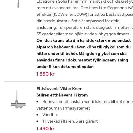
Elpatronen Sofia har en minimalistiskt och diskret yt
men ett avancerat inre. Den finns i tre färger och tv
effekter (150W eller 300W) för att på bästa sätt pas
din handdukstork. Sofia är anpassad för dold
anslutning. Temperaturen ställs steglöst in mellan 1
65 grader eller med hjälp av den inbyggda timern.
Om du ska ansluta din handdukstork med endast
elpatron behöver du även köpa till glykol som du
hittar under tillbehör. Mängden glykol som ska
användas finns i dokumentet fyllningsanvisning
under fliken dokument nedan.
1 850 kr
Etthålsventil Viktor Krom
Stilren etthålsventil i krom
Behövs för att ansluta handdukstork till det centr
vattenburna värmesystemet
Vändbar
Tillverkad i Italien, 5 års garanti
1 490 kr