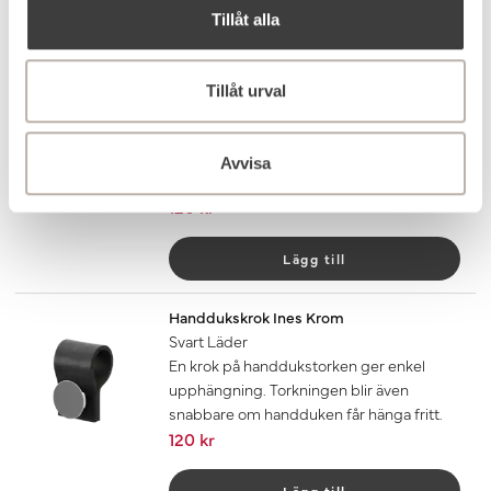
Tillåt alla
Lägg till
Handdukskrok Ines Krom
Tillåt urval
Mörkbrunt Läder
En krok på handdukstorken ger enkel
upphängning. Torkningen blir även
Avvisa
snabbare om handduken får hänga fritt.
120 kr
Lägg till
Handdukskrok Ines Krom
Svart Läder
En krok på handdukstorken ger enkel
upphängning. Torkningen blir även
snabbare om handduken får hänga fritt.
120 kr