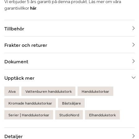
Vi erbjuder 5 års garanti på denna produkt. Läs mer om våra
garantivillkor
här
.
Tillbehör
Frakter och returer
Dokument
Upptäck mer
Alva
Vattenburen handdukstork
Handdukstorkar
Kromade handdukstorkar
Bästsäljare
Serier | Handdukstorkar
StudioNord
Elhanddukstork
Detaljer