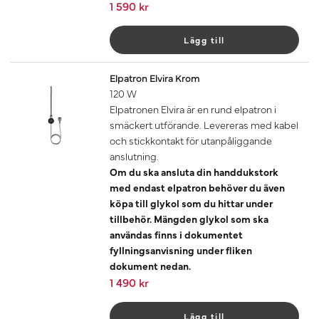
1 590 kr
Lägg till
Elpatron Elvira Krom
120 W
Elpatronen Elvira är en rund elpatron i
smäckert utförande. Levereras med kabel
och stickkontakt för utanpåliggande
anslutning.
Om du ska ansluta din handdukstork
med endast elpatron behöver du även
köpa till glykol som du hittar under
tillbehör. Mängden glykol som ska
användas finns i dokumentet
fyllningsanvisning under fliken
dokument nedan.
1 490 kr
Lägg till