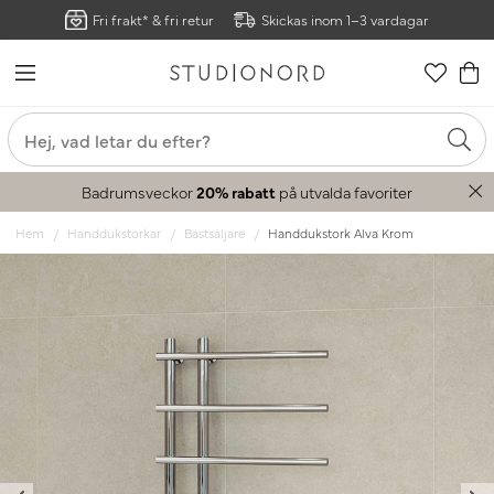
Fri frakt* & fri retur
Skickas inom 1–3 vardagar
Badrumsveckor
20% rabatt
på utvalda favoriter
Hem
Handdukstorkar
Bästsäljare
Handdukstork Alva Krom