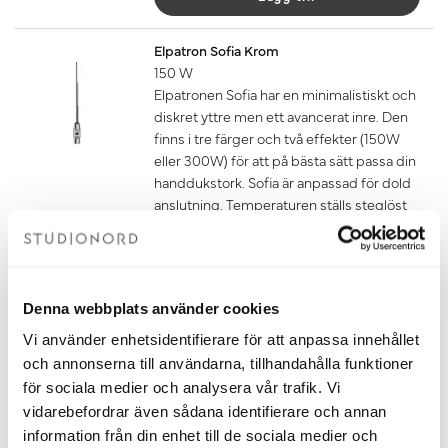
Elpatron Sofia Krom
150 W
Elpatronen Sofia har en minimalistiskt och
diskret yttre men ett avancerat inre. Den
finns i tre färger och två effekter (150W
eller 300W) för att på bästa sätt passa din
handdukstork. Sofia är anpassad för dold
anslutning. Temperaturen ställs steglöst
in mellan 10-65 grader eller med hjälp av
den inbyggda timern.
Om du ska ansluta din handdukstork
med endast elpatron behöver du även
Denna webbplats använder cookies
köpa till glykol som du hittar under
tillbehör. Mängden glykol som ska
Vi använder enhetsidentifierare för att anpassa innehållet
användas finns i dokumentet
och annonserna till användarna, tillhandahålla funktioner
fyllningsanvisning under fliken
för sociala medier och analysera vår trafik. Vi
dokument nedan.
vidarebefordrar även sådana identifierare och annan
1 850 kr
information från din enhet till de sociala medier och