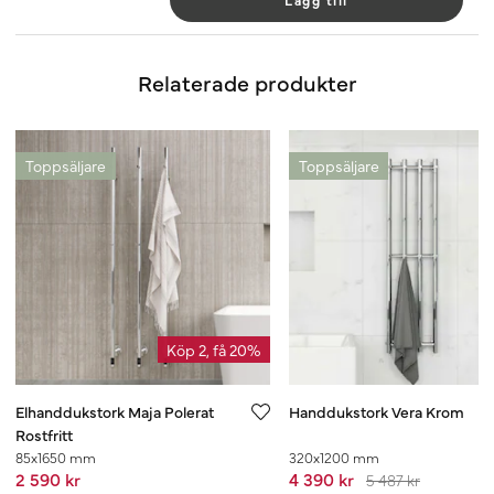
Lägg till
Relaterade produkter
Toppsäljare
Toppsäljare
Köp 2, få 20%
Elhanddukstork Maja Polerat
Handdukstork Vera Krom
Rostfritt
85x1650 mm
320x1200 mm
2 590 kr
4 390 kr
5 487 kr