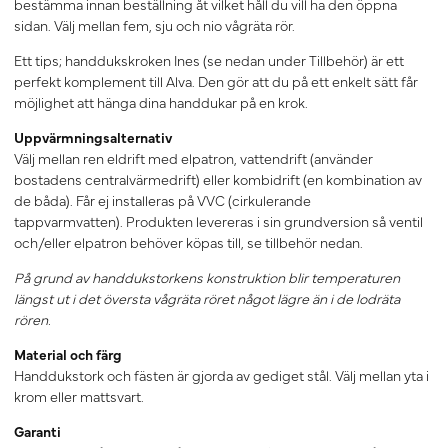
bestämma innan beställning åt vilket håll du vill ha den öppna
sidan. Välj mellan fem, sju och nio vågräta rör.
Ett tips; handdukskroken Ines (se nedan under Tillbehör) är ett
perfekt komplement till Alva. Den gör att du på ett enkelt sätt får
möjlighet att hänga dina handdukar på en krok.
Uppvärmningsalternativ
Välj mellan ren eldrift med elpatron, vattendrift (använder
bostadens centralvärmedrift) eller kombidrift (en kombination av
de båda). Får ej installeras på VVC (cirkulerande
tappvarmvatten). Produkten levereras i sin grundversion så ventil
och/eller elpatron behöver köpas till, se tillbehör nedan.
På grund av handdukstorkens konstruktion blir temperaturen
längst ut i det översta vågräta röret något lägre än i de lodräta
rören.
Material och färg
Handdukstork och fästen är gjorda av gediget stål. Välj mellan yta i
krom eller mattsvart.
Garanti