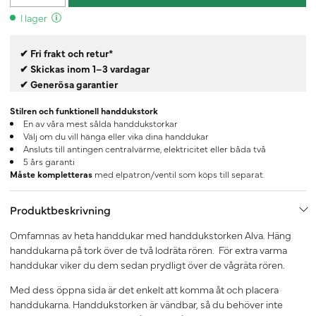
I lager
✔ Fri frakt och retur*
✔ Skickas inom 1–3 vardagar
✔ Generösa garantier
Stilren och funktionell handdukstork
En av våra mest sålda handdukstorkar
Välj om du vill hänga eller vika dina handdukar
Ansluts till antingen centralvärme, elektricitet eller båda två
5 års garanti
Måste kompletteras
med elpatron/ventil som köps till separat.
Produktbeskrivning
Omfamnas av heta handdukar med handdukstorken Alva. Häng
handdukarna på tork över de två lodräta rören. För extra varma
handdukar viker du dem sedan prydligt över de vågräta rören.
Med dess öppna sida är det enkelt att komma åt och placera
handdukarna. Handdukstorken är vändbar, så du behöver inte