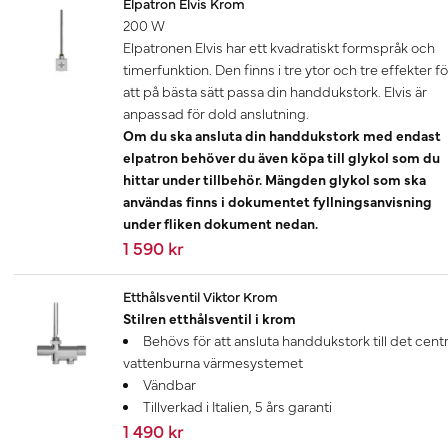
Elpatron Elvis Krom
200 W
Elpatronen Elvis har ett kvadratiskt formspråk och
timerfunktion. Den finns i tre ytor och tre effekter fö
att på bästa sätt passa din handdukstork. Elvis är
anpassad för dold anslutning.
Om du ska ansluta din handdukstork med endast
elpatron behöver du även köpa till glykol som du
hittar under tillbehör. Mängden glykol som ska
användas finns i dokumentet fyllningsanvisning
under fliken dokument nedan.
1 590 kr
Etthålsventil Viktor Krom
Stilren etthålsventil i krom
Behövs för att ansluta handdukstork till det centr
vattenburna värmesystemet
Vändbar
Tillverkad i Italien, 5 års garanti
1 490 kr