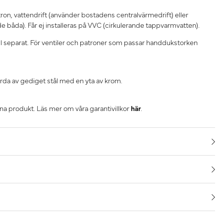
tron, vattendrift (använder bostadens centralvärmedrift) eller
e båda). Får ej installeras på VVC (cirkulerande tappvarmvatten).
till separat. För ventiler och patroner som passar handdukstorken
rda av gediget stål med en yta av krom.
nna produkt. Läs mer om våra garantivillkor
här
.