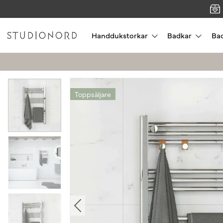
Handdukstorkar
Badkar
Ba
Toppsäljare