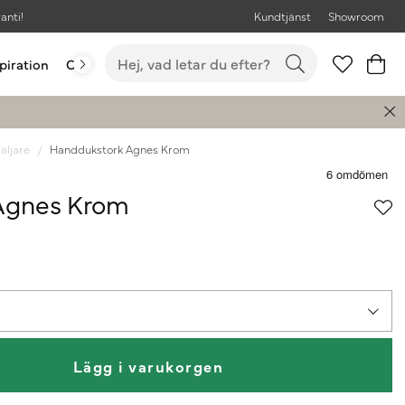
anti!
Kundtjänst
Showroom
piration
Outlet
Bästsäljare
äljare
Handdukstork Agnes Krom
Agnes Krom
Lägg i varukorgen