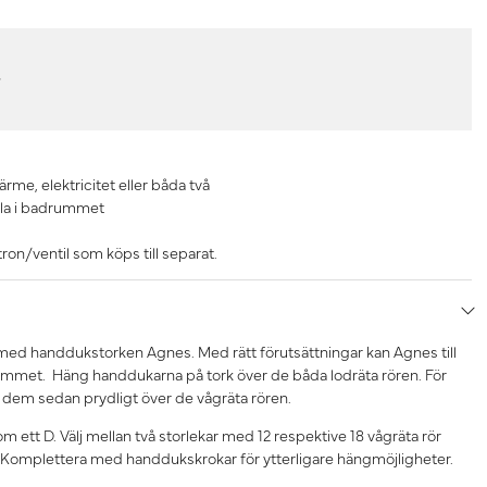
r
ärme, elektricitet eller båda två
la i badrummet
on/ventil som köps till separat.
d handdukstorken Agnes. Med rätt förutsättningar kan Agnes till
met. Häng handdukarna på tork över de båda lodräta rören. För
 dem sedan prydligt över de vågräta rören.
m ett D. Välj mellan två storlekar med 12 respektive 18 vågräta rör
 Komplettera med handdukskrokar för ytterligare hängmöjligheter.