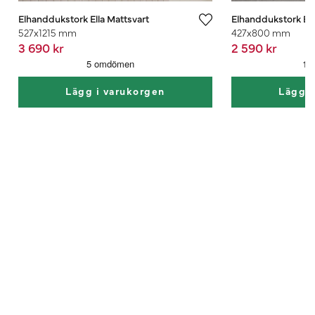
Elhanddukstork Ella Mattsvart
Elhanddukstork Ella
527x1215 mm
427x800 mm
3 690 kr
2 590 kr
Lägg i varukorgen
Lägg i