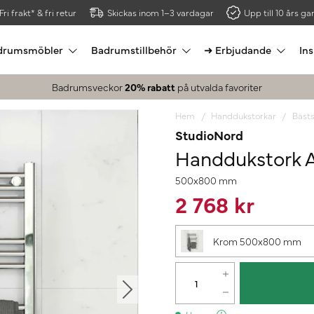
Fri frakt* & fri retur
Skickas inom 1–3 vardagar
Upp till 10 års gar
drumsmöbler
Badrumstillbehör
➜ Erbjudande
Ins
Badrumsveckor
20% rabatt
på utvalda favoriter
Hem
Handdukstorkar
Bästs
StudioNord
Handdukstork 
500x800 mm
2 768 kr
Krom 500x800 mm