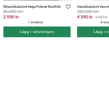
Elhanddukstork Maja Polerat Rostfritt
Handdukstork Vera 
85x1650 mm
320x1200 mm
2 590 kr
4 390 kr
5 487 kr
Lägg i varukorgen
Lägg i 