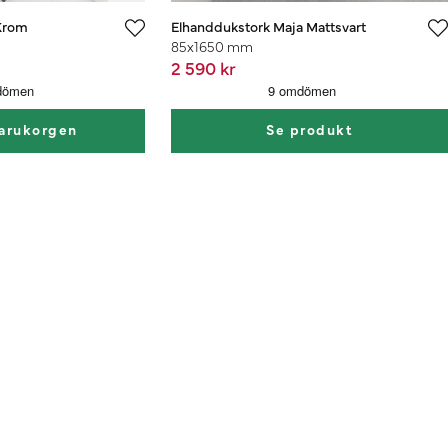
Krom
Elhanddukstork Maja Mattsvart
85x1650 mm
2 590 kr
varukorgen
Se produkt