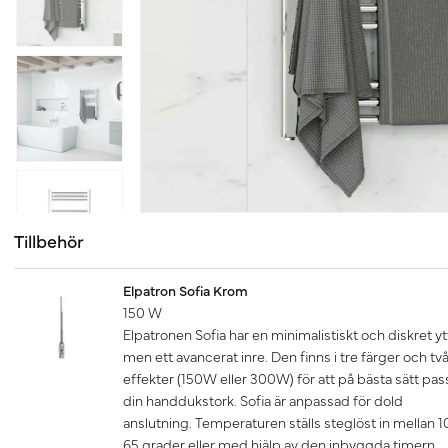
Tillbehör
Elpatron Sofia Krom
150 W
Elpatronen Sofia har en minimalistiskt och diskret yt
men ett avancerat inre. Den finns i tre färger och tv
effekter (150W eller 300W) för att på bästa sätt pas
din handdukstork. Sofia är anpassad för dold
anslutning. Temperaturen ställs steglöst in mellan 1
65 grader eller med hjälp av den inbyggda timern.