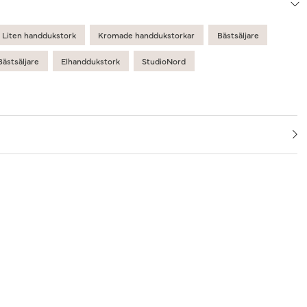
Liten handdukstork
Kromade handdukstorkar
Bästsäljare
Bästsäljare
Elhanddukstork
StudioNord