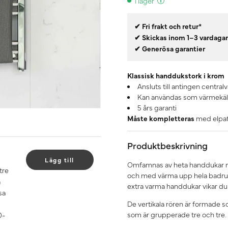
I lager
✔ Fri frakt och retur*
✔ Skickas inom 1–3 vardaga
✔ Generösa garantier
Klassisk handdukstork i krom
Ansluts till antingen centralv
Kan användas som värmekäl
5 års garanti
Måste kompletteras
med elpatr
Produktbeskrivning
Lägg till
Omfamnas av heta handdukar me
tre
och med värma upp hela badrum
å
extra varma handdukar vikar du
sa
De vertikala rören är formade so
som är grupperade tre och tre.
0-