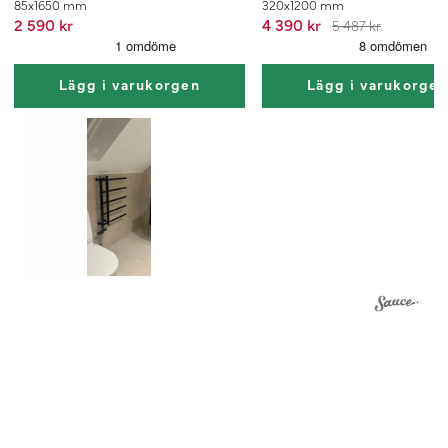
85x1650 mm
320x1200 mm
2 590 kr
4 390 kr
5 487 kr
Lägg i varukorgen
Lägg i varukorge
1