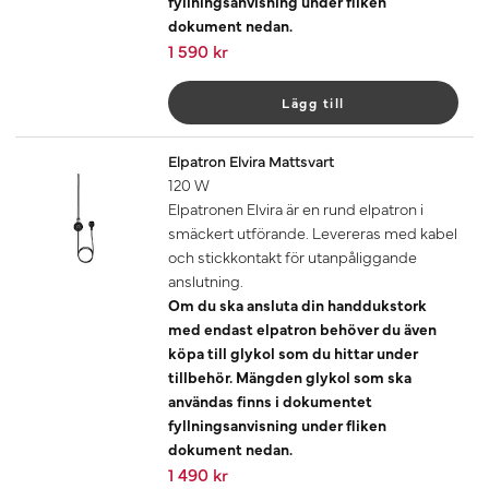
fyllningsanvisning under fliken
dokument nedan.
1 590 kr
Lägg till
Elpatron Elvira Mattsvart
120 W
Elpatronen Elvira är en rund elpatron i
smäckert utförande. Levereras med kabel
och stickkontakt för utanpåliggande
anslutning.
Om du ska ansluta din handdukstork
med endast elpatron behöver du även
köpa till glykol som du hittar under
tillbehör. Mängden glykol som ska
användas finns i dokumentet
fyllningsanvisning under fliken
dokument nedan.
1 490 kr