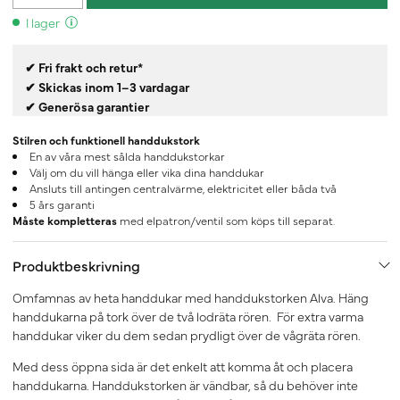
I lager
✔ Fri frakt och retur*
✔ Skickas inom 1–3 vardagar
✔ Generösa garantier
Stilren och funktionell handdukstork
En av våra mest sålda handdukstorkar
Välj om du vill hänga eller vika dina handdukar
Ansluts till antingen centralvärme, elektricitet eller båda två
5 års garanti
Måste kompletteras
med elpatron/ventil som köps till separat.
Produktbeskrivning
Omfamnas av heta handdukar med handdukstorken Alva. Häng
handdukarna på tork över de två lodräta rören. För extra varma
handdukar viker du dem sedan prydligt över de vågräta rören.
Med dess öppna sida är det enkelt att komma åt och placera
handdukarna. Handdukstorken är vändbar, så du behöver inte