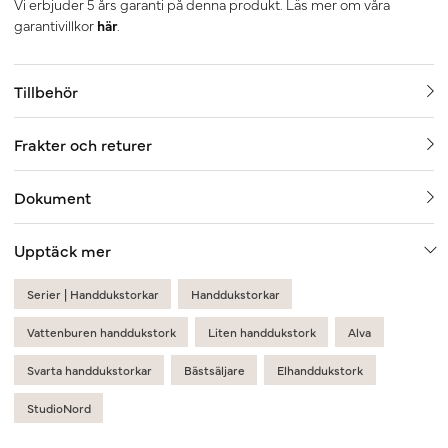
Vi erbjuder 5 års garanti på denna produkt. Läs mer om våra
garantivillkor
här
.
Tillbehör
Frakter och returer
Dokument
Upptäck mer
Serier | Handdukstorkar
Handdukstorkar
Vattenburen handdukstork
Liten handdukstork
Alva
Svarta handdukstorkar
Bästsäljare
Elhanddukstork
StudioNord