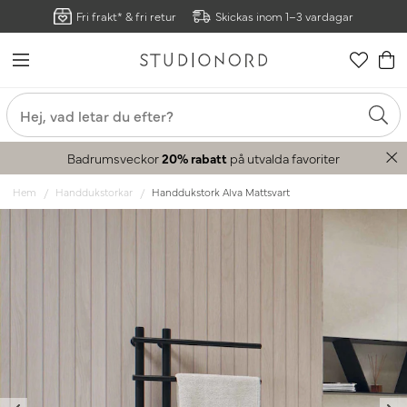
Fri frakt* & fri retur
Skickas inom 1–3 vardagar
Badrumsveckor
20% rabatt
på utvalda favoriter
Hem
Handdukstorkar
Handdukstork Alva Mattsvart