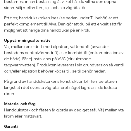
bestämma innan beställning åt vilket håll du vill ha den öppna
sidan. Välj mellan fem, sju och nio vågräta rör.
Ett tips; handdukskroken Ines (se nedan under Tillbehör) är ett
perfekt komplement till Alva. Den gör att du på ett enkelt sätt får
möjlighet att hänga dina handdukar på en krok.
Uppvärmningsalternativ
Välj mellan ren eldrift med elpatron, vattendrift (använder
bostadens centralvärmedrift) eller kombidrift (en kombination av
de båda). Får ej installeras på VVC (cirkulerande
tappvarmvatten). Produkten levereras i sin grundversion så ventil
och/eller elpatron behöver köpas till, se tillbehör nedan.
På grund av handdukstorkens konstruktion blir temperaturen
längst ut i det översta vågräta röret något lägre än i de lodräta
rören.
Material och färg
Handdukstork och fästen är gjorda av gediget stål. Välj mellan yta i
krom eller mattsvart.
Garanti