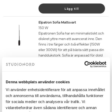
Lägg till
Elpatron Sofia Mattsvart
150 W
Elpatronen Sofia har en minimalistiskt och
diskret yttre men ett avancerat inre. Den
finns i tre färger och två effekter (150W
eller 300W) för att på bästa sätt passa din
handdukstork. Sofia är anpassad för dold
anslutning. Temperaturen ställs steglöst
in mellan 10-65 grader eller med hjälp av
den inbyggda timern.
Om du ska ansluta din handdukstork
Denna webbplats använder cookies
med endast elpatron behöver du även
köpa till glykol som du hittar under
Vi använder enhetsidentifierare för att anpassa innehållet
tillbehör. Mängden glykol som ska
och annonserna till användarna, tillhandahålla funktioner
användas finns i dokumentet
för sociala medier och analysera vår trafik. Vi
fyllningsanvisning under fliken
vidarebefordrar även sådana identifierare och annan
dokument nedan.