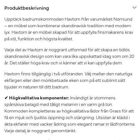
Produktbeskrivning
Upptäck badrumskommoden Havtorn från varumärket Norrsund
– en möbel som kombinerar skandinavisk tradition med modern
lyx. Havtorn är en möbel skapad för att uppfylla finsmakarens krav
på stil, funktion och högsta kvalitet.
Varje del av Havtorn är noggrant utformad för att skapa en tidlös
skandinavisk design som kan vara lika uppskattad idag som om 20
år. Det ställer höga krav och vi känner att vi kan uppfylla dem.
Havtorn finns tillgänglig i två utföranden. Välj mellan den naturliga
ekfärgen eller den mörkbetsade eken som på ett sublimt sätt
bjuder in naturen till ditt badrum.
✔ Högkvalitativa komponenter:
Invändigt är stommens
spånskiva belagd med tåligt melamin i en varm grå ton.
Kommoden kompletteras av högkvalitativa lådor från Grass för att
få en mjuk och ljudlös öppning och stängning. Utsidan är klädd i
äkta ekfanér med vacker ådring som elegant ramar in lådfronterna.
Varje detalj är noggrant genomtänkt.