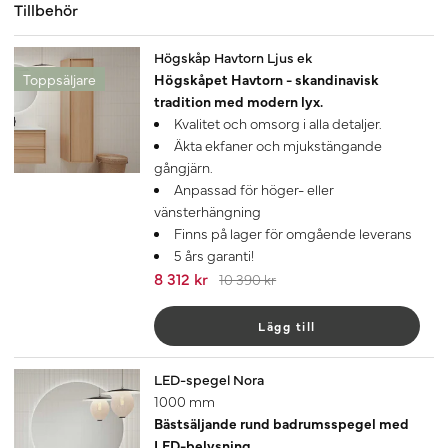
Tillbehör
-20%
Högskåp Havtorn Ljus ek
Toppsäljare
Högskåpet Havtorn - skandinavisk
tradition med modern lyx.
Kvalitet och omsorg i alla detaljer.
Äkta ekfaner och mjukstängande
gångjärn.
Anpassad för höger- eller
vänsterhängning
Finns på lager för omgående leverans
5 års garanti!
8 312 kr
10 390 kr
Lägg till
LED-spegel Nora
1000 mm
Bästsäljande rund badrumsspegel med
LED-belysning