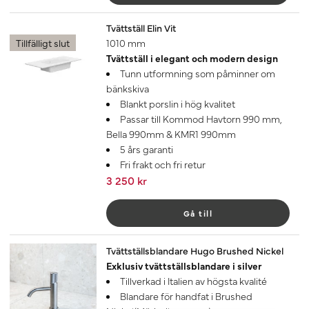
Tvättställ Elin Vit
Tillfälligt slut
1010 mm
Tvättställ i elegant och modern design
Tunn utformning som påminner om
bänkskiva
Blankt porslin i hög kvalitet
Passar till Kommod Havtorn 990 mm,
Bella 990mm & KMR1 990mm
5 års garanti
Fri frakt och fri retur
3 250 kr
Gå till
Tvättställsblandare Hugo Brushed Nickel
Exklusiv tvättställsblandare i silver
Tillverkad i Italien av högsta kvalité
Blandare för handfat i Brushed