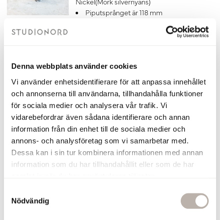
Nickel(Mörk silvernyans)
Piputsprånget är 118 mm
7 års garanti
Matcha blandaren med
denna
bottenventil
till tvättställ i brushed nickel.
6 630 kr
Denna webbplats använder cookies
Lägg till
Vi använder enhetsidentifierare för att anpassa innehållet
och annonserna till användarna, tillhandahålla funktioner
Bottenventil Otto Brushed Nickel
för sociala medier och analysera vår trafik. Vi
Bottenventil i Brushed Nickel
vidarebefordrar även sådana identifierare och annan
Universiell bottenventil med pop-up
information från din enhet till de sociala medier och
funktion för tvättställ
annons- och analysföretag som vi samarbetar med.
Tillverkad i Italien av hög kvalité
Dessa kan i sin tur kombinera informationen med annan
Till bottenventil Otto passar detta
information som du har tillhandahållit eller som de har
Vattenlås:
Köp här >>
samlat in när du har använt deras tjänster.
7 års garanti
S
460 kr
Nödvändig
a
m
Lägg till