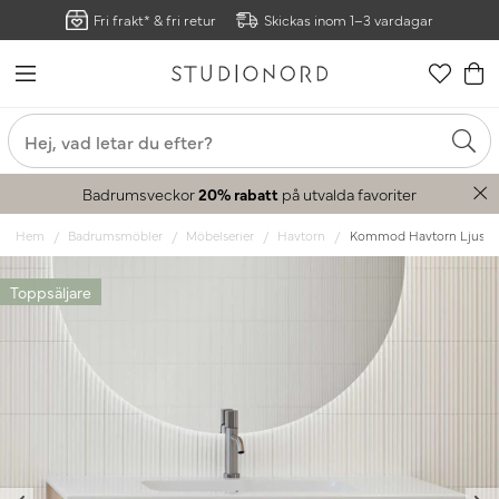
Fri frakt* & fri retur
Skickas inom 1–3 vardagar
Badrumsveckor
20% rabatt
på utvalda favoriter
Hem
Badrumsmöbler
Möbelserier
Havtorn
Kommod Havtorn Ljus e
Toppsäljare