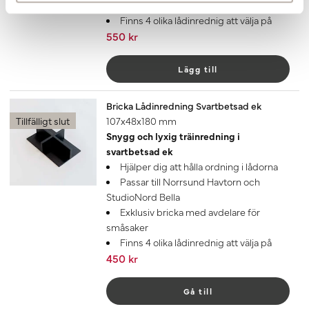
Exklusiv låda med lock
Finns 4 olika lådinrednig att välja på
550 kr
Lägg till
Bricka Lådinredning Svartbetsad ek
Tillfälligt slut
107x48x180 mm
Snygg och lyxig träinredning i
svartbetsad ek
Hjälper dig att hålla ordning i lådorna
Passar till Norrsund Havtorn och
StudioNord Bella
Exklusiv bricka med avdelare för
småsaker
Finns 4 olika lådinrednig att välja på
450 kr
Gå till