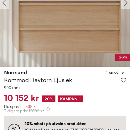
-20%
Norrsund
Kommod Havtorn Ljus ek
990 mm
10 152 kr
20
%
KAMPANJ!
Du sparar:
2538
kr
Tidigare pris:
12690
kr
20% rabatt på utvalda produkter.
*Gäller på ord. pris t.o.m. 27/8-2026 kl 23:59, kan inte