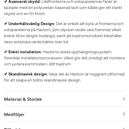
✔ Avancerat skydd:
Lådfronterna och sidopanelernas fanér är
lackade med en polyuretan-baserad lack som både ger ett starkt
skydd och en fin finish.
✔ Underhållsvänlig Design:
Det är enkelt att byta ut fronterna och
sidopanelerna på Havtorn, (om olyckan skulle vara framme) vilket
bidrar till en längre livslängd, samt att badrumsmöbeln bibehåller
dess estetiska värde bättre över tid.
✔ Enkel installation:
Havtorns dolda upphängningssystem
förenklar installationsprocessen, vilket gör det smidigt att montera
och justera kommoden i ditt badrum.
✔ Skandinavisk design:
Varje del av Havtorn är noggrant utformad
för att skapa en tidlös skandinavisk design.
Material & Storlek
Medföljer