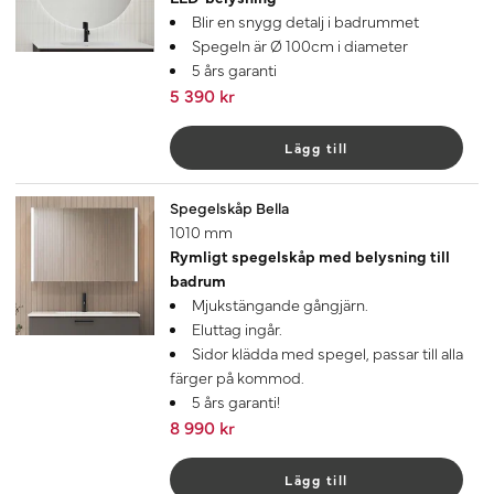
Blir en snygg detalj i badrummet
Spegeln är Ø 100cm i diameter
5 års garanti
5 390 kr
Lägg till
Spegelskåp Bella
1010 mm
Rymligt spegelskåp med belysning till
badrum
Mjukstängande gångjärn.
Eluttag ingår.
Sidor klädda med spegel, passar till alla
färger på kommod.
5 års garanti!
8 990 kr
Lägg till