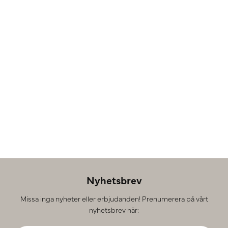
Nyhetsbrev
Missa inga nyheter eller erbjudanden! Prenumerera på vårt
nyhetsbrev här: