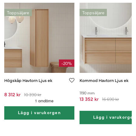
Toppsäljare
Toppsäljare
-20%
Högskåp Havtorn Ljus ek
Kommod Havtorn Ljus ek
1190 mm
8 312 kr
10 390 kr
13 352 kr
16 690 kr
Lägg i varukorgen
Lägg i varukorge