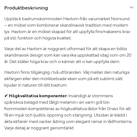
Produktbeskrivning
Upptäck badrumskommoden Havtorn från varumärket Norrsund
– en möbel som kombinerar skandinavisk tradition med modern
lyx. Havtorn är en möbel skapad för att uppfylla finsmakarens krav
på stil, funktion och högsta kvalitet.
Varje del av Havtorn är noggrant utformad för att skapa en tidlös
skandinavisk design som kan vara lika uppskattad idag som om 20
år. Det ställer höga krav och vi känner att vi kan uppfylla dem.
Havtorn finns tillgänglig i två utföranden. Välj mellan den naturliga
ekfärgen eller den mörkbetsade eken som på ett sublimt sätt
bjuder in naturen till ditt badrum.
✔ Högkvalitativa komponenter:
Invändigt är stommens
spånskiva belagd med tåligt melamin i en varm grå ton.
Kommoden kompletteras av högkvalitativa lådor från Grass för att
få en mjuk och ljudlös öppning och stängning. Utsidan är klädd i
äkta ekfanér med vacker ådring som elegant ramar in lådfronterna.
Varje detalj är noggrant genomtänkt.