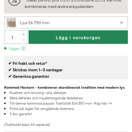
kombineras med andra erbjudanden.
Ljus Ek 790 mm
Lägg i varukorgen
I lager
✔ Fri frakt och retur*
✔ Skickas inom 1–3 vardagar
✔ Generösa garantier
Kommod Havtorn - kombinerar skandinavisk tradition med modern lyx.
Kvalitet och omsorg i alla detaljer.
Äkta ekfaner och mjukstängande lådskenor.
Till denna kommod passar Tvättställ Elin 810 mm:
Köp här >>
Finns på lager för omgående leverans
5 års garanti!
(Tvättställ köps till separat)