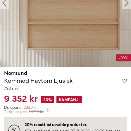
-20%
Norrsund
Kommod Havtorn Ljus ek
790 mm
9 352 kr
20
%
KAMPANJ!
Du sparar:
2338
kr
Tidigare pris:
11690
kr
20% rabatt på utvalda produkter.
*Gäller på ord. pris t.o.m. 27/8-2026 kl 23:59, kan inte