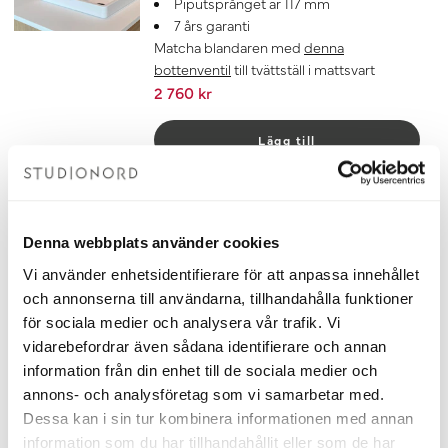
Piputsprånget är 117 mm
7 års garanti
Matcha blandaren med
denna
bottenventil
till tvättställ i mattsvart
2 760 kr
Lägg till
Bottenventil Otto Mattsvart
Bottenventil i Mattsvart
Universiell bottenventil med pop-up
Denna webbplats använder cookies
funktion för tvättställ
Vi använder enhetsidentifierare för att anpassa innehållet
Tillverkad i Italien av hög kvalité
och annonserna till användarna, tillhandahålla funktioner
Till bottenventil Otto passar detta
för sociala medier och analysera vår trafik. Vi
Vattenlås:
Köp här >>
7 års garanti
vidarebefordrar även sådana identifierare och annan
460 kr
information från din enhet till de sociala medier och
annons- och analysföretag som vi samarbetar med.
Dessa kan i sin tur kombinera informationen med annan
Lägg till
information som du har tillhandahållit eller som de har