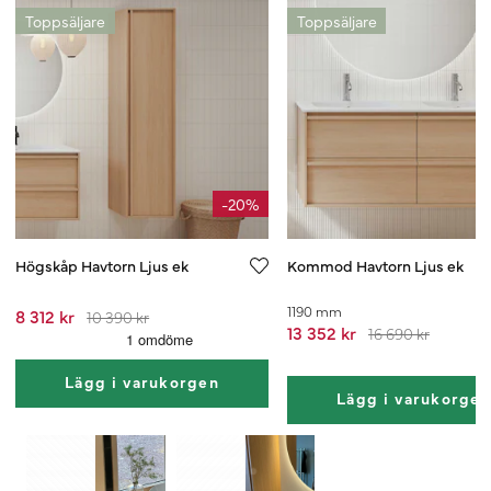
Toppsäljare
Toppsäljare
-20%
Högskåp Havtorn Ljus ek
Kommod Havtorn Ljus ek
1190 mm
8 312 kr
10 390 kr
13 352 kr
16 690 kr
Lägg i varukorgen
Lägg i varukorge
1