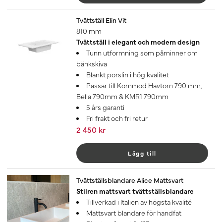
Tvättställ Elin Vit
810 mm
Tvättställ i elegant och modern design
Tunn utformning som påminner om
bänkskiva
Blankt porslin i hög kvalitet
Passar till Kommod Havtorn 790 mm,
Bella 790mm & KMR1 790mm
5 års garanti
Fri frakt och fri retur
2 450 kr
Lägg till
Tvättställsblandare Alice Mattsvart
Stilren mattsvart tvättställsblandare
Tillverkad i Italien av högsta kvalité
Mattsvart blandare för handfat