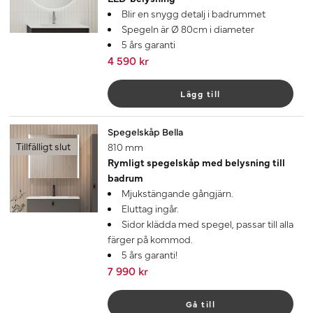
Blir en snygg detalj i badrummet
Spegeln är Ø 80cm i diameter
5 års garanti
4 590 kr
Lägg till
Spegelskåp Bella
Tillfälligt slut
810 mm
Rymligt spegelskåp med belysning till
badrum
Mjukstängande gångjärn.
Eluttag ingår.
Sidor klädda med spegel, passar till alla
färger på kommod.
5 års garanti!
7 990 kr
Gå till