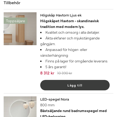
Tillbehör
-20%
Högskåp Havtorn Ljus ek
Toppsäljare
Högskåpet Havtorn - skandinavisk
tradition med modern lyx.
Kvalitet och omsorg i alla detaljer.
Äkta ekfaner och mjukstängande
gångjärn.
Anpassad för höger- eller
vänsterhängning
Finns på lager för omgående leverans
5 års garanti!
8 312 kr
10 390 kr
Lägg till
LED-spegel Nora
800 mm
Bästsäljande rund badrumsspegel med
LED-belysning