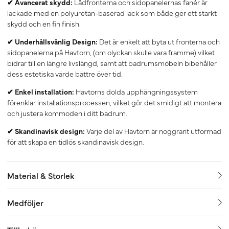
✔ Avancerat skydd:
Lådfronterna och sidopanelernas fanér är
lackade med en polyuretan-baserad lack som både ger ett starkt
skydd och en fin finish.
✔ Underhållsvänlig Design:
Det är enkelt att byta ut fronterna och
sidopanelerna på Havtorn, (om olyckan skulle vara framme) vilket
bidrar till en längre livslängd, samt att badrumsmöbeln bibehåller
dess estetiska värde bättre över tid.
✔ Enkel installation:
Havtorns dolda upphängningssystem
förenklar installationsprocessen, vilket gör det smidigt att montera
och justera kommoden i ditt badrum.
✔ Skandinavisk design:
Varje del av Havtorn är noggrant utformad
för att skapa en tidlös skandinavisk design.
Material & Storlek
Medföljer