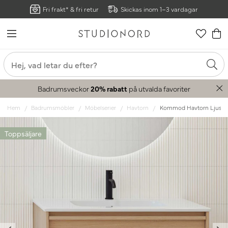
Fri frakt* & fri retur
Skickas inom 1–3 vardagar
Badrumsveckor
20% rabatt
på utvalda favoriter
Hem
Badrumsmöbler
Möbelserier
Havtorn
Kommod Havtorn Ljus e
Toppsäljare