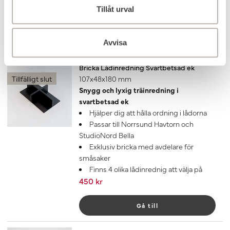
Finns 4 olika lådinrednig att välja på
Tillåt urval
550 kr
Lägg till
Avvisa
Bricka Lådinredning Svartbetsad ek
Tillfälligt slut
107x48x180 mm
Snygg och lyxig träinredning i
svartbetsad ek
Hjälper dig att hålla ordning i lådorna
Passar till Norrsund Havtorn och
StudioNord Bella
Exklusiv bricka med avdelare för
småsaker
Finns 4 olika lådinrednig att välja på
450 kr
Gå till