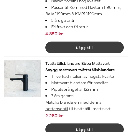
Blankt porslin i hög kvalitet
Passar till Kommod Havtorn 1190 mm,
Bella 1190mm & KMR1 1190mm
5 års garanti
Fri frakt och fri retur
4 850 kr
Lägg till
Tvättställsblandare Ebba Mattsvart
Snygg mattsvart tvättställsblandare
Tillverkad i Italien av högsta kvalité
Mattsvart blandare för handfat
Piputsprånget är 122 mm
7 års garanti
Matcha blandaren med
denna
bottenventil
till tvättställ i mattsvart
2 280 kr
Lägg till