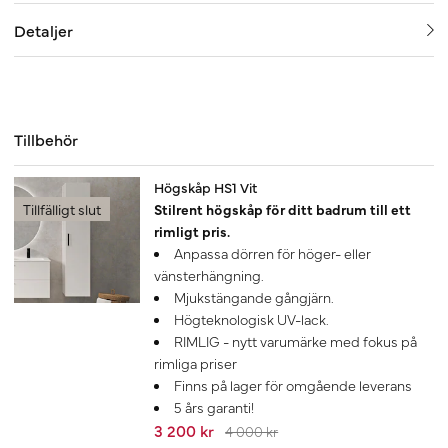
Detaljer
Tillbehör
-20%
Högskåp HS1 Vit
Tillfälligt slut
Stilrent högskåp för ditt badrum till ett
rimligt pris.
Anpassa dörren för höger- eller
vänsterhängning.
Mjukstängande gångjärn.
Högteknologisk UV-lack.
RIMLIG - nytt varumärke med fokus på
rimliga priser
Finns på lager för omgående leverans
5 års garanti!
3 200 kr
4 000 kr