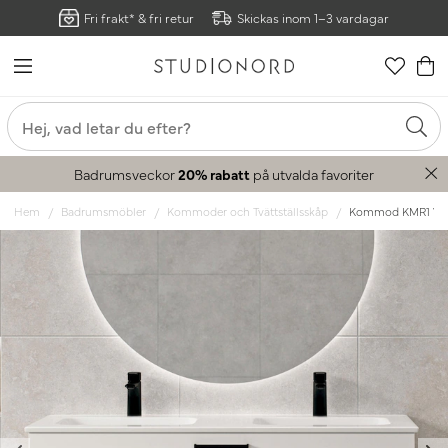
Fri frakt* & fri retur
Skickas inom 1–3 vardagar
Badrumsveckor
20% rabatt
på utvalda favoriter
Hem
Badrumsmöbler
Kommoder och Tvättställsskåp
Kommod KMR1 Vit