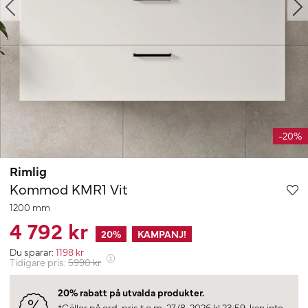
-20%
Rimlig
Kommod KMR1 Vit
1200 mm
4 792 kr
20
%
KAMPANJ!
Du sparar:
1198
kr
Tidigare pris:
5990
kr
20% rabatt på utvalda produkter.
*Gäller på ord. pris t.o.m. 27/8-2026 kl 23:59, kan inte