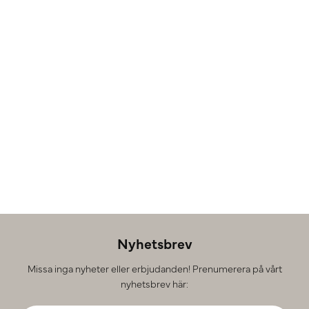
Nyhetsbrev
Missa inga nyheter eller erbjudanden! Prenumerera på vårt
nyhetsbrev här: