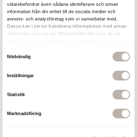
69 kr
vidarebefordrar även sådana identifierare och annan
information från din enhet till de sociala medier och
Lägg till
annons- och analysföretag som vi samarbetar med.
Dessa kan i sin tur kombinera informationen med annan
Bottenventil EasyClean Krom
information som du har tillhandahållit eller som de har
Komplettera ditt kommodpaket med
samlat in när du har använt deras tjänster.
bottenventil EasyClean. Det är en
S
kombinerad popup-ventil i kromad
Nödvändig
a
mässing med flexibelt utloppsrör och
m
adapter.
t
399 kr
Inställningar
y
c
Lägg till
k
Statistik
e
Lådinredning Iris Transparent
s
143 mm, 1 fack
Marknadsföring
v
Praktisk och smidig lådinredning i
a
plexiglas
l
Hjälper dig att hålla ordning i lådorna