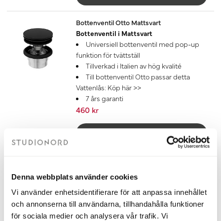
Bottenventil Otto Mattsvart
Bottenventil i Mattsvart
Universiell bottenventil med pop-up
funktion för tvättställ
Tillverkad i Italien av hög kvalité
Till bottenventil Otto passar detta
Vattenlås:
Köp här >>
7 års garanti
460 kr
Lägg till
Handtag Nova Svart
168 mm
Denna webbplats använder cookies
Handtaget Nova erbjuder karaktär,
komfort och funktion. Välj på 136 mm eller
Vi använder enhetsidentifierare för att anpassa innehållet
168 mm bredd och ytorna mattsvart och
och annonserna till användarna, tillhandahålla funktioner
krom.
för sociala medier och analysera vår trafik. Vi