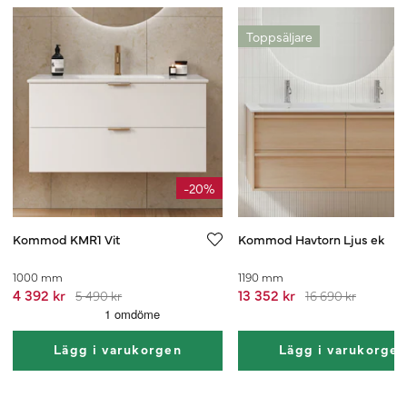
Toppsäljare
-20%
Kommod KMR1 Vit
Kommod Havtorn Ljus ek
1000 mm
1190 mm
4 392 kr
13 352 kr
5 490 kr
16 690 kr
Lägg i varukorgen
Lägg i varukorge