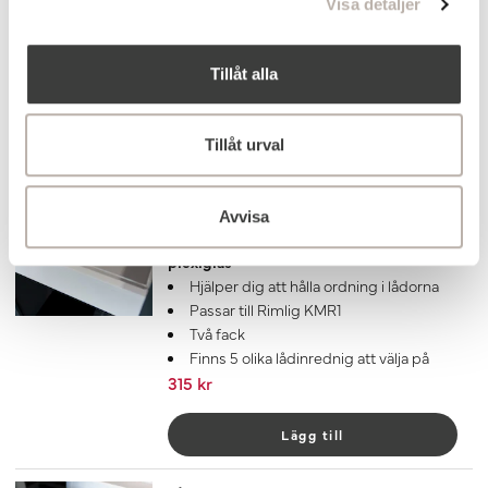
Visa detaljer
Passar till Rimlig KMR1
Ett fack
Finns 5 olika lådinrednig att välja på
Tillåt alla
270 kr
Lägg till
Tillåt urval
Lådinredning Iris Transparent
143 mm, 2 fack
Avvisa
Praktisk och smidig lådinredning i
plexiglas
Hjälper dig att hålla ordning i lådorna
Passar till Rimlig KMR1
Två fack
Finns 5 olika lådinrednig att välja på
315 kr
Lägg till