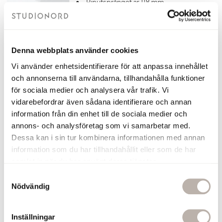
Piputsprånget är 118 mm
7 års garanti
Matcha blandaren med
denna
bottenventil
till tvättställ i mattsvart
5 540 kr
Denna webbplats använder cookies
Vi använder enhetsidentifierare för att anpassa innehållet
Lägg till
och annonserna till användarna, tillhandahålla funktioner
för sociala medier och analysera vår trafik. Vi
Bottenventil Otto Mattsvart
vidarebefordrar även sådana identifierare och annan
Bottenventil i Mattsvart
information från din enhet till de sociala medier och
Universiell bottenventil med pop-up
annons- och analysföretag som vi samarbetar med.
funktion för tvättställ
Dessa kan i sin tur kombinera informationen med annan
Tillverkad i Italien av hög kvalité
information som du har tillhandahållit eller som de har
Till bottenventil Otto passar detta
Vattenlås:
Köp här >>
samlat in när du har använt deras tjänster.
7 års garanti
S
460 kr
Nödvändig
a
m
Lägg till
t
Inställningar