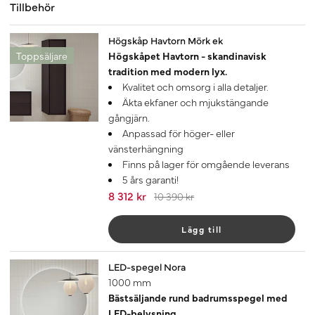
Tillbehör
-20%
Högskåp Havtorn Mörk ek
Toppsäljare
Högskåpet Havtorn - skandinavisk
tradition med modern lyx.
Kvalitet och omsorg i alla detaljer.
Äkta ekfaner och mjukstängande
gångjärn.
Anpassad för höger- eller
vänsterhängning
Finns på lager för omgående leverans
5 års garanti!
8 312 kr
10 390 kr
Lägg till
LED-spegel Nora
1000 mm
Bästsäljande rund badrumsspegel med
LED-belysning