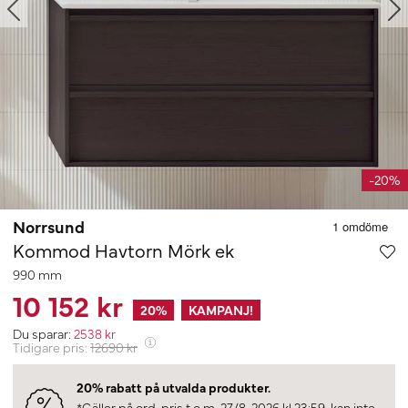
-20%
Norrsund
Kommod Havtorn Mörk ek
990 mm
10 152 kr
20
%
KAMPANJ!
Du sparar:
2538
kr
Tidigare pris:
12690
kr
20% rabatt på utvalda produkter.
*Gäller på ord. pris t.o.m. 27/8-2026 kl 23:59, kan inte