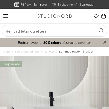
Fri frakt* & fri retur
Skickas inom 1–3 vardagar
Badrumsveckor
20% rabatt
på utvalda favoriter
Hem
Badrumsinredning
Nyheter
Kommod Havtorn Mörk ek
Toppsäljare