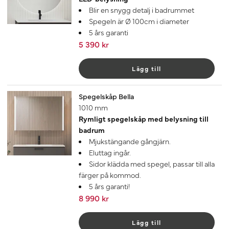
Blir en snygg detalj i badrummet
Spegeln är Ø 100cm i diameter
5 års garanti
5 390 kr
Lägg till
Spegelskåp Bella
1010 mm
Rymligt spegelskåp med belysning till
badrum
Mjukstängande gångjärn.
Eluttag ingår.
Sidor klädda med spegel, passar till alla
färger på kommod.
5 års garanti!
8 990 kr
Lägg till