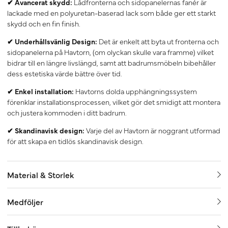
✔ Avancerat skydd:
Lådfronterna och sidopanelernas fanér är
lackade med en polyuretan-baserad lack som både ger ett starkt
skydd och en fin finish.
✔ Underhållsvänlig Design:
Det är enkelt att byta ut fronterna och
sidopanelerna på Havtorn, (om olyckan skulle vara framme) vilket
bidrar till en längre livslängd, samt att badrumsmöbeln bibehåller
dess estetiska värde bättre över tid.
✔ Enkel installation:
Havtorns dolda upphängningssystem
förenklar installationsprocessen, vilket gör det smidigt att montera
och justera kommoden i ditt badrum.
✔ Skandinavisk design:
Varje del av Havtorn är noggrant utformad
för att skapa en tidlös skandinavisk design.
Material & Storlek
Medföljer