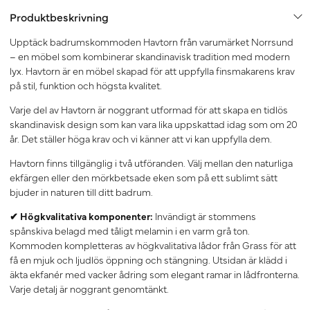
Produktbeskrivning
Upptäck badrumskommoden Havtorn från varumärket Norrsund
– en möbel som kombinerar skandinavisk tradition med modern
lyx. Havtorn är en möbel skapad för att uppfylla finsmakarens krav
på stil, funktion och högsta kvalitet.
Varje del av Havtorn är noggrant utformad för att skapa en tidlös
skandinavisk design som kan vara lika uppskattad idag som om 20
år. Det ställer höga krav och vi känner att vi kan uppfylla dem.
Havtorn finns tillgänglig i två utföranden. Välj mellan den naturliga
ekfärgen eller den mörkbetsade eken som på ett sublimt sätt
bjuder in naturen till ditt badrum.
✔ Högkvalitativa komponenter:
Invändigt är stommens
spånskiva belagd med tåligt melamin i en varm grå ton.
Kommoden kompletteras av högkvalitativa lådor från Grass för att
få en mjuk och ljudlös öppning och stängning. Utsidan är klädd i
äkta ekfanér med vacker ådring som elegant ramar in lådfronterna.
Varje detalj är noggrant genomtänkt.