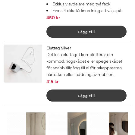
Exklusiv avdelare med två fack
Finns 4 olika lådinredning att välja på
450 kr
Lägg till
Eluttag Silver
Det lösa eluttaget kompletterar din
kommod, högskåpet eller spegelskåpet
för snabb tillgång till el för rakapparaten,
hårtorken eller laddning av mobilen.
415 kr
Lägg till
3
2
1
1