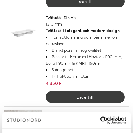
Gå till
Tvättställ Elin Vit
1210 mm
Tvättställ i elegant och modern design
Tunn utformning som påminner om
bänkskiva
Blankt porslin i hög kvalitet
Passar till Kommod Havtorn 1190 mm,
Bella 1190mm & KMR1 1190mm
5 års garanti
Fri frakt och fri retur
4 850 kr
Lägg till
Tvättställsblandare Alice Krom
Snygg och stilren tvättställsblandare i
Krom
Tillverkad i Italien av högsta kvalité