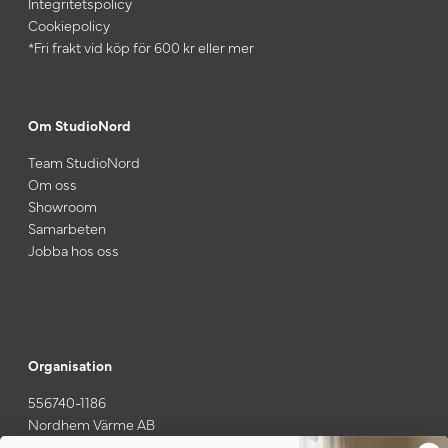
Integritetspolicy
Cookiepolicy
*Fri frakt vid köp för 600 kr eller mer
Om StudioNord
Team StudioNord
Om oss
Showroom
Samarbeten
Jobba hos oss
Organisation
556740-1186
Nordhem Värme AB
Gamla Särövägen 37