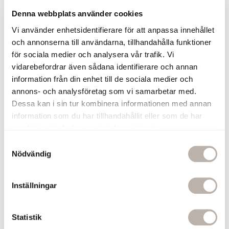
Blandare för handfat i krom
Denna webbplats använder cookies
Piputsprånget är 117 mm
Vi använder enhetsidentifierare för att anpassa innehållet
7 års garanti
och annonserna till användarna, tillhandahålla funktioner
Matcha blandaren med
denna
för sociala medier och analysera vår trafik. Vi
bottenventil
till tvättställ i krom.
2 280 kr
vidarebefordrar även sådana identifierare och annan
information från din enhet till de sociala medier och
annons- och analysföretag som vi samarbetar med.
Lägg till
Dessa kan i sin tur kombinera informationen med annan
information som du har tillhandahållit eller som de har
Bottenventil Otto Krom
samlat in när du har använt deras tjänster.
Bottenventil i Krom
Universiell bottenventil med pop-up
S
funktion för tvättställ
Nödvändig
a
Tillverkad i Italien av hög kvalité
m
Till bottenventil Otto passar detta
t
Inställningar
Vattenlås:
Köp här >>
y
7 års garanti
c
370 kr
k
Statistik