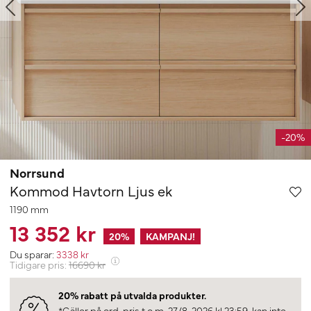
-20%
Norrsund
Kommod Havtorn Ljus ek
1190 mm
13 352 kr
20
%
KAMPANJ!
Du sparar:
3338
kr
Tidigare pris:
16690
kr
20% rabatt på utvalda produkter.
*Gäller på ord. pris t.o.m. 27/8-2026 kl 23:59, kan inte