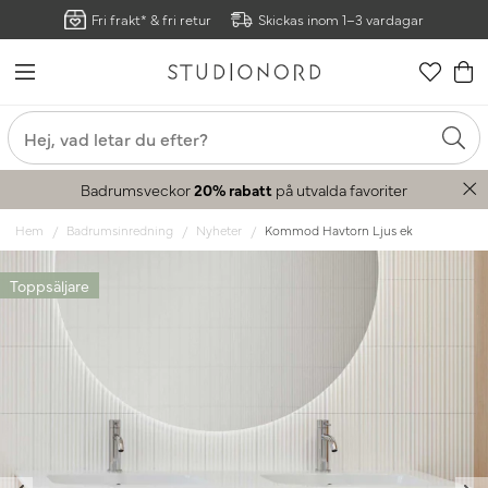
Fri frakt* & fri retur
Skickas inom 1–3 vardagar
Badrumsveckor
20% rabatt
på utvalda favoriter
Hem
Badrumsinredning
Nyheter
Kommod Havtorn Ljus ek
Toppsäljare