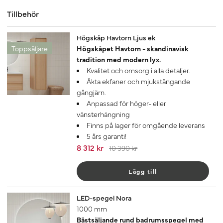
Tillbehör
-20%
Högskåp Havtorn Ljus ek
Toppsäljare
Högskåpet Havtorn - skandinavisk
tradition med modern lyx.
Kvalitet och omsorg i alla detaljer.
Äkta ekfaner och mjukstängande
gångjärn.
Anpassad för höger- eller
vänsterhängning
Finns på lager för omgående leverans
5 års garanti!
8 312 kr
10 390 kr
Lägg till
LED-spegel Nora
1000 mm
Bästsäljande rund badrumsspegel med