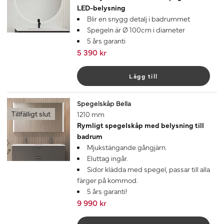
LED-belysning
Blir en snygg detalj i badrummet
Spegeln är Ø 100cm i diameter
5 års garanti
5 390 kr
Lägg till
Spegelskåp Bella
Tillfälligt slut
1210 mm
Rymligt spegelskåp med belysning till
badrum
Mjukstängande gångjärn.
Eluttag ingår.
Sidor klädda med spegel, passar till alla
färger på kommod.
5 års garanti!
9 990 kr