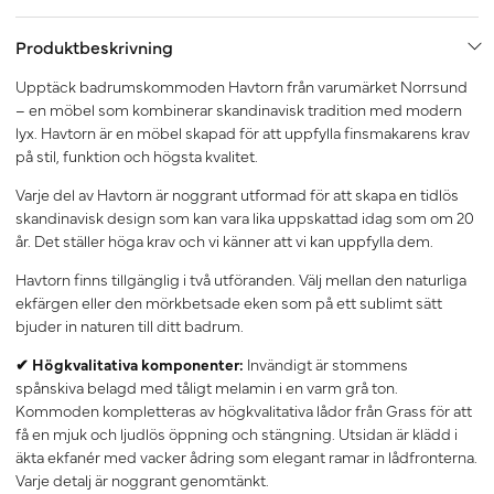
Produktbeskrivning
Upptäck badrumskommoden Havtorn från varumärket Norrsund
– en möbel som kombinerar skandinavisk tradition med modern
lyx. Havtorn är en möbel skapad för att uppfylla finsmakarens krav
på stil, funktion och högsta kvalitet.
Varje del av Havtorn är noggrant utformad för att skapa en tidlös
skandinavisk design som kan vara lika uppskattad idag som om 20
år. Det ställer höga krav och vi känner att vi kan uppfylla dem.
Havtorn finns tillgänglig i två utföranden. Välj mellan den naturliga
ekfärgen eller den mörkbetsade eken som på ett sublimt sätt
bjuder in naturen till ditt badrum.
✔ Högkvalitativa komponenter:
Invändigt är stommens
spånskiva belagd med tåligt melamin i en varm grå ton.
Kommoden kompletteras av högkvalitativa lådor från Grass för att
få en mjuk och ljudlös öppning och stängning. Utsidan är klädd i
äkta ekfanér med vacker ådring som elegant ramar in lådfronterna.
Varje detalj är noggrant genomtänkt.