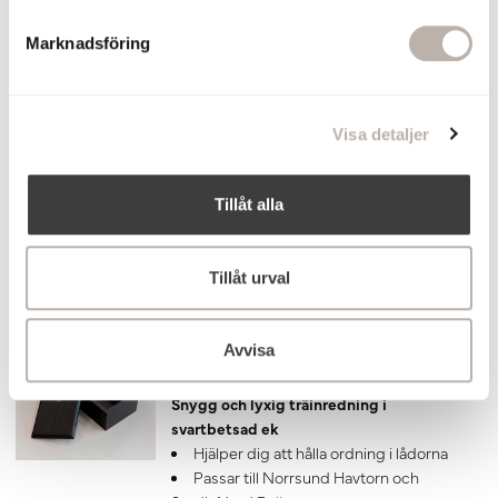
e
Lägg till
s
Marknadsföring
v
Bottenventil EasyClean Krom
a
Komplettera ditt kommodpaket med
l
bottenventil EasyClean. Det är en
Visa detaljer
kombinerad popup-ventil i kromad
mässing med flexibelt utloppsrör och
adapter.
Tillåt alla
399 kr
Lägg till
Tillåt urval
Låda med lock Lådinredning Svartbetsad
Avvisa
ek
90x60x177 mm
Snygg och lyxig träinredning i
svartbetsad ek
Hjälper dig att hålla ordning i lådorna
Passar till Norrsund Havtorn och