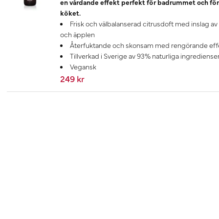
en vårdande effekt perfekt för badrummet och för
köket.
Frisk och välbalanserad citrusdoft med inslag av
och äpplen
Återfuktande och skonsam med rengörande eff
Tillverkad i Sverige av 93% naturliga ingrediense
Vegansk
249 kr