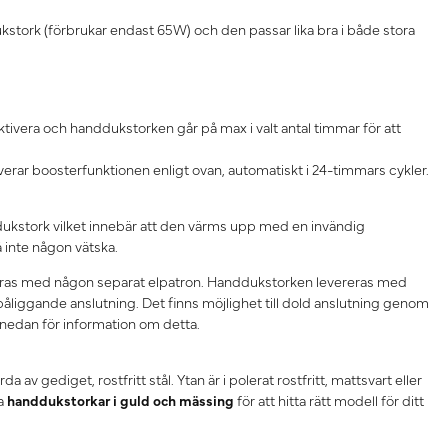
kstork (förbrukar endast 65W) och den passar lika bra i både stora
ktivera och handdukstorken går på max i valt antal timmar för att
iverar boosterfunktionen enligt ovan, automatiskt i 24-timmars cykler.
dukstork vilket innebär att den värms upp med en invändig
å inte någon vätska.
ras med någon separat elpatron. Handdukstorken levereras med
påliggande anslutning. Det finns möjlighet till dold anslutning genom
 nedan för information om detta.
 av gediget, rostfritt stål. Ytan är i polerat rostfritt, mattsvart eller
ra
handdukstorkar i guld och mässing
för att hitta rätt modell för ditt