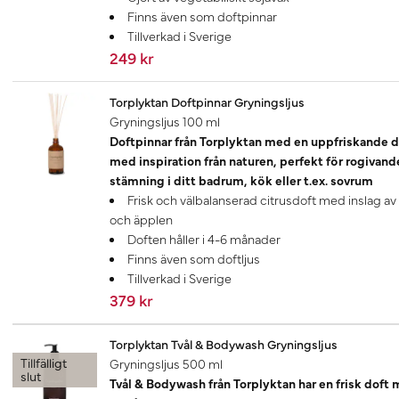
Finns även som doftpinnar
Tillverkad i Sverige
249 kr
Torplyktan Doftpinnar Gryningsljus
Gryningsljus 100 ml
Doftpinnar från Torplyktan med en uppfriskande d
med inspiration från naturen, perfekt för rogivand
stämning i ditt badrum, kök eller t.ex. sovrum
Frisk och välbalanserad citrusdoft med inslag av
och äpplen
Doften håller i 4-6 månader
Finns även som doftljus
Tillverkad i Sverige
379 kr
Torplyktan Tvål & Bodywash Gryningsljus
Tillfälligt
Gryningsljus 500 ml
slut
Tvål & Bodywash från Torplyktan har en frisk doft