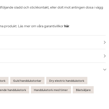
öljande sladd och stickkontakt, eller dolt mot antingen dosa i vägg
nna produkt. Läs mer om våra garantivillkor
här
.
tork
Guld handdukstorkar
Dry electric handdukstork
ående handdukstork
Handdukstork med timer
Bästsäljare