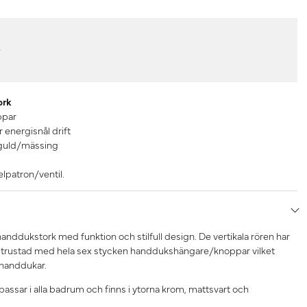
r
ork
ppar
 energisnål drift
 guld/mässing
lpatron/ventil.
anddukstork med funktion och stilfull design. De vertikala rören har
utrustad med hela sex stycken handdukshängare/knoppar vilket
 handdukar.
assar i alla badrum och finns i ytorna krom, mattsvart och