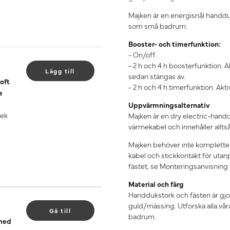
Majken är en energisnål handdu
som små badrum.
Booster- och timerfunktion:
- On/off.
- 2 h och 4 h boosterfunktion. A
Lägg till
sedan stängas av.
oft
- 2 h och 4 h timerfunktion. Akt
e
Uppvärmningsalternativ
 ek
Majken är en dry electric-hand
värmekabel och innehåller allts
Majken behöver inte komplette
kabel och stickkontakt för utan
fästet, se Monteringsanvisning
Material och färg
Handdukstork och fästen är gjorda
guld/mässing. Utforska alla vå
Gå till
badrum.
 med