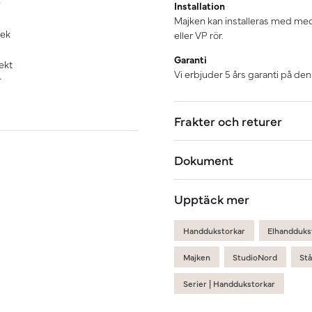
Installation
Majken kan installeras med medf
 ek
eller VP rör.
Garanti
ekt
Vi erbjuder 5 års garanti på de
r
Frakter och returer
Dokument
Upptäck mer
Handdukstorkar
Elhandduks
Majken
StudioNord
St
Serier | Handdukstorkar