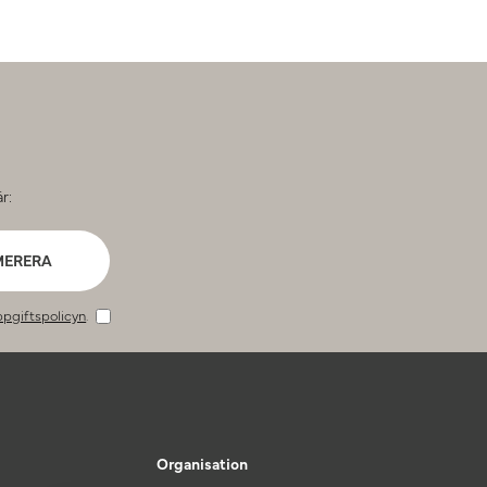
r:
MERERA
pgiftspolicyn
.
Organisation