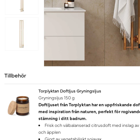
Tillbehör
Torplyktan Doftljus Gryningsljus
Gryningsljus 150 g
Doftljuset från Torplyktan har en uppfriskande dof
med inspiration från naturen, perfekt för rogivand
stämning i ditt badrum.
Frisk och välbalanserad citrusdoft med inslag av
och äpplen
Gjort av vegetabiliskt sojavax