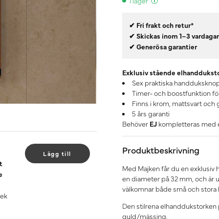
I lager
✔ Fri frakt och retur*
✔ Skickas inom 1–3 vardaga
✔ Generösa garantier
Exklusiv stående elhanddukst
Sex praktiska handdukskno
Timer- och boostfunktion för
Finns i krom, mattsvart och
5 års garanti
Behöver
EJ
kompletteras med e
Produktbeskrivning
Lägg till
t
Med Majken får du en exklusiv h
e
en diameter på 32 mm, och är 
välkomnar både små och stora
 ek
Den stilrena elhanddukstorken p
guld/mässing.