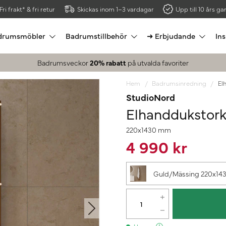
Fri frakt* & fri retur
Skickas inom 1–3 vardagar
Upp till 10 års gar
drumsmöbler
Badrumstillbehör
➜ Erbjudande
Ins
Badrumsveckor
20% rabatt
på utvalda favoriter
Hem
Badrumsinredning
El
StudioNord
Elhanddukstor
220x1430 mm
4 990 kr
Guld/Mässing 220x1