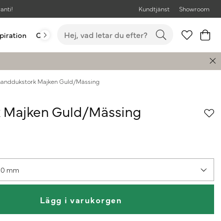
anti!
Kundtjänst
Showroom
piration
Outlet
Bästsäljare
handdukstork Majken Guld/Mässing
k Majken Guld/Mässing
430 mm
Lägg i varukorgen