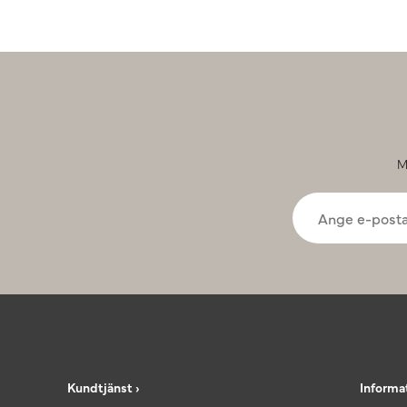
M
Kundtjänst ›
Informa