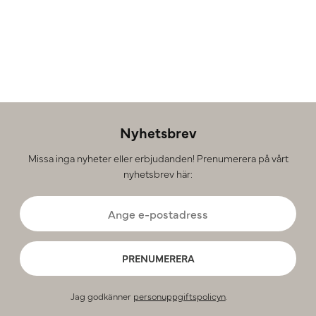
Nyhetsbrev
Missa inga nyheter eller erbjudanden! Prenumerera på vårt
nyhetsbrev här:
PRENUMERERA
Jag godkänner
personuppgiftspolicyn
.