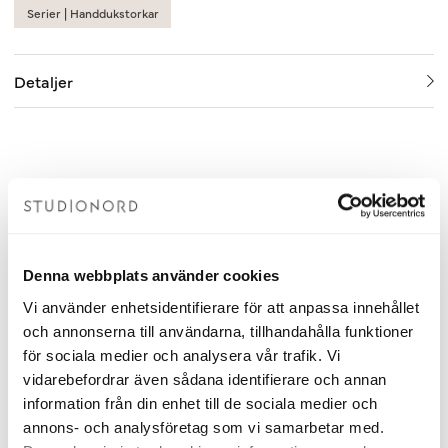
Serier | Handdukstorkar
Detaljer
Tillbehör
Torplyktan Doftljus Barrskog
Barrskog 150 g
Denna webbplats använder cookies
Doftljuset från Torplyktan har en varm,
träig doft med inspiration från naturen,
Vi använder enhetsidentifierare för att anpassa innehållet
perfekt för rogivande stämning i ditt
och annonserna till användarna, tillhandahålla funktioner
badrum.
för sociala medier och analysera vår trafik. Vi
Doft med tydliga inslag av gran och tall
vidarebefordrar även sådana identifierare och annan
som fångar träets friska och livfulla toner
information från din enhet till de sociala medier och
Gjort av vegetabiliskt sojavax
annons- och analysföretag som vi samarbetar med.
Finns även som doftpinnar