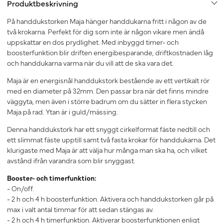
Produktbeskrivning
På handdukstorken Maja hänger handdukarna fritt i någon av de
två krokarna. Perfekt för dig som inte är någon vikare men ändå
uppskattar en dos prydlighet. Med inbyggd timer- och
boosterfunktion blir driften energibesparande, driftkostnaden låg
och handdukarna varma när du vill att de ska vara det.
Maja är en energisnål handdukstork bestående av ett vertikalt rör
med en diameter på 32mm. Den passar bra när det finns mindre
väggyta, men även i större badrum om du sätter in flera stycken
Maja på rad. Ytan är i guld/mässing.
Denna handdukstork har ett snyggt cirkelformat fäste nedtill och
ett slimmat fäste upptill samt två fasta krokar för handdukarna. Det
klurigaste med Maja är att välja hur många man ska ha, och vilket
avstånd ifrån varandra som blir snyggast.
Booster- och timerfunktion:
- On/off.
- 2 h och 4 h boosterfunktion. Aktivera och handdukstorken går på
max i valt antal timmar för att sedan stängas av.
- 2 h och 4 h timerfunktion. Aktiverar boosterfunktionen enligt