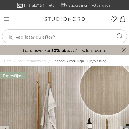
Fri frakt* & fri retur
Skickas inom 1–3 vardagar
Badrumsveckor
20% rabatt
på utvalda favoriter
Hem
Badrumsinredning
Elhanddukstork Maja Guld/Mässing
Toppsäljare