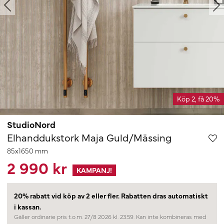
Köp 2, få 20%
StudioNord
Elhanddukstork Maja Guld/Mässing
85x1650 mm
2 990 kr
KAMPANJ!
20% rabatt vid köp av 2 eller fler.
Rabatten dras automatiskt
i kassan.
Gäller ordinarie pris t.o.m. 27/8 2026 kl. 23.59. Kan inte kombineras med