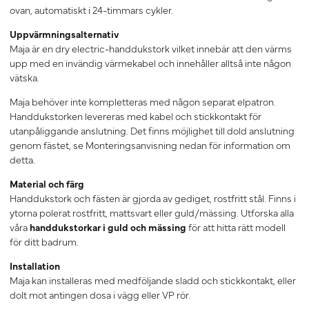
ovan, automatiskt i 24-timmars cykler.
Uppvärmningsalternativ
Maja är en dry electric-handdukstork vilket innebär att den värms
upp med en invändig värmekabel och innehåller alltså inte någon
vätska.
Maja behöver
inte
kompletteras med någon separat elpatron.
Handdukstorken levereras med kabel och stickkontakt för
utanpåliggande anslutning. Det finns möjlighet till dold anslutning
genom fästet, se Monteringsanvisning nedan för information om
detta.
Material och färg
Handdukstork och fästen är gjorda av gediget, rostfritt stål. Finns i
ytorna polerat rostfritt, mattsvart eller guld/mässing. Utforska alla
våra
handdukstorkar i guld och mässing
för att hitta rätt modell
för ditt badrum.
Installation
Maja kan installeras med medföljande sladd och stickkontakt, eller
dolt mot antingen dosa i vägg eller VP rör.