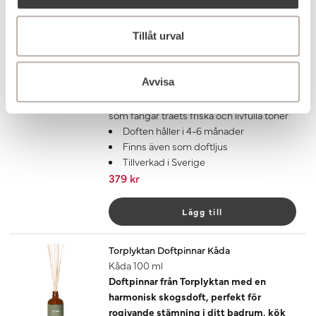
Torplyktan Doftpinnar Barrskog
Barrskog 100 ml
Tillåt urval
Doftpinnarna från Torplyktan har en
varm, träig doft med inspiration från
naturen, perfekt för rogivande stämning
Avvisa
i ditt badrum, kök eller t.ex. sovrum
Doft med tydliga inslag av gran och tall
som fångar träets friska och livfulla toner
Doften håller i 4-6 månader
Finns även som doftljus
Tillverkad i Sverige
379 kr
Lägg till
Torplyktan Doftpinnar Kåda
Kåda 100 ml
Doftpinnar från Torplyktan med en
harmonisk skogsdoft, perfekt för
rogivande stämning i ditt badrum, kök