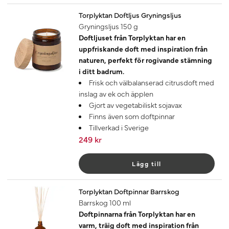
Torplyktan Doftljus Gryningsljus
Gryningsljus 150 g
Doftljuset från Torplyktan har en
uppfriskande doft med inspiration från
naturen, perfekt för rogivande stämning
i ditt badrum.
Frisk och välbalanserad citrusdoft med
inslag av ek och äpplen
Gjort av vegetabiliskt sojavax
Finns även som doftpinnar
Tillverkad i Sverige
249 kr
Lägg till
Torplyktan Doftpinnar Barrskog
Barrskog 100 ml
Doftpinnarna från Torplyktan har en
varm, träig doft med inspiration från