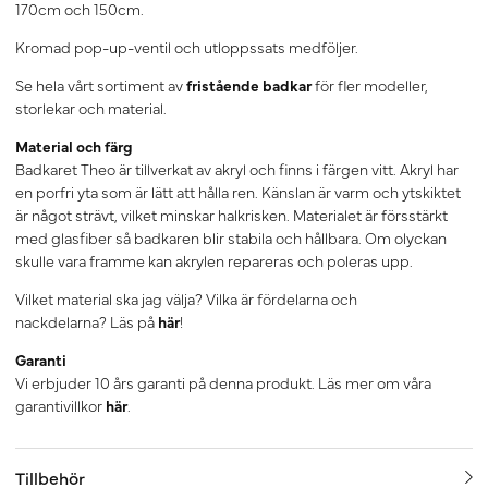
170cm och 150cm.
Kromad pop-up-ventil och utloppssats medföljer.
Se hela vårt sortiment av
fristående badkar
för fler modeller,
storlekar och material.
Material och färg
Badkaret Theo är tillverkat av akryl och finns i färgen vitt. Akryl har
en porfri yta som är lätt att hålla ren. Känslan är varm och ytskiktet
är något strävt, vilket minskar halkrisken. Materialet är försstärkt
med glasfiber så badkaren blir stabila och hållbara. Om olyckan
skulle vara framme kan akrylen repareras och poleras upp.
Vilket material ska jag välja? Vilka är fördelarna och
nackdelarna? Läs på
här
!
Garanti
Vi erbjuder 10 års garanti på denna produkt. Läs mer om våra
garantivillkor
här
.
Tillbehör