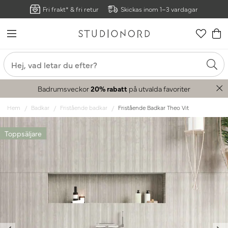
Fri frakt* & fri retur
Skickas inom 1–3 vardagar
Badrumsveckor
20% rabatt
på utvalda favoriter
Hem
Badkar
Fristående badkar
Fristående Badkar Theo Vit
Toppsäljare