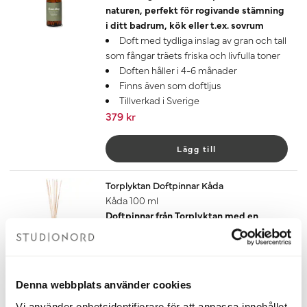
naturen, perfekt för rogivande stämning
i ditt badrum, kök eller t.ex. sovrum
Doft med tydliga inslag av gran och tall
som fångar träets friska och livfulla toner
Doften håller i 4-6 månader
Finns även som doftljus
Tillverkad i Sverige
379 kr
Lägg till
Torplyktan Doftpinnar Kåda
Kåda 100 ml
Doftpinnar från Torplyktan med en
harmonisk skogsdoft, perfekt för
rogivande stämning i ditt badrum, kök
eller t.ex. sovrum
Harmonisk och frisk doft av skog med
Denna webbplats använder cookies
citrus och träiga noter
Doften håller i 4-6 månader
Vi använder enhetsidentifierare för att anpassa innehållet