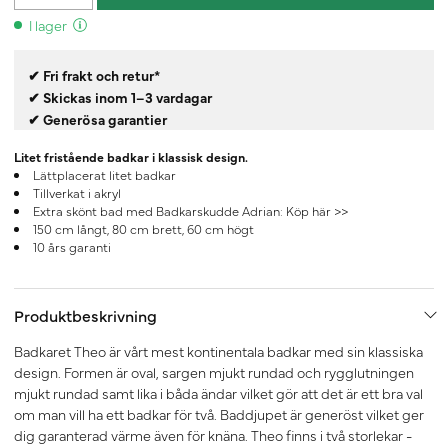
I lager
✔ Fri frakt och retur*
✔ Skickas inom 1–3 vardagar
✔ Generösa garantier
Litet fristående badkar i klassisk design.
Lättplacerat litet badkar
Tillverkat i akryl
Extra skönt bad med Badkarskudde Adrian:
Köp här >>
150 cm långt, 80 cm brett, 60 cm högt
10 års garanti
Produktbeskrivning
Badkaret Theo är vårt mest kontinentala badkar med sin klassiska
design. Formen är oval, sargen mjukt rundad och rygglutningen
mjukt rundad samt lika i båda ändar vilket gör att det är ett bra val
om man vill ha ett badkar för två. Baddjupet är generöst vilket ger
dig garanterad värme även för knäna. Theo finns i två storlekar -