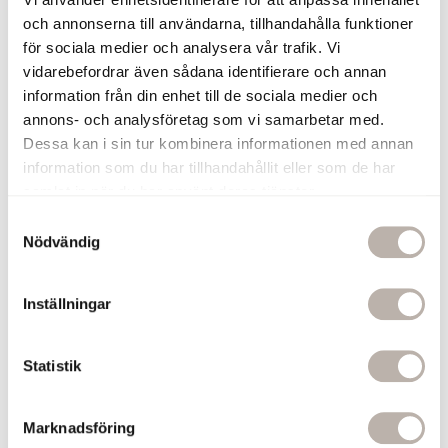
Finns även som doftljus
och annonserna till användarna, tillhandahålla funktioner
Tillverkad i Sverige
för sociala medier och analysera vår trafik. Vi
379 kr
vidarebefordrar även sådana identifierare och annan
information från din enhet till de sociala medier och
Lägg till
annons- och analysföretag som vi samarbetar med.
Dessa kan i sin tur kombinera informationen med annan
Torplyktan Doftpinnar Gryningsljus
information som du har tillhandahållit eller som de har
Gryningsljus 100 ml
samlat in när du har använt deras tjänster.
Doftpinnar från Torplyktan med en
S
uppfriskande doft med inspiration från
Nödvändig
a
naturen, perfekt för rogivande stämning
m
i ditt badrum, kök eller t.ex. sovrum
t
Frisk och välbalanserad citrusdoft med
Inställningar
y
inslag av ek och äpplen
Doften håller i 4-6 månader
c
Finns även som doftljus
k
Statistik
Tillverkad i Sverige
e
379 kr
s
Marknadsföring
v