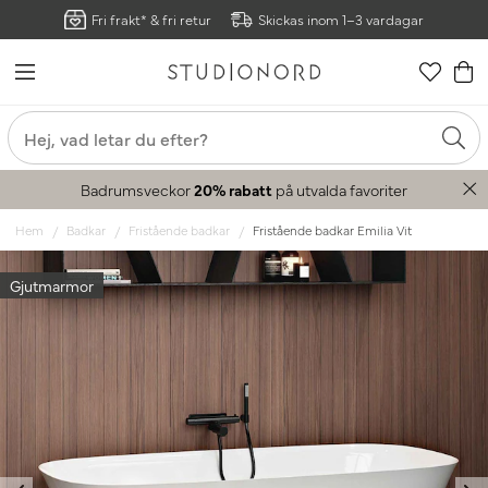
Fri frakt* & fri retur
Skickas inom 1–3 vardagar
Badrumsveckor
20% rabatt
på utvalda favoriter
Hem
Badkar
Fristående badkar
Fristående badkar Emilia Vit
Gjutmarmor