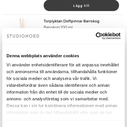
Lägg till
Torplyktan Doftpinnar Barrskog
Barrskog 100 ml
Doftpinnarna från Torplyktan har en
varm, träig doft med inspiration från
naturen, perfekt för rogivande stämning
i ditt badrum, kök eller t.ex. sovrum
Denna webbplats använder cookies
Doft med tydliga inslag av gran och tall
som fångar träets friska och livfulla toner
Vi använder enhetsidentifierare för att anpassa innehållet
Doften håller i 4-6 månader
och annonserna till användarna, tillhandahålla funktioner
Finns även som doftljus
för sociala medier och analysera vår trafik. Vi
Tillverkad i Sverige
vidarebefordrar även sådana identifierare och annan
379 kr
information från din enhet till de sociala medier och
annons- och analysföretag som vi samarbetar med.
Lägg till
Dessa kan i sin tur kombinera informationen med annan
information som du har tillhandahållit eller som de har
Torplyktan Doftpinnar Kåda
samlat in när du har använt deras tjänster.
Kåda 100 ml