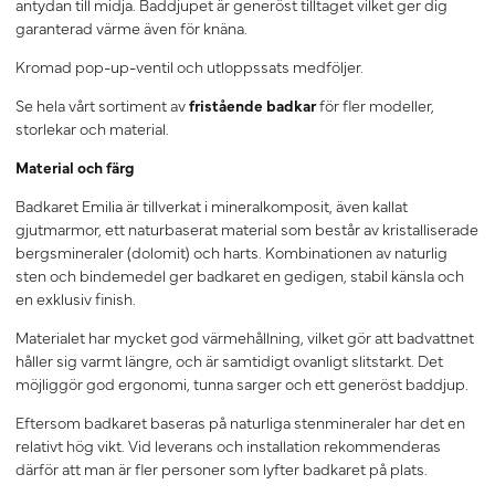
antydan till midja. Baddjupet är generöst tilltaget vilket ger dig
garanterad värme även för knäna.
Kromad pop-up-ventil och utloppssats medföljer.
Se hela vårt sortiment av
fristående badkar
för fler modeller,
storlekar och material.
Material och färg
Badkaret Emilia är tillverkat i mineralkomposit, även kallat
gjutmarmor, ett naturbaserat material som består av kristalliserade
bergsmineraler (dolomit) och harts. Kombinationen av naturlig
sten och bindemedel ger badkaret en gedigen, stabil känsla och
en exklusiv finish.
Materialet har mycket god värmehållning, vilket gör att badvattnet
håller sig varmt längre, och är samtidigt ovanligt slitstarkt. Det
möjliggör god ergonomi, tunna sarger och ett generöst baddjup.
Eftersom badkaret baseras på naturliga stenmineraler har det en
relativt hög vikt. Vid leverans och installation rekommenderas
därför att man är fler personer som lyfter badkaret på plats.