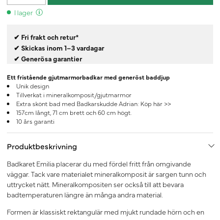
I lager
✔ Fri frakt och retur*
✔ Skickas inom 1–3 vardagar
✔ Generösa garantier
Ett fristående gjutmarmorbadkar med generöst baddjup
Unik design
Tillverkat i mineralkomposit/gjutmarmor
Extra skönt bad med Badkarskudde Adrian:
Köp här >>
157cm långt, 71 cm brett och 60 cm högt.
10 års garanti
Produktbeskrivning
Badkaret Emilia placerar du med fördel fritt från omgivande
väggar. Tack vare materialet mineralkomposit är sargen tunn och
uttrycket nätt. Mineralkompositen ser också till att bevara
badtemperaturen längre än många andra material.
Formen är klassiskt rektangulär med mjukt rundade hörn och en