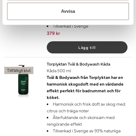
inslag av ek och äpplen
Avvisa
Doften håller i 4-6 månader
Finns även som doftljus
Tillverkad i Sverige
379 kr
Lägg till
Torplyktan Tvål & Bodywash Kåda
Tillfälligt slut
Kåda 500 ml
Tvål & Bodywash från Torplyktan har en
harmonisk skogsdoft med en vårdande
effekt perfekt för badrummet och för
köket.
Harmonisk och frisk doft av skog med
citrus och träiga noter
Återfuktande och skonsam med
rengörande effekt
Tillverkad i Sverige av 93% naturliga