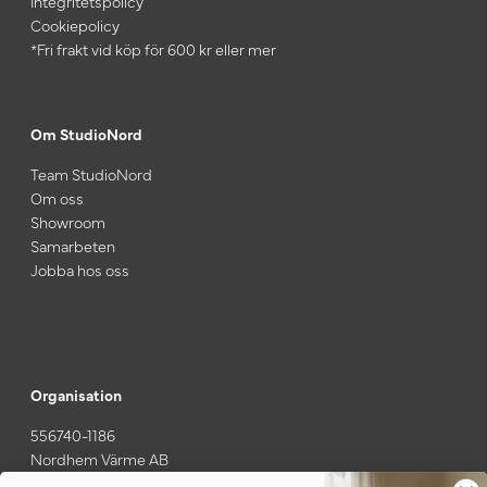
Integritetspolicy
Cookiepolicy
*Fri frakt vid köp för 600 kr eller mer
Om StudioNord
Team StudioNord
Om oss
Showroom
Samarbeten
Jobba hos oss
Organisation
556740-1186
Nordhem Värme AB
Gamla Särövägen 37