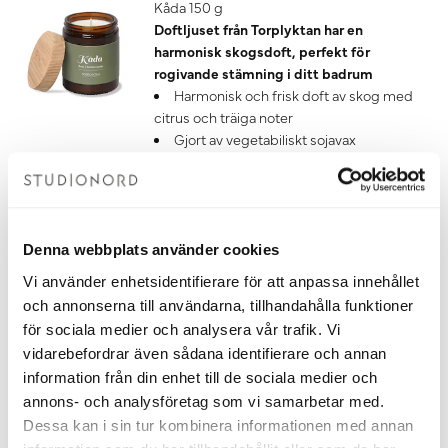
Kåda 150 g
Doftljuset från Torplyktan har en
harmonisk skogsdoft, perfekt för
rogivande stämning i ditt badrum
Harmonisk och frisk doft av skog med
citrus och träiga noter
Gjort av vegetabiliskt sojavax
Finns även som doftpinnar
Tillverkad i Sverige
249 kr
Denna webbplats använder cookies
Lägg till
Vi använder enhetsidentifierare för att anpassa innehållet
och annonserna till användarna, tillhandahålla funktioner
Torplyktan Doftljus Gryningsljus
Gryningsljus 150 g
för sociala medier och analysera vår trafik. Vi
Doftljuset från Torplyktan har en
vidarebefordrar även sådana identifierare och annan
uppfriskande doft med inspiration från
information från din enhet till de sociala medier och
naturen, perfekt för rogivande stämning
annons- och analysföretag som vi samarbetar med.
i ditt badrum.
Dessa kan i sin tur kombinera informationen med annan
Frisk och välbalanserad citrusdoft med