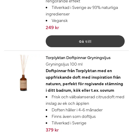
rengörande effekt
Tillverkad i Sverige av 93% naturliga
ingredienser
Vegansk
249 kr
Gå till
Torplyktan Doftpinnar Gryningsljus
Gryningsljus 100 ml
Doftpinnar från Torplyktan med en
uppfriskande doft med inspiration från
naturen, perfekt för rogivande stämning
i ditt badrum, kök eller t.ex. sovrum
Frisk och välbalanserad citrusdoft med
inslag av ek och äpplen
Doften håller i 4-6 månader
Finns även som doftljus
Tillverkad i Sverige
379 kr