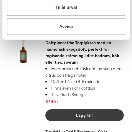
Tillåt urval
Lägg till
Avvisa
Torplyktan Doftpinnar Kåda
Kåda 100 ml
Doftpinnar från Torplyktan med en
harmonisk skogsdoft, perfekt för
rogivande stämning i ditt badrum, kök
eller t.ex. sovrum
Harmonisk och frisk doft av skog med
citrus och träiga noter
Doften håller i 4-6 månader
Finns även som doftljus
Tillverkad i Sverige
379 kr
Lägg till
Torplyktan Tvål & Bodywash Kåda