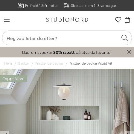
Fri frakt* & fri retur
Skickas inom 1–3 vardagar
Badrumsveckor
20% rabatt
på utvalda favoriter
Hem
Badkar
Fristående badkar
Fristående badkar Astrid Vit
Toppsäljare