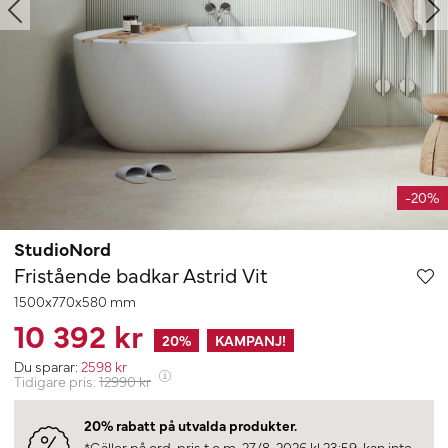
-20%
StudioNord
Fristående badkar Astrid Vit
1500x770x580 mm
10 392 kr
20
%
KAMPANJ!
Du sparar:
2598
kr
Tidigare pris:
12990
kr
20% rabatt på utvalda produkter.
*Gäller på ord. pris t.o.m. 27/8-2026 kl 23:59, kan inte