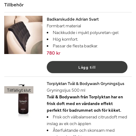
Tillbehör
Badkarskudde Adrian Svart
Formbart material
Nackkudde i mjukt polyuretan-gel.
Hög komfort.
Passar de flesta badkar.
780 kr
Lägg till
Torplyktan Tvål & Bodywash Gryningsljus
Tillfälligt slut
Gryningsljus 500 ml
Tvål & Bodywash från Torplyktan har en
frisk doft med en vårdande effekt
perfekt för badrummet och för köket.
Frisk och välbalanserad citrusdoft med
inslag av ek och äpplen
Återfuktande och skonsam med