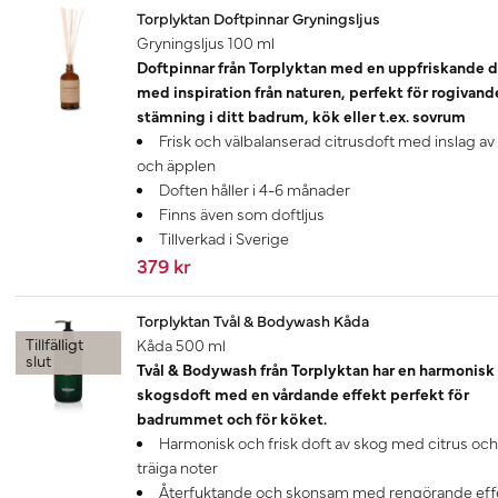
Torplyktan Doftpinnar Gryningsljus
Gryningsljus 100 ml
Doftpinnar från Torplyktan med en uppfriskande d
med inspiration från naturen, perfekt för rogivand
stämning i ditt badrum, kök eller t.ex. sovrum
Frisk och välbalanserad citrusdoft med inslag av
och äpplen
Doften håller i 4-6 månader
Finns även som doftljus
Tillverkad i Sverige
379 kr
Torplyktan Tvål & Bodywash Kåda
Tillfälligt
Kåda 500 ml
slut
Tvål & Bodywash från Torplyktan har en harmonisk
skogsdoft med en vårdande effekt perfekt för
badrummet och för köket.
Harmonisk och frisk doft av skog med citrus och
träiga noter
Återfuktande och skonsam med rengörande eff