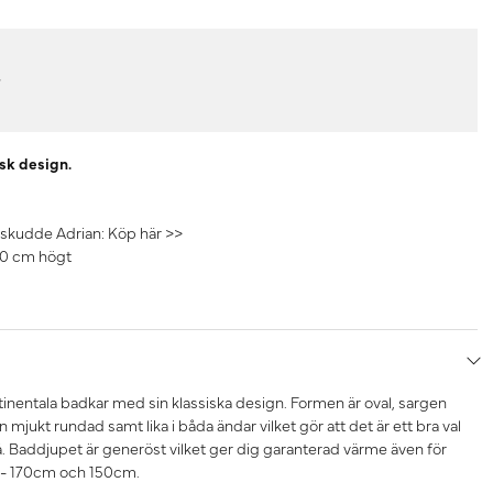
r
isk design.
rskudde Adrian:
Köp här >>
60 cm högt
inentala badkar med sin klassiska design. Formen är oval, sargen
jukt rundad samt lika i båda ändar vilket gör att det är ett bra val
vå. Baddjupet är generöst vilket ger dig garanterad värme även för
ar - 170cm och 150cm.