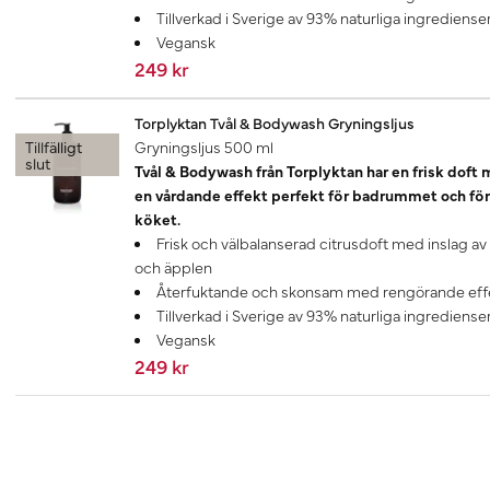
Tillverkad i Sverige av 93% naturliga ingrediense
Vegansk
249 kr
Torplyktan Tvål & Bodywash Gryningsljus
Tillfälligt
Gryningsljus 500 ml
slut
Tvål & Bodywash från Torplyktan har en frisk doft
en vårdande effekt perfekt för badrummet och för
köket.
Frisk och välbalanserad citrusdoft med inslag av
och äpplen
Återfuktande och skonsam med rengörande eff
Tillverkad i Sverige av 93% naturliga ingrediense
Vegansk
249 kr