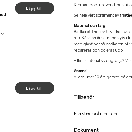
Kromad pop-up-ventil och utlo
Lägg till
 med
Se hela vårt sortiment av
fristå
Material och färg
Badkaret Theo är tillverkat av akr
gar
ren. Känslan är varm och ytskikte
med glasfiber så badkaren blir 
repareras och poleras upp.
Vilket material ska jag välja? V
Garanti
Vi erbjuder 10 års garanti på d
Lägg till
Tillbehör
Frakter och returer
Dokument