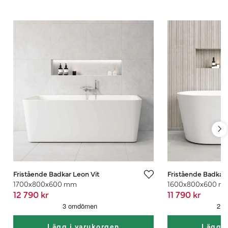
Fristående Badkar Leon Vit
Fristående Badkar E
1700x800x600 mm
1600x800x600 m
12 790 kr
11 790 kr
Lägg i varukorgen
Lägg i