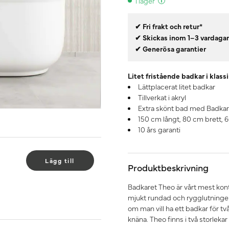
I lager
✔ Fri frakt och retur*
✔ Skickas inom 1–3 vardaga
✔ Generösa garantier
Litet fristående badkar i klass
Lättplacerat litet badkar
Tillverkat i akryl
Extra skönt bad med Badka
150 cm långt, 80 cm brett, 
10 års garanti
Lägg till
Produktbeskrivning
Badkaret Theo är vårt mest kont
mjukt rundad och rygglutningen m
om man vill ha ett badkar för t
knäna. Theo finns i två storlek