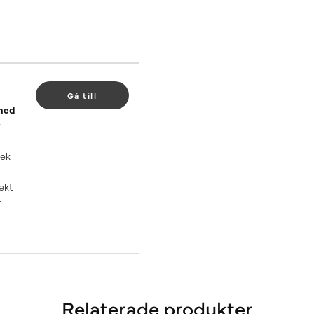
r
Gå till
 med
 ek
ekt
r
Relaterade produkter