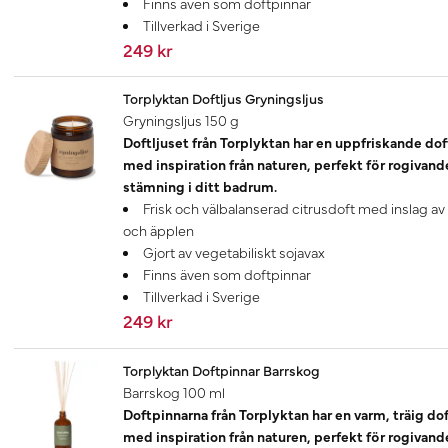
Finns även som doftpinnar
Tillverkad i Sverige
249 kr
Torplyktan Doftljus Gryningsljus
Gryningsljus 150 g
Doftljuset från Torplyktan har en uppfriskande dof
med inspiration från naturen, perfekt för rogivand
stämning i ditt badrum.
Frisk och välbalanserad citrusdoft med inslag av
och äpplen
Gjort av vegetabiliskt sojavax
Finns även som doftpinnar
Tillverkad i Sverige
249 kr
Torplyktan Doftpinnar Barrskog
Barrskog 100 ml
Doftpinnarna från Torplyktan har en varm, träig do
med inspiration från naturen, perfekt för rogivand