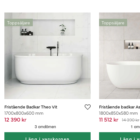
Toppsäljare
Toppsäljare
Fristående Badkar Theo Vit
Fristående badkar As
1700x800x600 mm
1800x850x580 mm
12 390 kr
11 512 kr
14 390 kr
Lägg i varukorgen
Lägg i 