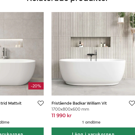
-20%
trid Mattvit
Fristående Badkar William Vit
1700x800x600 mm
11 990 kr
varukorgen
Lägg i varukorgen