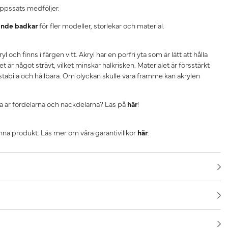
ppssats medföljer.
ende badkar
för fler modeller, storlekar och material.
yl och finns i färgen vitt. Akryl har en porfri yta som är lätt att hålla
t är något strävt, vilket minskar halkrisken. Materialet är försstärkt
stabila och hållbara. Om olyckan skulle vara framme kan akrylen
ilka är fördelarna och nackdelarna? Läs på
här
!
enna produkt. Läs mer om våra garantivillkor
här
.