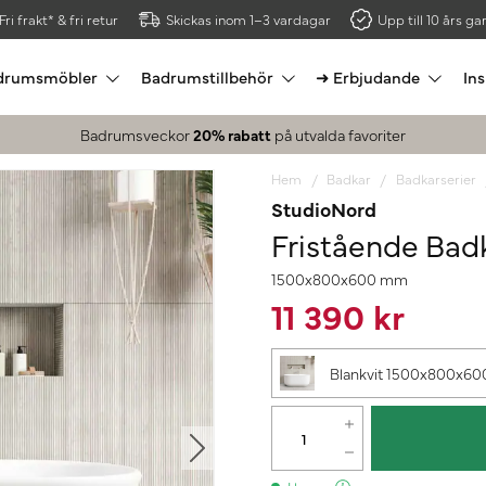
Fri frakt* & fri retur
Skickas inom 1–3 vardagar
Upp till 10 års gar
drumsmöbler
Badrumstillbehör
➜ Erbjudande
Ins
Badrumsveckor
20% rabatt
på utvalda favoriter
Hem
Badkar
Badkarserier
StudioNord
Fristående Badk
1500x800x600 mm
11 390 kr
Blankvit 1500x800x6