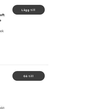
Lägg till
oft
e
 ek
Gå till
ekt