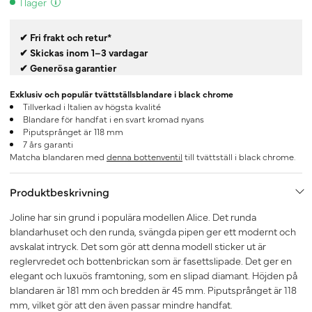
I lager
✔ Fri frakt och retur*
✔ Skickas inom 1–3 vardagar
✔ Generösa garantier
Exklusiv och populär tvättställsblandare i black chrome
Tillverkad i Italien av högsta kvalité
Blandare för handfat i en svart kromad nyans
Piputsprånget är 118 mm
7 års garanti
Matcha blandaren med
denna bottenventil
till tvättställ i black chrome.
Produktbeskrivning
Joline har sin grund i populära modellen Alice. Det runda
blandarhuset och den runda, svängda pipen ger ett modernt och
avskalat intryck. Det som gör att denna modell sticker ut är
reglervredet och bottenbrickan som är fasettslipade. Det ger en
elegant och luxuös framtoning, som en slipad diamant. Höjden på
blandaren är 181 mm och bredden är 45 mm. Piputsprånget är 118
mm, vilket gör att den även passar mindre handfat.