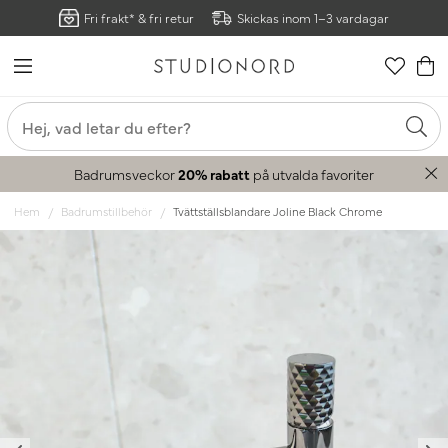
Fri frakt* & fri retur
Skickas inom 1–3 vardagar
Badrumsveckor
20% rabatt
på utvalda favoriter
Hem
Badrumstillbehör
Tvättställsblandare Joline Black Chrome