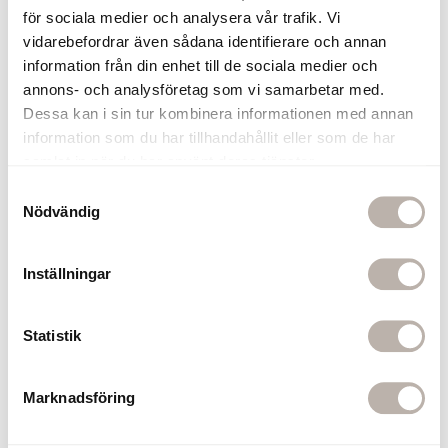
för sociala medier och analysera vår trafik. Vi
vidarebefordrar även sådana identifierare och annan
information från din enhet till de sociala medier och
Tvättställsblandare Alice Krom
Handtag Nova Svart
annons- och analysföretag som vi samarbetar med.
Dessa kan i sin tur kombinera informationen med annan
136 mm
2 280 kr
information som du har tillhandahållit eller som de har
55 kr
samlat in när du har använt deras tjänster.
Lägg i varukorgen
S
Lägg i varukorge
Nödvändig
a
m
t
1
Inställningar
y
4
c
k
Statistik
5
3
e
2
s
Marknadsföring
v
a