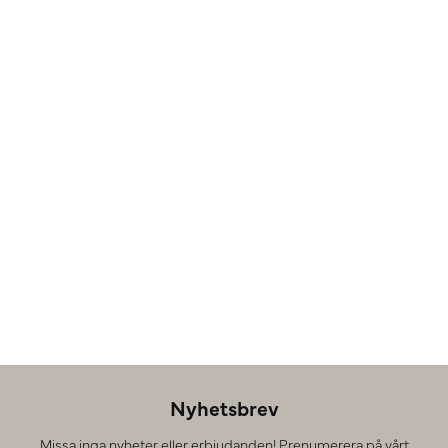
Nyhetsbrev
Missa inga nyheter eller erbjudanden! Prenumerera på vårt