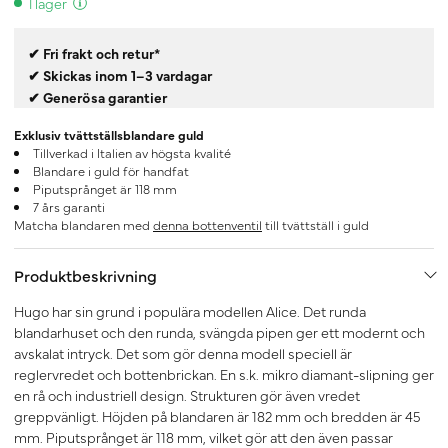
I lager
✔ Fri frakt och retur*
✔ Skickas inom 1–3 vardagar
✔ Generösa garantier
Exklusiv tvättställsblandare guld
Tillverkad i Italien av högsta kvalité
Blandare i guld för handfat
Piputsprånget är 118 mm
7 års garanti
Matcha blandaren med
denna bottenventil
till tvättställ i guld
Produktbeskrivning
Hugo har sin grund i populära modellen Alice. Det runda
blandarhuset och den runda, svängda pipen ger ett modernt och
avskalat intryck. Det som gör denna modell speciell är
reglervredet och bottenbrickan. En s.k. mikro diamant-slipning ger
en rå och industriell design. Strukturen gör även vredet
greppvänligt. Höjden på blandaren är 182 mm och bredden är 45
mm. Piputsprånget är 118 mm, vilket gör att den även passar