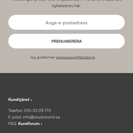
nyhetsbrev här:
PRENUMERERA
Jag godkänner
personuppgiftspolicyn
.
Kundtjänst ›
Telefon:
010-33 09 770
E-post:
info@studionord.se
FAQ:
Kundforum ›