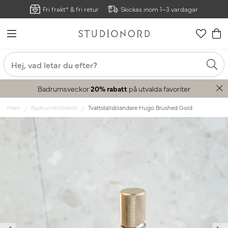
Fri frakt* & fri retur
Skickas inom 1–3 vardagar
Badrumsveckor
20% rabatt
på utvalda favoriter
Hem
Badrumstillbehör
Tvättställsblandare Hugo Brushed Gold