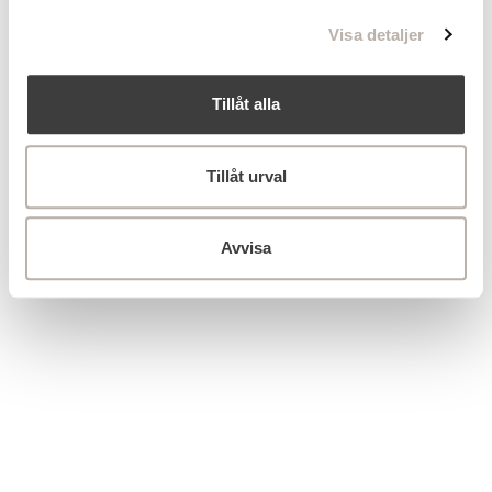
l
Visa detaljer
Tillåt alla
Tillåt urval
Avvisa