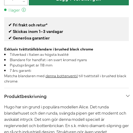
I lager
✔ Fri frakt och retur*
✔ Skickas inom 1–3 vardagar
✔ Generösa garantier
Exklusiv tvättställsblandare i brushed black chrome
Tillverkad i Italien av högsta kvalité
Blandare för handfat i en svart kromad nyans
Piputsprånget är 118 mm
7 års garanti
Matcha blandaren med
denna bottenventil
till tvättställ i brushed black
chrome.
Produktbeskrivning
Hugo har sin grund i populära modellen Alice. Det runda
blandarhuset och den runda, svängda pipen ger ett modernt och
avskalat intryck. Det som gör denna modell speciell är
reglervredet och bottenbrickan. En s.k. mikro diamant-slipning ger
en rå och industriell design. Strukturen gör även vredet