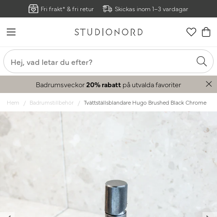
Fri frakt* & fri retur
Skickas inom 1–3 vardagar
Badrumsveckor
20% rabatt
på utvalda favoriter
Hem
Badrumstillbehör
Tvättställsblandare Hugo Brushed Black Chrome