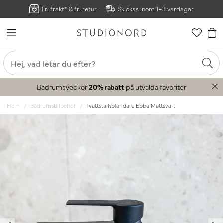
Fri frakt* & fri retur
Skickas inom 1–3 vardagar
Badrumsveckor
20% rabatt
på utvalda favoriter
Hem
Badrumstillbehör
Tvättställsblandare Ebba Mattsvart