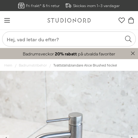
Fri frakt* & fri retur
Skickas inom 1–3 vardagar
Badrumsveckor
20% rabatt
på utvalda favoriter
Hem
Badrumstillbehör
Tvättställsblandare Alice Brushed Nickel