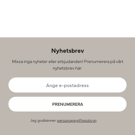
Nyhetsbrev
Missa inga nyheter eller erbjudanden! Prenumerera på vårt
nyhetsbrev här:
PRENUMERERA
Jag godkänner
personuppgiftspolicyn
.