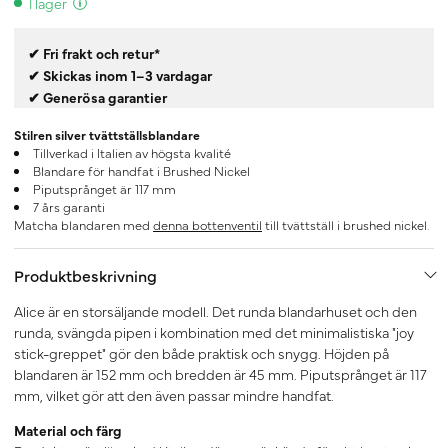
I lager
✔ Fri frakt och retur*
✔ Skickas inom 1–3 vardagar
✔ Generösa garantier
Stilren silver tvättställsblandare
Tillverkad i Italien av högsta kvalité
Blandare för handfat i Brushed Nickel
Piputsprånget är 117 mm
7 års garanti
Matcha blandaren med
denna bottenventil
till tvättställ i brushed nickel.
Produktbeskrivning
Alice är en storsäljande modell. Det runda blandarhuset och den
runda, svängda pipen i kombination med det minimalistiska "joy
stick-greppet" gör den både praktisk och snygg. Höjden på
blandaren är 152 mm och bredden är 45 mm. Piputsprånget är 117
mm, vilket gör att den även passar mindre handfat.
Material och färg