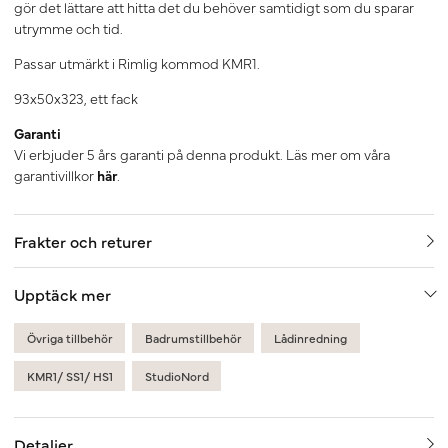
gör det lättare att hitta det du behöver samtidigt som du sparar
utrymme och tid.
Passar utmärkt i Rimlig kommod KMR1.
93x50x323, ett fack
Garanti
Vi erbjuder 5 års garanti på denna produkt. Läs mer om våra
garantivillkor
här
.
Frakter och returer
Upptäck mer
Övriga tillbehör
Badrumstillbehör
Lådinredning
KMR1/ SS1/ HS1
StudioNord
Detaljer