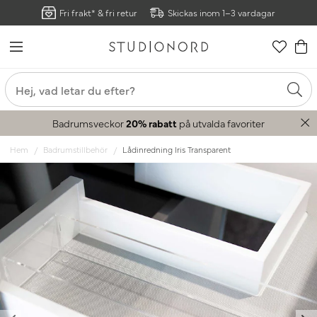
Fri frakt* & fri retur
Skickas inom 1–3 vardagar
Badrumsveckor
20% rabatt
på utvalda favoriter
Hem
Badrumstillbehör
Lådinredning Iris Transparent