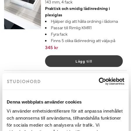
143 mm, 4 fack
Praktisk och smidig lådinredning i
plexiglas
Hjälper dig att hålla ordning i lådorna
Passar till Rimlig KMR1
Fyra fack
Finns 5 olika lådinrednig att välja på
345 kr
Lägg till
Lådinredning Iris Transparent
143 mm, 2 fack
Praktisk och smidig lådinredning i
plexiglas
Denna webbplats använder cookies
Hjälper dig att hålla ordning i lådorna
Passar till Rimlig KMR1
Vi använder enhetsidentifierare för att anpassa innehållet
Två fack
och annonserna till användarna, tillhandahålla funktioner
Finns 5 olika lådinrednig att välja på
för sociala medier och analysera vår trafik. Vi
315 kr