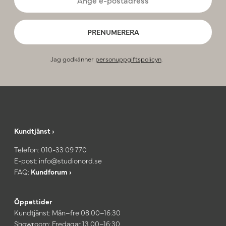
PRENUMERERA
Jag godkänner
personuppgiftspolicyn
.
Kundtjänst ›
Telefon:
010-33 09 770
E-post:
info@studionord.se
FAQ:
Kundforum ›
Öppettider
Kundtjänst: Mån–fre 08.00–16:30
Showroom: Fredagar 13.00–16:30