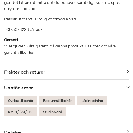
gör det lättare att hitta det du behöver samtidigt som du sparar
utrymme och tid.
Passar utmärkt i Rimlig kommod KMR1.
143x50x322, två fack
Garanti
Vi erbjuder 5 års garanti på denna produkt. Läs mer om våra
garantivillkor
här
.
Frakter och returer
Upptäck mer
Övriga tillbehör
Badrumstillbehör
Lådinredning
KMR1/ SS1/ HS1
StudioNord
Detaljer