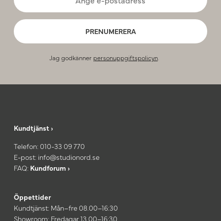
PRENUMERERA
Jag godkänner
personuppgiftspolicyn
.
Kundtjänst ›
Telefon:
010-33 09 770
E-post:
info@studionord.se
FAQ:
Kundforum ›
Öppettider
Kundtjänst: Mån–fre 08.00–16:30
Showroom: Fredagar 13.00–16:30