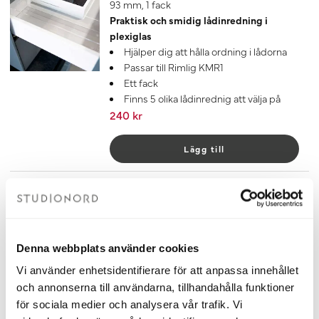
93 mm, 1 fack
Praktisk och smidig lådinredning i
plexiglas
Hjälper dig att hålla ordning i lådorna
Passar till Rimlig KMR1
Ett fack
Finns 5 olika lådinrednig att välja på
240 kr
Lägg till
Lådinredning Iris Transparent
143 mm, 4 fack
Praktisk och smidig lådinredning i
plexiglas
Denna webbplats använder cookies
Hjälper dig att hålla ordning i lådorna
Passar till Rimlig KMR1
Vi använder enhetsidentifierare för att anpassa innehållet
Fyra fack
och annonserna till användarna, tillhandahålla funktioner
Finns 5 olika lådinrednig att välja på
för sociala medier och analysera vår trafik. Vi
345 kr