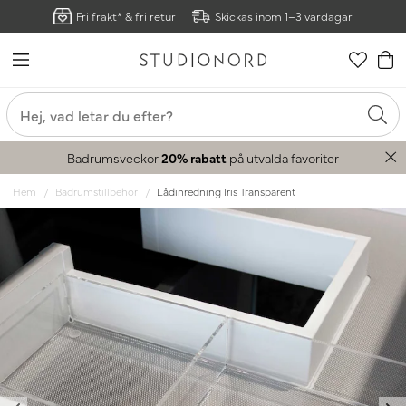
Fri frakt* & fri retur
Skickas inom 1–3 vardagar
Badrumsveckor
20% rabatt
på utvalda favoriter
Hem
Badrumstillbehör
Lådinredning Iris Transparent