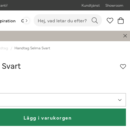
anti!
Kundtjänst
Showroom
piration
Outlet
Bästsäljare
dtag
Handtag Selma Svart
 Svart
Lägg i varukorgen