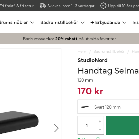
Fri frakt* & fri retur
Skickas inom 1–3 vardagar
Upp till 10 års gar
drumsmöbler
Badrumstillbehör
➜ Erbjudande
Ins
Badrumsveckor
20% rabatt
på utvalda favoriter
Hem
Badrumstillbehör
Han
StudioNord
Handtag Selma
120 mm
170 kr
Svart 120 mm