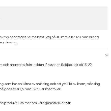
r
beskrivs handtaget Selma bäst. Välj på 40 mm eller 120 mm bredd
ler mässing.
t och monteras från insidan. Passar en lådtjocklek på 16-22
tag som har en kärna av mässing och ett ytskikt av krom, mässing
 på godset är 1,5 mm. Skruvar medföljer.
nna produkt. Läs mer om våra garantivillkor
här
.