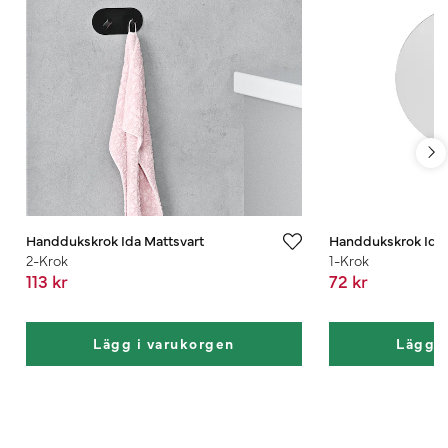
Handdukskrok Ida Mattsvart
Handdukskrok Ida P
2-Krok
1-Krok
113 kr
72 kr
Lägg i varukorgen
Lägg i