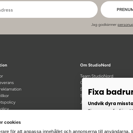
PRENU
Jag godkänner
personup
tion
Om StudioNord
or
Team StudioNord
leverans
Om oss
 reklamation
Showroom
Fixa badr
illkor
Samarbeten
etspolicy
Jobba hos oss
Undvik dyra misst
olicy
Signa upp dig för att
kt vid köp för 600 kr eller mer
renoveringsguide oc
r cookies
rare för att anpassa innehållet och annonserna till användarna, t