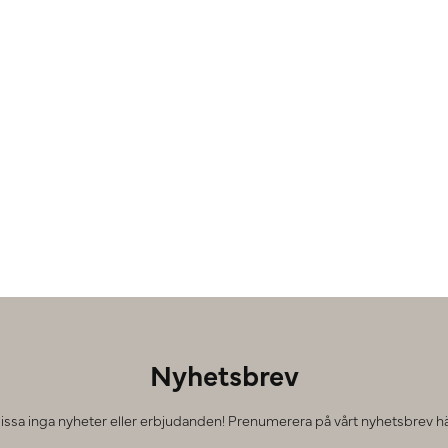
Nyhetsbrev
issa inga nyheter eller erbjudanden! Prenumerera på vårt nyhetsbrev hä