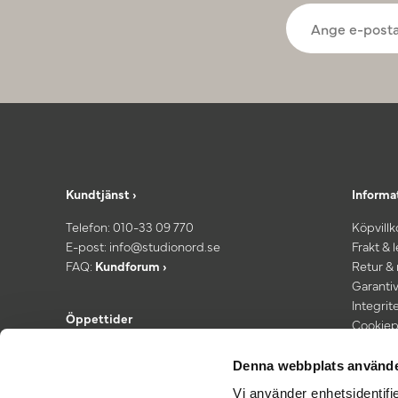
Kundtjänst ›
Informa
Telefon:
010-33 09 770
Köpvillk
E-post:
info@studionord.se
Frakt & 
FAQ:
Kundforum ›
Retur &
Garantiv
Integrit
Öppettider
Cookiep
Kundtjänst: Mån–fre 08.00–16:30
*Fri fra
Showroom: Fredagar 13.00–16:30
Denna webbplats använde
Vi använder enhetsidentifie