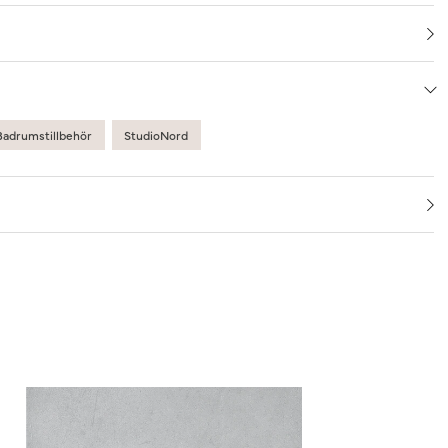
Badrumstillbehör
StudioNord