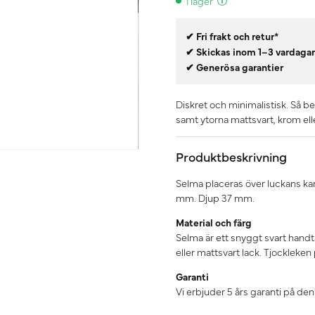
I lager
✔ Fri frakt och retur*
✔ Skickas inom 1–3 vardaga
✔ Generösa garantier
Diskret och minimalistisk. Så 
samt ytorna mattsvart, krom el
Produktbeskrivning
Selma placeras över luckans kan
mm. Djup 37 mm.
Material och färg
Selma är ett snyggt svart hand
eller mattsvart lack. Tjockleken
Garanti
Vi erbjuder 5 års garanti på de