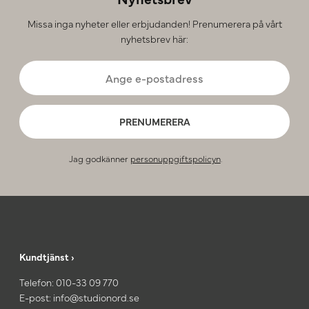
Missa inga nyheter eller erbjudanden! Prenumerera på vårt
nyhetsbrev här:
PRENUMERERA
Jag godkänner
personuppgiftspolicyn
.
Kundtjänst ›
Telefon:
010-33 09 770
E-post:
info@studionord.se