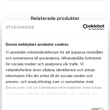
Relaterade produkter
Denna webbplats använder cookies
Vi använder enhetsidentifierare för att anpassa innehållet
och annonserna till användarna, tillhandahålla funktioner
för sociala medier och analysera vår trafik. Vi
vidarebefordrar även sådana identifierare och annan
information från din enhet till de sociala medier och
annons- och analysföretag som vi samarbetar med.
Dessa kan i sin tur kombinera informationen med annan
Tvättställsblandare Alice Krom
Tvättställsblandare Alice Kro
information som du har tillhandahållit eller som de har
samlat in när du har använt deras tjänster.
2 280 kr
2 880 kr
S