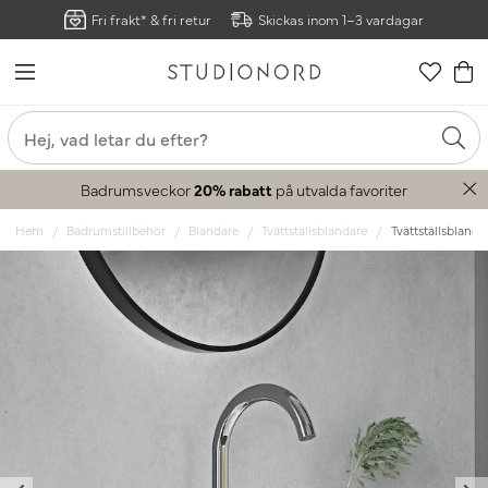
Fri frakt* & fri retur
Skickas inom 1–3 vardagar
Badrumsveckor
20% rabatt
på utvalda favoriter
Hem
Badrumstillbehör
Blandare
Tvättställsblandare
Tvättställsbland