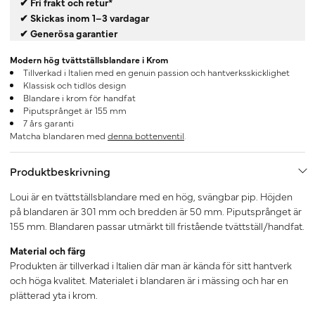
✔ Fri frakt och retur*
✔ Skickas inom 1–3 vardagar
✔ Generösa garantier
Modern hög tvättställsblandare i Krom
Tillverkad i Italien med en genuin passion och hantverksskicklighet
Klassisk och tidlös design
Blandare i krom för handfat
Piputsprånget är 155 mm
7 års garanti
Matcha blandaren med
denna bottenventil
.
Produktbeskrivning
Loui är en tvättställsblandare med en hög, svängbar pip. Höjden
på blandaren är 301 mm och bredden är 50 mm. Piputsprånget är
155 mm. Blandaren passar utmärkt
till fristående tvättställ/handfat.
Material och färg
Produkten är tillverkad i Italien där man är kända för sitt hantverk
och höga kvalitet. Materialet i blandaren är i mässing och har en
plätterad yta i krom.