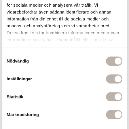
för sociala medier och analysera vår trafik. Vi
vidarebefordrar även sådana identifierare och annan
information från din enhet till de sociala medier och
Tvättställsblandare Alice Krom
Handtag Nova Svart
annons- och analysföretag som vi samarbetar med.
Dessa kan i sin tur kombinera informationen med annan
136 mm
2 280 kr
information som du har tillhandahållit eller som de har
55 kr
samlat in när du har använt deras tjänster.
Lägg i varukorgen
S
Lägg i varukorge
Nödvändig
a
m
t
1
Inställningar
y
4
c
k
Statistik
5
3
e
2
s
Marknadsföring
v
a