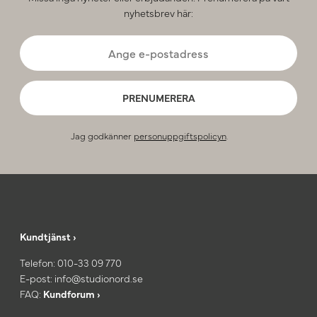
nyhetsbrev här:
PRENUMERERA
Jag godkänner
personuppgiftspolicyn
.
Kundtjänst ›
Telefon:
010-33 09 770
E-post:
info@studionord.se
FAQ:
Kundforum ›