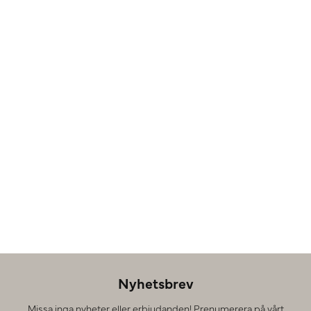
Nyhetsbrev
Missa inga nyheter eller erbjudanden! Prenumerera på vårt