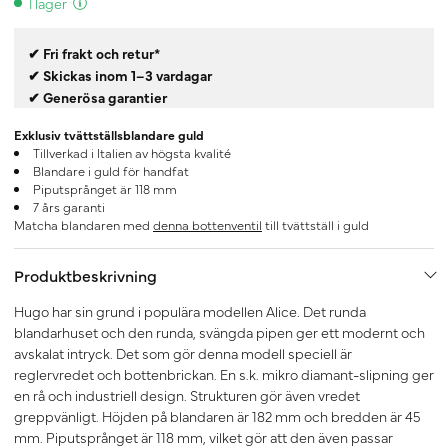
I lager
✔ Fri frakt och retur*
✔ Skickas inom 1–3 vardagar
✔ Generösa garantier
Exklusiv tvättställsblandare guld
Tillverkad i Italien av högsta kvalité
Blandare i guld för handfat
Piputsprånget är 118 mm
7 års garanti
Matcha blandaren med
denna bottenventil
till tvättställ i guld
Produktbeskrivning
Hugo har sin grund i populära modellen Alice. Det runda
blandarhuset och den runda, svängda pipen ger ett modernt och
avskalat intryck. Det som gör denna modell speciell är
reglervredet och bottenbrickan. En s.k. mikro diamant-slipning ger
en rå och industriell design. Strukturen gör även vredet
greppvänligt. Höjden på blandaren är 182 mm och bredden är 45
mm. Piputsprånget är 118 mm, vilket gör att den även passar