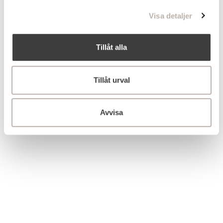
l
Visa detaljer
Tillåt alla
Tillåt urval
Avvisa