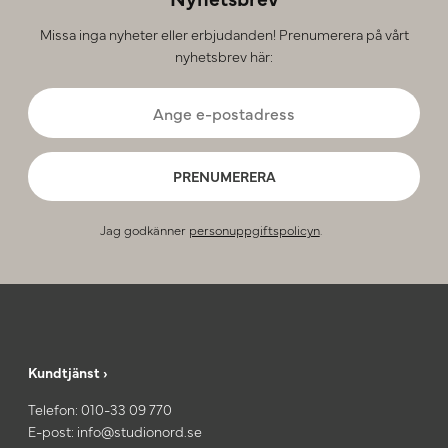
Missa inga nyheter eller erbjudanden! Prenumerera på vårt
nyhetsbrev här:
PRENUMERERA
Jag godkänner
personuppgiftspolicyn
.
Kundtjänst ›
Telefon:
010-33 09 770
E-post:
info@studionord.se