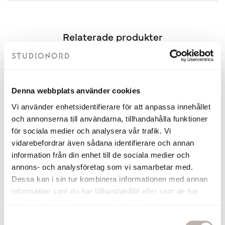
Relaterade produkter
Denna webbplats använder cookies
Vi använder enhetsidentifierare för att anpassa innehållet
och annonserna till användarna, tillhandahålla funktioner
för sociala medier och analysera vår trafik. Vi
vidarebefordrar även sådana identifierare och annan
information från din enhet till de sociala medier och
annons- och analysföretag som vi samarbetar med.
Dessa kan i sin tur kombinera informationen med annan
Tvättställsblandare Alice Krom
Tvättställsblandare Alice Kro
information som du har tillhandahållit eller som de har
samlat in när du har använt deras tjänster.
2 280 kr
2 880 kr
S