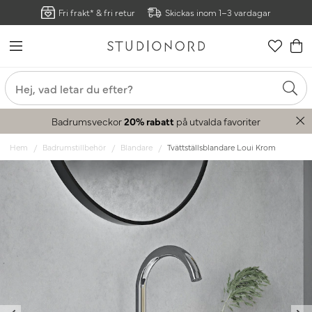
Fri frakt* & fri retur
Skickas inom 1–3 vardagar
Badrumsveckor
20% rabatt
på utvalda favoriter
Hem
Badrumstillbehör
Blandare
Tvättställsblandare Loui Krom