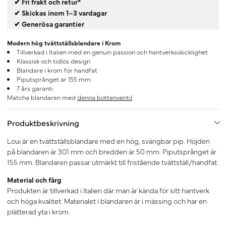
✔ Fri frakt och retur*
✔ Skickas inom 1–3 vardagar
✔ Generösa garantier
Modern hög tvättställsblandare i Krom
Tillverkad i Italien med en genuin passion och hantverksskicklighet
Klassisk och tidlös design
Blandare i krom för handfat
Piputsprånget är 155 mm
7 års garanti
Matcha blandaren med
denna bottenventil
.
Produktbeskrivning
Loui är en tvättställsblandare med en hög, svängbar pip. Höjden
på blandaren är 301 mm och bredden är 50 mm. Piputsprånget är
155 mm. Blandaren passar utmärkt
till fristående tvättställ/handfat.
Material och färg
Produkten är tillverkad i Italien där man är kända för sitt hantverk
och höga kvalitet. Materialet i blandaren är i mässing och har en
plätterad yta i krom.