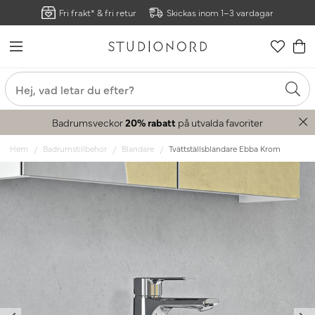
Fri frakt* & fri retur
Skickas inom 1–3 vardagar
Badrumsveckor
20% rabatt
på utvalda favoriter
Hem
Badrumstillbehör
Blandare
Tvättställsblandare Ebba Krom