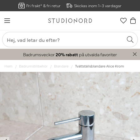
Fri frakt* & fri retur
Skickas inom 1–3 vardagar
Badrumsveckor
20% rabatt
på utvalda favoriter
Hem
Badrumstillbehör
Blandare
Tvättställsblandare Alice Krom