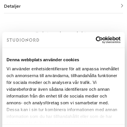
Detaljer
Relaterade produkter
Denna webbplats använder cookies
Vi använder enhetsidentifierare för att anpassa innehållet
och annonserna till användarna, tillhandahålla funktioner
för sociala medier och analysera vår trafik. Vi
vidarebefordrar även sådana identifierare och annan
information från din enhet till de sociala medier och
annons- och analysföretag som vi samarbetar med.
Dessa kan i sin tur kombinera informationen med annan
information som du har tillhandahållit eller som de har
Handtag Nova Svart
Torplyktan Doftpinnar Barrsk
samlat in när du har använt deras tjänster.