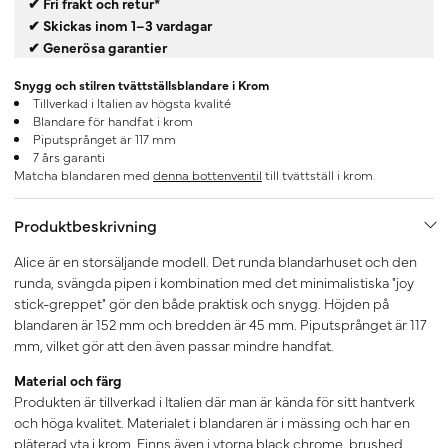
✔ Fri frakt och retur*
✔ Skickas inom 1–3 vardagar
✔ Generösa garantier
Snygg och stilren tvättställsblandare i Krom
Tillverkad i Italien av högsta kvalité
Blandare för handfat i krom
Piputsprånget är 117 mm
7 års garanti
Matcha blandaren med
denna bottenventil
till tvättställ i krom.
Produktbeskrivning
Alice är en storsäljande modell. Det runda blandarhuset och den
runda, svängda pipen i kombination med det minimalistiska "joy
stick-greppet" gör den både praktisk och snygg. Höjden på
blandaren är 152 mm och bredden är 45 mm. Piputsprånget är 117
mm, vilket gör att den även passar mindre handfat.
Material och färg
Produkten är tillverkad i Italien där man är kända för sitt hantverk
och höga kvalitet. Materialet i blandaren är i mässing och har en
pläterad yta i krom. Finns även i ytorna black chrome, brushed