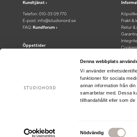
Kundtjänst ›
Informa
Telefon:
010-33 09 770
Köpvillk
E-post:
info@studionord.se
Frakt & 
FAQ:
Kundforum ›
Retur &
Garantiv
Integrit
Öppettider
Cookiep
Kundtjänst: Mån–fre 08.00–16:30
*Fri fra
Showroom: Fredagar 13.00–16:30
Denna webbplats använde
Vi använder enhetsidentifie
funktioner för sociala medi
annan information från din
samarbetar med. Dessa kan
tillhandahållit eller som d
S
Nödvändig
a