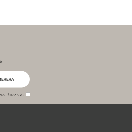
r:
MERERA
pgiftspolicyn
.