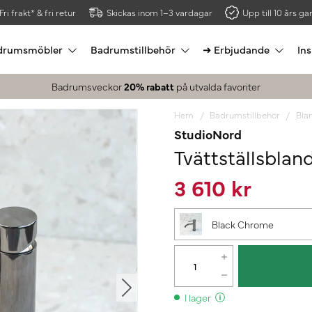
Fri frakt* & fri retur
Skickas inom 1–3 vardagar
Upp till 10 års gar
drumsmöbler
Badrumstillbehör
➜ Erbjudande
Ins
Badrumsveckor
20% rabatt
på utvalda favoriter
Hem
Badrumstillbehör
Bla
StudioNord
Tvättställsblan
3 610 kr
Black Chrome
I lager