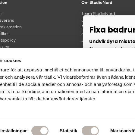
tion
Om StudioNord
or
Team StudioNord
leverans
Om oss
 reklamation
Showroom
Fixa badr
illkor
Samarbeten
etspolicy
Jobba hos oss
Undvik dyra misst
olicy
Signa upp dig för att
kt vid köp för 600 kr eller mer
renoveringsguide oc
r cookies
rare för att anpassa innehållet och annonserna till användarna, t
er och analysera vår trafik. Vi vidarebefordrar även sådana ident
 enhet till de sociala medier och annons- och analysföretag som 
 i sin tur kombinera informationen med annan information som
J
e har samlat in när du har använt deras tjänster.
Genom att ange din e-po
vår
integritetspolicy
och p
när som helst avregistrer
Inställningar
Statistik
Marknadsfö