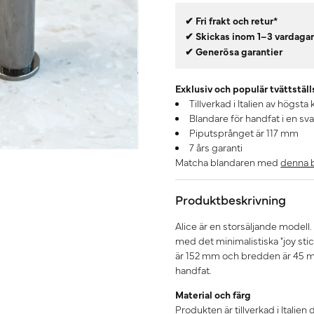
✔ Fri frakt och retur*
✔ Skickas inom 1–3 vardaga
✔ Generösa garantier
Exklusiv och populär tvättstäl
Tillverkad i Italien av högsta 
Blandare för handfat i en s
Piputsprånget är 117 mm
7 års garanti
Matcha blandaren med
denna b
Produktbeskrivning
Alice är en storsäljande model
med det minimalistiska "joy st
är 152 mm och bredden är 45 mm
handfat.
Material och färg
Produkten är tillverkad i Italien