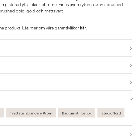
en pläterad yta i black chrome. Finns även i ytorna krom, brushed
brushed gold, gold och mattsvart.
nna produkt. Läs mer om våra garantivillkor
här
.
e
Tvättställsblandare Krom
Badrumstillbehör
StudioNord