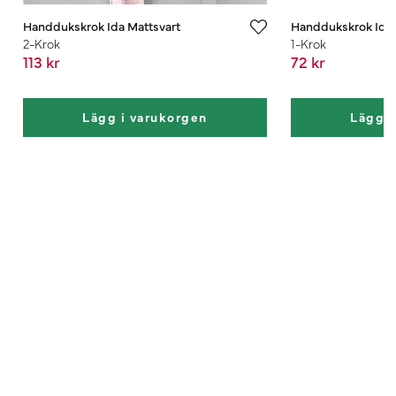
Handdukskrok Ida Mattsvart
Handdukskrok Ida P
2-Krok
1-Krok
113 kr
72 kr
Lägg i varukorgen
Lägg i