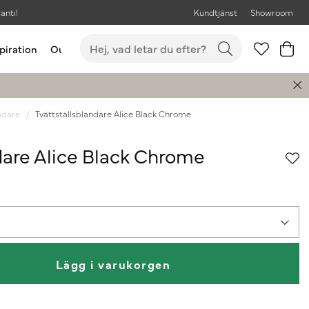
anti!
Kundtjänst
Showroom
piration
Outlet
Bästsäljare
ndare
Tvättställsblandare Alice Black Chrome
dare Alice Black Chrome
Lägg i varukorgen