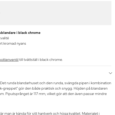
r
lsblandare i black chrome
kvalité
vart kromad nyans
ottenventil
till tvättställ i black chrome.
l. Det runda blandarhuset och den runda, svängda pipen i kombination
ick-greppet" gör den både praktisk och snygg. Höjden på blandaren
. Piputsprånget är 117 mm, vilket gör att den även passar mindre
 där man är kända för sitt hantverk och höga kvalitet. Materialet i