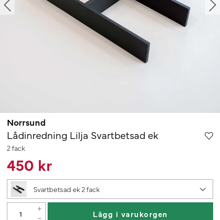
Norrsund
Lådinredning Lilja Svartbetsad ek
2 fack
450 kr
Svartbetsad ek 2 fack
Lägg i varukorgen