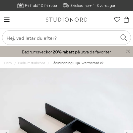
Fri frakt* & fri retur
Skickas inom 1–3 vardagar
Badrumsveckor
20% rabatt
på utvalda favoriter
Hem
Badrumstillbehör
Lådinredning Lilja Svartbetsad ek