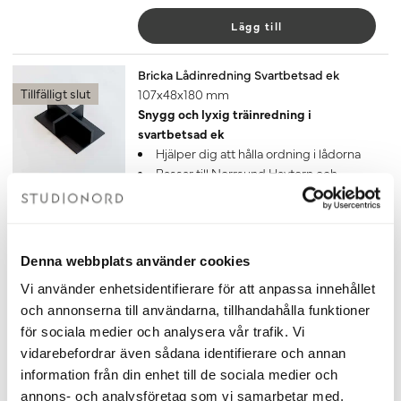
Lägg till
Bricka Lådinredning Svartbetsad ek
Tillfälligt slut
107x48x180 mm
Snygg och lyxig träinredning i
svartbetsad ek
Hjälper dig att hålla ordning i lådorna
Passar till Norrsund Havtorn och
StudioNord Bella
Exklusiv bricka med avdelare för
småsaker
Finns 4 olika lådinrednig att välja på
Denna webbplats använder cookies
450 kr
Vi använder enhetsidentifierare för att anpassa innehållet
och annonserna till användarna, tillhandahålla funktioner
Gå till
för sociala medier och analysera vår trafik. Vi
vidarebefordrar även sådana identifierare och annan
Lådinredning Lilja Svartbetsad ek
information från din enhet till de sociala medier och
3 fack
annons- och analysföretag som vi samarbetar med.