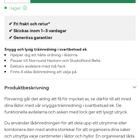
I lager
✔ Fri frakt och retur*
✔ Skickas inom 1–3 vardagar
✔ Generösa garantier
Snygg och lyxig träinredning i svartbetsad ek
Hjälper dig att hålla ordning i lådorna
Passar till Norrsund Havtorn och StudioNord Bella
Exklusiv avdelare med två fack
Finns 4 olika lådinredning att välja på
Produktbeskrivning
Förvaring går det aldrig att få för mycket av, se därför till att inred
dina lådor med vår snygga träinredning i svartbetsad ek. De
funktionella avdelarna och asken med lock ger ett lyxigt utryck.
Du använder lådinredningen för att dela upp ett utrymme eller
kombinera den med andra storlekar för att organisera dina saker
och utnyttja varje centimeter i lådor och hyllor. En organiserad låda